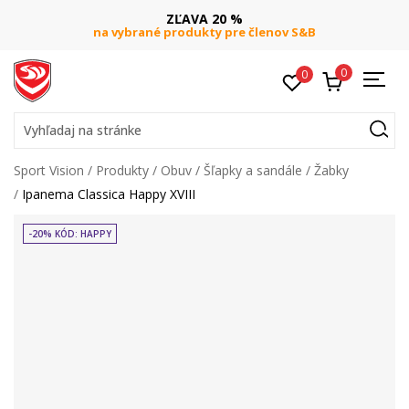
ZĽAVA 20 %
na vybrané produkty pre členov S&B
0
0
Vyhľadaj na stránke
Sport Vision
Produkty
Obuv
Šľapky a sandále
Žabky
Ipanema Classica Happy XVIII
-20% KÓD: HAPPY