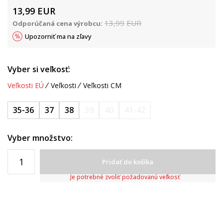
13,99
EUR
13,99
EUR
Odporúčaná cena výrobcu:
Upozorniť ma na zľavy
Vyber si veľkosť:
Veľkosti EÚ
Veľkosti
Veľkosti CM
35-36
37
38
39
40
41-42
Vyber množstvo:
Pridať do košíka
Je potrebné zvoliť požadovanú veľkosť