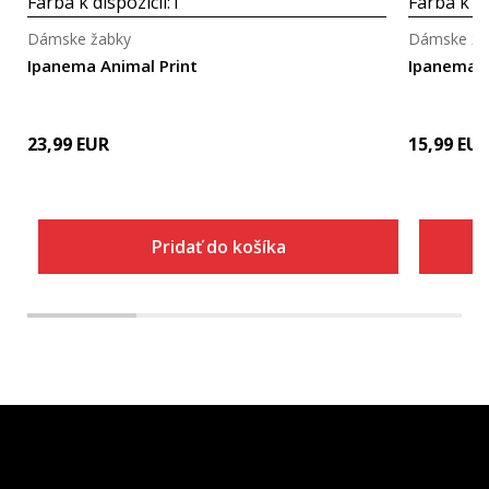
Farba k dispozícii:
1
Farba k di
Dámske žabky
Dámske ža
Ipanema Animal Print
Ipanema 
23,99
EUR
15,99
EU
Pridať do košíka