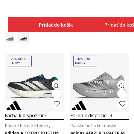
Pridať do košíka
Pridať do ko
-20% KÓD:
-20% KÓD:
HAPPY
HAPPY
Viac informácií
Viac informácií
Porovnaj
Porovnaj
Brzi Pregled
Brzi Pregled
Farba k dispozícii:
3
Farba k dispozícii:
3
Pánske bežecké tenisky
Pánske bežecké tenisky
adidas ADIZERO BOSTON
adidas ADIZERO PACER M