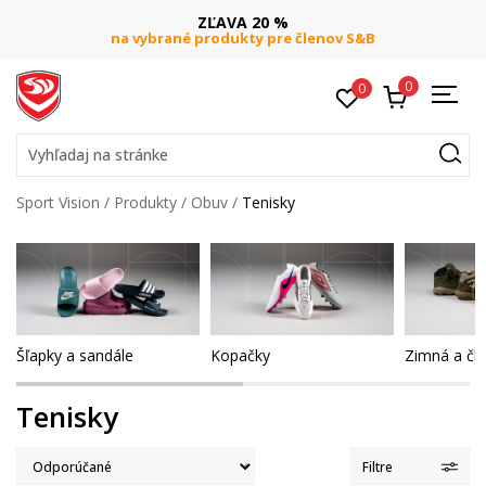
DOPRAVA ZADARMO
pri objednaní nad 80 €
(neplatí pre Click&Collect)
0
0
Vyhľadaj na stránke
Sport Vision
Produkty
Obuv
Tenisky
Šľapky a sandále
Kopačky
Zimná a čl
Tenisky
Filtre