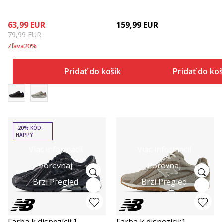
63,99
EUR
159,99
EUR
79,99
EUR
Zľava
20
%
Pridať do košíka
Pridať do ko
-20% KÓD:
HAPPY
Viac informácií
Viac informácií
Porovnaj
Porovnaj
Brzi Pregled
Brzi Pregled
Farba k dispozícii:
1
Farba k dispozícii:
1