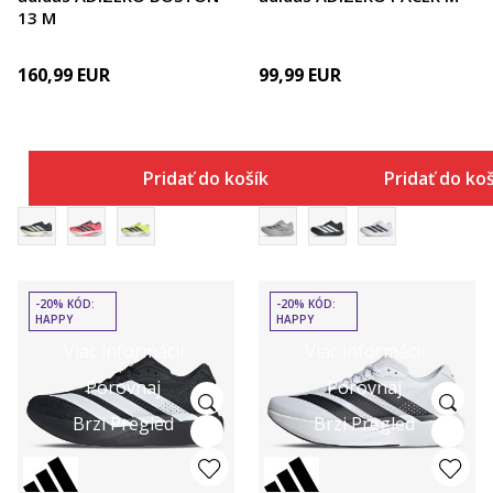
13 M
160,99
EUR
99,99
EUR
Pridať do košíka
Pridať do ko
-20% KÓD:
-20% KÓD:
HAPPY
HAPPY
Viac informácií
Viac informácií
Porovnaj
Porovnaj
Brzi Pregled
Brzi Pregled