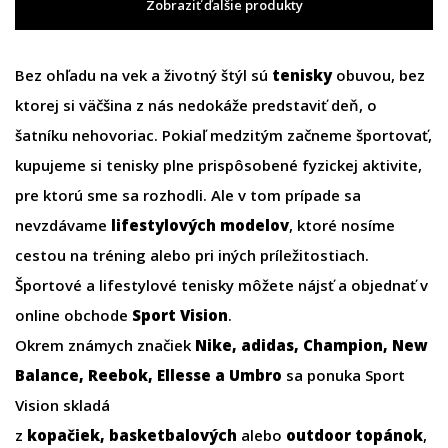
Zobraziť ďalšie produkty
Bez ohľadu na vek a životný štýl sú
tenisky
obuvou, bez
ktorej si väčšina z nás nedokáže predstaviť deň, o
šatníku nehovoriac. Pokiaľ medzitým začneme športovať,
kupujeme si tenisky plne prispôsobené fyzickej aktivite,
pre ktorú sme sa rozhodli. Ale v tom prípade sa
nevzdávame
lifestylových modelov
, ktoré nosíme
cestou na tréning alebo pri iných príležitostiach.
Športové a lifestylové tenisky môžete nájsť a objednať v
online obchode
Sport Vision
.
Okrem známych značiek
Nike
,
adidas
,
Champion
,
New
Balance
,
Reebok
,
Ellesse
a
Umbro
sa ponuka Sport
Vision skladá
z
kopačiek
,
basketbalových
alebo
outdoor topánok
,