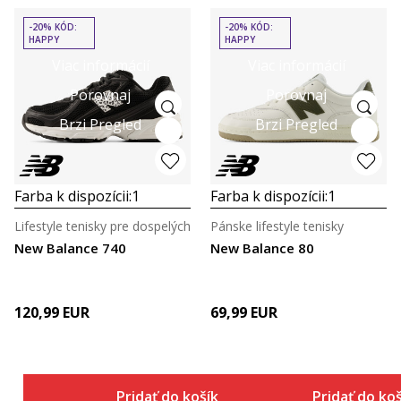
-20% KÓD:
-20% KÓD:
HAPPY
HAPPY
Viac informácií
Viac informácií
Porovnaj
Porovnaj
Brzi Pregled
Brzi Pregled
Farba k dispozícii:
1
Farba k dispozícii:
1
Lifestyle tenisky pre dospelých
Pánske lifestyle tenisky
New Balance 740
New Balance 80
120,99
EUR
69,99
EUR
Pridať do košíka
Pridať do ko