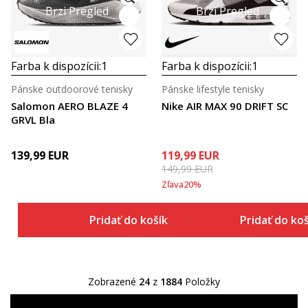
Brzi Pregled
Brzi Pregled
Farba k dispozícii:
1
Farba k dispozícii:
1
Pánske outdoorové tenisky
Pánske lifestyle tenisky
Salomon AERO BLAZE 4
Nike AIR MAX 90 DRIFT SC
GRVL Bla
139,99
EUR
119,99
EUR
149,99
EUR
Zľava
20
%
Pridať do košíka
Pridať do ko
Zobrazené
24
z
1884
Položky