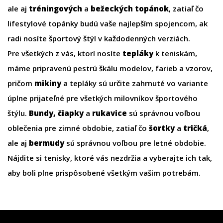
ale aj
tréningových
a
bežeckých topánok
, zatiaľ čo
lifestylové topánky budú vaše najlepším spojencom, ak
radi nosíte športový štýl v každodenných verziách.
Pre všetkých z vás, ktorí nosíte
tepláky
k teniskám,
máme pripravenú pestrú škálu modelov, farieb a vzorov,
pričom
mikiny
a tepláky sú určite zahrnuté vo variante
úplne prijateľné pre všetkých milovníkov športového
štýlu.
Bundy
,
čiapky
a
r
ukavice
sú správnou voľbou
oblečenia pre zimné obdobie, zatiaľ čo
šortky
a
tričká
,
ale aj
bermudy
sú správnou voľbou pre letné obdobie.
Nájdite si tenisky, ktoré vás nezdržia a vyberajte ich tak,
aby boli plne prispôsobené všetkým vašim potrebám.