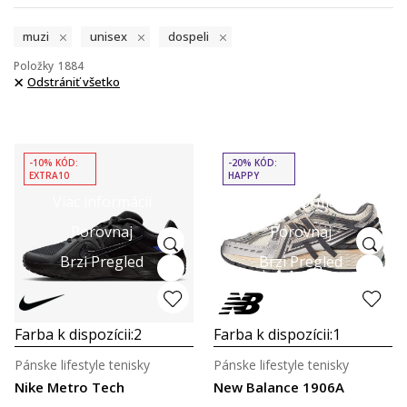
muzi
unisex
dospeli
Položky
1884
Odstrániť všetko
-10% KÓD:
-20% KÓD:
EXTRA10
HAPPY
Viac informácií
Viac informácií
Porovnaj
Porovnaj
Brzi Pregled
Brzi Pregled
Farba k dispozícii:
2
Farba k dispozícii:
1
Pánske lifestyle tenisky
Pánske lifestyle tenisky
Nike Metro Tech
New Balance 1906A