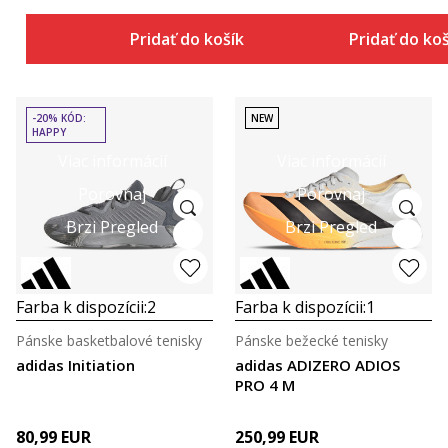
Pridať do košíka
Pridať do ko
-20% KÓD:
NEW
HAPPY
Viac informácií
Viac informácií
Porovnaj
Porovnaj
Brzi Pregled
Brzi Pregled
Farba k dispozícii:
2
Farba k dispozícii:
1
Pánske basketbalové tenisky
Pánske bežecké tenisky
adidas Initiation
adidas ADIZERO ADIOS
PRO 4 M
80,99
EUR
250,99
EUR