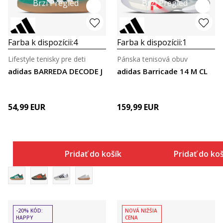
Brzi Pregled
Brzi Pregled
Farba k dispozícii:
4
Farba k dispozícii:
1
Lifestyle tenisky pre deti
Pánska tenisová obuv
adidas BARREDA DECODE J
adidas Barricade 14 M CL
54,99
EUR
159,99
EUR
Pridať do košíka
Pridať do ko
-20% KÓD:
NOVÁ NIŽŠIA
HAPPY
CENA