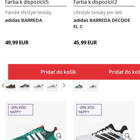
Farba k dispozícii:
5
Farba k dispozícii:
2
Pánske lifestyle tenisky
Lifestyle tenisky pre deti
adidas BARREDA
adidas BARREDA DECODE
EL C
49,99
EUR
45,99
EUR
Pridať do košíka
Pridať do ko
-20% KÓD:
-20% KÓD:
HAPPY
HAPPY
Viac informácií
Viac informácií
Porovnaj
Porovnaj