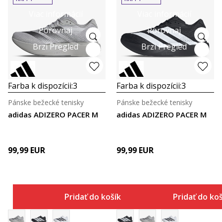
Viac informácií
Viac informácií
Porovnaj
Porovnaj
Brzi Pregled
Brzi Pregled
Farba k dispozícii:
3
Farba k dispozícii:
3
Pánske bežecké tenisky
Pánske bežecké tenisky
adidas ADIZERO PACER M
adidas ADIZERO PACER M
99,99
EUR
99,99
EUR
Pridať do košíka
Pridať do ko