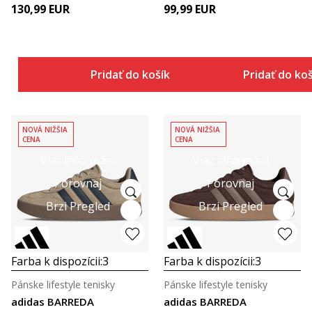
130,99
EUR
99,99
EUR
Pridať do košíka
Pridať do ko
NOVÁ NIŽŠIA
NOVÁ NIŽŠIA
CENA
CENA
Viac informácií
Viac informácií
Porovnaj
Porovnaj
Brzi Pregled
Brzi Pregled
Farba k dispozícii:
3
Farba k dispozícii:
3
Pánske lifestyle tenisky
Pánske lifestyle tenisky
adidas BARREDA
adidas BARREDA