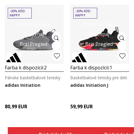
-20% KÓD:
-20% KÓD:
HAPPY
HAPPY
Viac informácií
Viac informácií
Porovnaj
Porovnaj
Brzi Pregled
Brzi Pregled
Farba k dispozícii:
2
Farba k dispozícii:
1
Pánske basketbalové tenisky
Basketbalové tenisky pre deti
adidas Initiation
adidas Initiation J
80,99
EUR
59,99
EUR