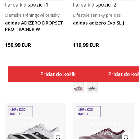
Farba k dispozícii:
1
Farba k dispozícii:
2
Dámske tréningové tenisky
Lifestyle tenisky pre deti
adidas ADIZERO DROPSET
adidas adizero Evo SL J
PRO TRAINER W
150,99
EUR
119,99
EUR
Pridať do košíka
Pridať do ko
-20% KÓD:
-20% KÓD:
HAPPY
HAPPY
Viac informácií
Viac informácií
Porovnaj
Porovnaj