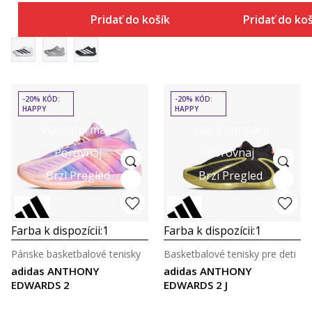
Pridať do košíka
Pridať do ko
-20% KÓD:
-20% KÓD:
HAPPY
HAPPY
Viac informácií
Viac informácií
Porovnaj
Porovnaj
Brzi Pregled
Brzi Pregled
Farba k dispozícii:
1
Farba k dispozícii:
1
Pánske basketbalové tenisky
Basketbalové tenisky pre deti
adidas ANTHONY
adidas ANTHONY
EDWARDS 2
EDWARDS 2 J