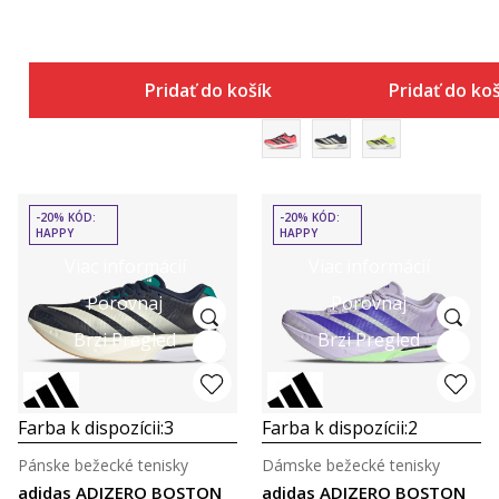
Pridať do košíka
Pridať do ko
-20% KÓD:
-20% KÓD:
HAPPY
HAPPY
Viac informácií
Viac informácií
Porovnaj
Porovnaj
Brzi Pregled
Brzi Pregled
Farba k dispozícii:
3
Farba k dispozícii:
2
Pánske bežecké tenisky
Dámske bežecké tenisky
adidas ADIZERO BOSTON
adidas ADIZERO BOSTON