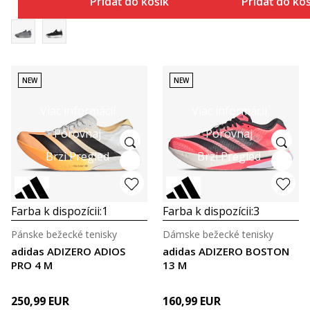
Pridať do košíka
Pridať do ko
NEW
NEW
Viac informácií
Viac informácií
Porovnaj
Porovnaj
Brzi Pregled
Brzi Pregled
Farba k dispozícii:
1
Farba k dispozícii:
3
Pánske bežecké tenisky
Dámske bežecké tenisky
adidas ADIZERO ADIOS
adidas ADIZERO BOSTON
PRO 4 M
13 M
250,99
EUR
160,99
EUR