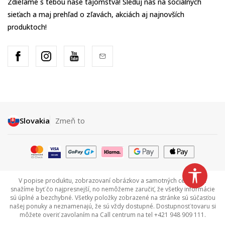
Zdieľame s tebou naše tajomstvá! Sleduj nás na sociálnych
sieťach a maj prehľad o zľavách, akciách aj najnovších
produktoch!
Slovakia
Zmeň to
V popise produktu, zobrazovaní obrázkov a samotných cenách sa
snažíme byť čo najpresnejší, no nemôžeme zaručiť, že všetky informácie
sú úplné a bezchybné. Všetky položky zobrazené na stránke sú súčasťou
našej ponuky a neznamenajú, že sú vždy dostupné. Dostupnosť tovaru si
môžete overiť zavolaním na Call centrum na tel +421 948 909 111.