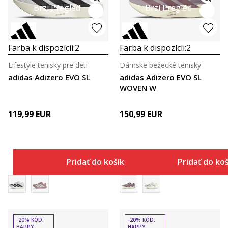
Brzi Pregled
Brzi Pregled
Farba k dispozícii:
2
Farba k dispozícii:
2
Lifestyle tenisky pre deti
Dámske bežecké tenisky
adidas Adizero EVO SL
adidas Adizero EVO SL
WOVEN W
119,99
EUR
150,99
EUR
Pridať do košíka
Pridať do ko
-20% KÓD:
-20% KÓD:
HAPPY
HAPPY