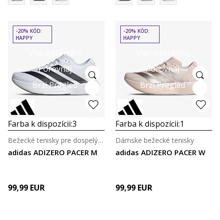
-20% KÓD:
-20% KÓD:
HAPPY
HAPPY
Viac informácií
Viac informácií
Porovnaj
Porovnaj
Brzi Pregled
Brzi Pregled
Farba k dispozícii:
3
Farba k dispozícii:
1
Bežecké tenisky pre dospelých
Dámske bežecké tenisky
adidas ADIZERO PACER M
adidas ADIZERO PACER W
99,99
EUR
99,99
EUR