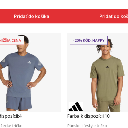
Pridať do košíka
Pridať do ko
NIŽŠIA CENA
-20% KÓD: HAPPY
Porovnaj
Porovnaj
ispozícii:
4
Farba k dispozícii:
10
žecké tričko
Pánske lifestyle tričko