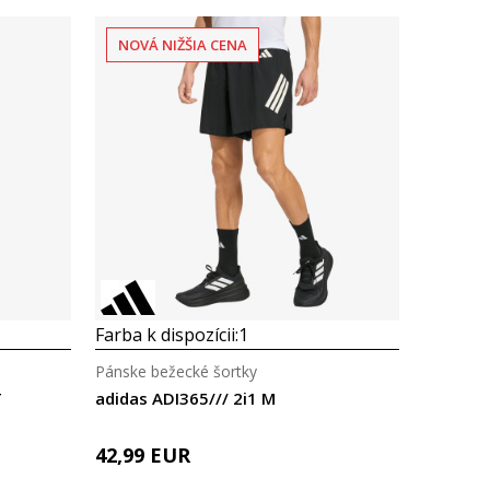
NOVÁ NIŽŠIA CENA
Porovnaj
Farba k dispozícii:
1
Pánske bežecké šortky
T
adidas ADI365/// 2i1 M
42,99
EUR