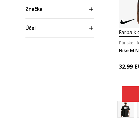
Značka
Účel
Farba k d
Pánske lif
Vek
Nike M N
Materiál
32,99
E
Cena