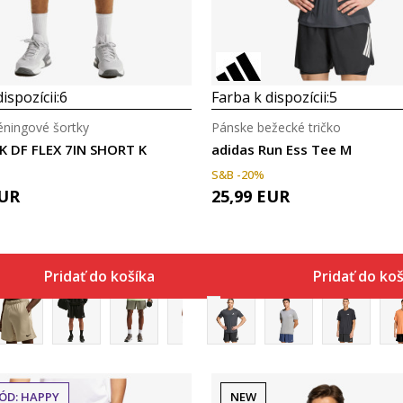
ispozícii:
6
Farba k dispozícii:
5
éningové šortky
Pánske bežecké tričko
K DF FLEX 7IN SHORT K
adidas Run Ess Tee M
S&B -20%
UR
25,99
EUR
Pridať do košíka
Pridať do ko
ÓD: HAPPY
NEW