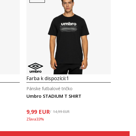
Porovnaj
Farba k dispozícii:
1
Pánske futbalové tričko
Umbro STADIUM T SHIRT
9,99
EUR
14,99
EUR
Zľava
33
%