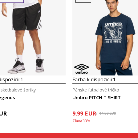
Porovnaj
Porovnaj
ispozícii:
1
Farba k dispozícii:
1
sketbalové šortky
Pánske futbalové tričko
Legends
Umbro PITCH T SHIRT
UR
9,99
EUR
14,99
EUR
Zľava
33
%