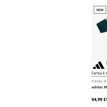
NEW
Farba k d
Pánsky dr
adidas R
94,99
E