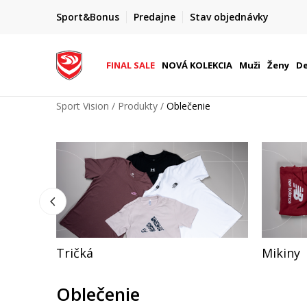
ZĽAVA 20 %
Sport&Bonus
Predajne
Stav objednávky
8.
na vybrané produkty pre členov S&B
FINAL SALE
NOVÁ KOLEKCIA
Muži
Ženy
De
Sport Vision
Produkty
Oblečenie
Tričká
Mikiny
Oblečenie