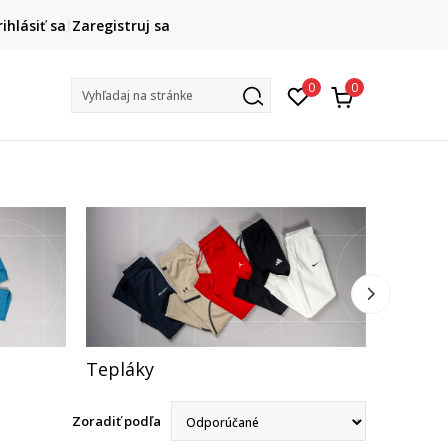
HAPPY HOURS -20 %
rihlásiť sa
Zaregistruj sa
Na vybrané nezľavnené kúsky. Len do 9. 8.
+
0
0
Vyhľadaj na stránke
Tepláky
Legíny
Zoradiť podľa