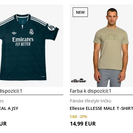
NEW
Porovnaj
Porovnaj
ispozícii:
1
Farba k dispozícii:
1
es
Pánske lifestyle tričko
EAL A JSY
Ellesse ELLESSE MALE T-SHIR
S&B -20%
UR
14,99
EUR