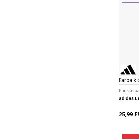
Farba k d
Pánske ba
adidas 
25,99
E