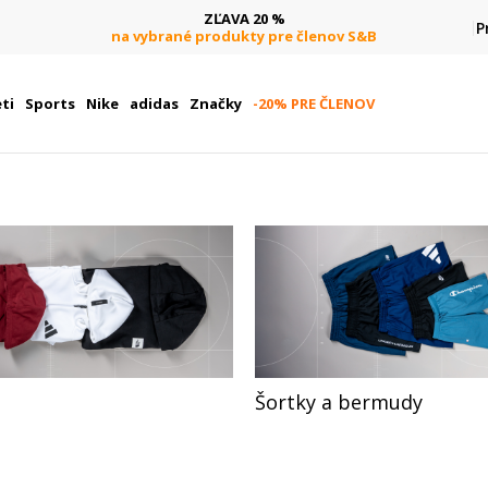
DOPRAVA ZADARMO
P
pri objednaní nad 80 €
(neplatí pre Click&Collect)
ti
Sports
Nike
adidas
Značky
-20% PRE ČLENOV
Šortky a bermudy