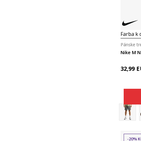
Farba k d
Pánske tr
Nike M N
32,99
E
-20% K