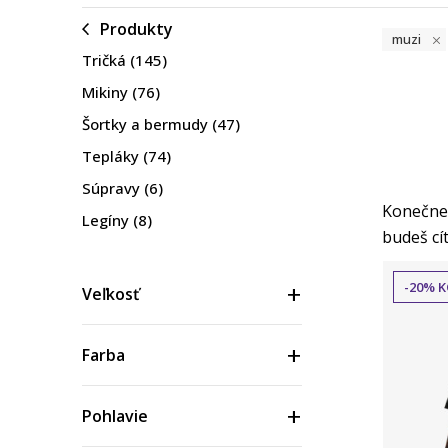
Produkty
muzi
Tričká
(145)
Mikiny
(76)
Šortky a bermudy
(47)
Tepláky
(74)
Súpravy
(6)
Konečne 
Legíny
(8)
budeš cít
Nohavice
(8)
Bundy a vesty
(26)
-20% K
Veľkosť
Tielka
(1)
Spodné prádlo
(1)
Farba
Pohlavie