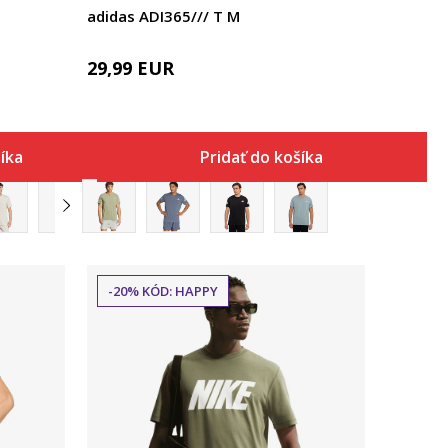
adidas ADI365/// T M
29,99
EUR
šíka
Pridať do košíka
-20% KÓD: HAPPY
Porovnaj