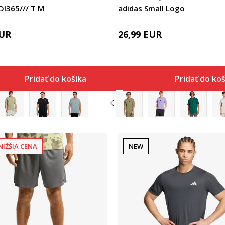
DI365/// T M
adidas Small Logo
UR
26,99
EUR
Pridať do košíka
Pridať do ko
NIŽŠIA CENA
NEW
Porovnaj
Porovnaj