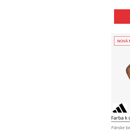
NOVÁ 
Farba k d
Pánske be