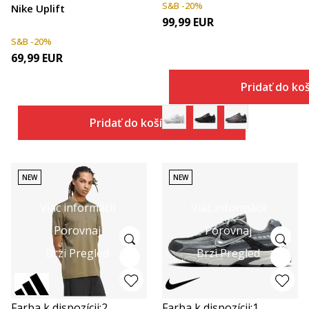
S&B -20%
Nike Uplift
99,99
EUR
S&B -20%
69,99
EUR
Pridať do ko
Pridať do košíka
NEW
NEW
Viac informácií
Viac informácií
Porovnaj
Porovnaj
Brzi Pregled
Brzi Pregled
Farba k dispozícii:
2
Farba k dispozícii:
1