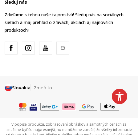
Sleduj nás
Zdieľame s tebou naše tajomstvá! Sleduj nás na sociálnych
sieťach a maj prehľad o zľavách, akciách aj najnovších
produktoch!
Slovakia
Zmeň to
V popise produktu, zobrazovaní obrázkov a samotných cenách sa
snažíme byť čo najpresnejší, no nemôžeme zaručiť, že všetky informácie
sú úplné a bezchybné. Všetky položky zobrazené na stránke sú súčasťou