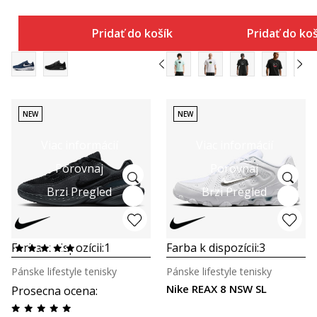
Pridať do košíka
Pridať do ko
NEW
NEW
Viac informácií
Viac informácií
Porovnaj
Porovnaj
Brzi Pregled
Brzi Pregled
Farba k dispozícii:
1
Farba k dispozícii:
3
Pánske lifestyle tenisky
Pánske lifestyle tenisky
Nike REAX 8 NSW SL
Prosecna ocena
: