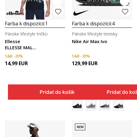
Farba k dispozícii:
1
Farba k dispozícii:
4
Pánske lifestyle tričko
Pánske lifestyle tenisky
Ellesse
Nike Air Max Ivo
ELLESSE MALE
T-SHIRT
S&B -20%
S&B -20%
14,99
EUR
129,99
EUR
Pridať do košíka
Pridať do ko
NEW