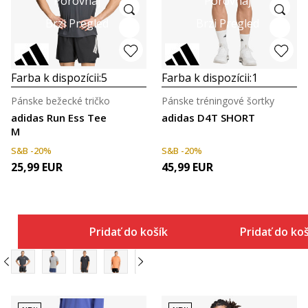
Porovnaj
Porovnaj
Brzi Pregled
Brzi Pregled
Farba k dispozícii:
5
Farba k dispozícii:
1
Pánske bežecké tričko
Pánske tréningové šortky
adidas Run Ess Tee
adidas D4T SHORT
M
S&B -20%
S&B -20%
25,99
EUR
45,99
EUR
Pridať do košíka
Pridať do ko