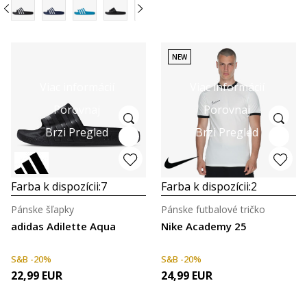
NEW
Viac informácií
Viac informácií
Porovnaj
Porovnaj
Brzi Pregled
Brzi Pregled
Farba k dispozícii:
7
Farba k dispozícii:
2
Pánske šľapky
Pánske futbalové tričko
adidas Adilette Aqua
Nike Academy 25
S&B -20%
S&B -20%
22,99
EUR
24,99
EUR