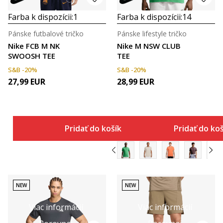
Farba k dispozícii:
1
Farba k dispozícii:
14
Pánske futbalové tričko
Pánske lifestyle tričko
Nike FCB M NK
Nike M NSW CLUB
SWOOSH TEE
TEE
S&B -20%
S&B -20%
27,99
EUR
28,99
EUR
Pridať do košíka
Pridať do ko
NEW
NEW
Viac informácií
Viac informácií