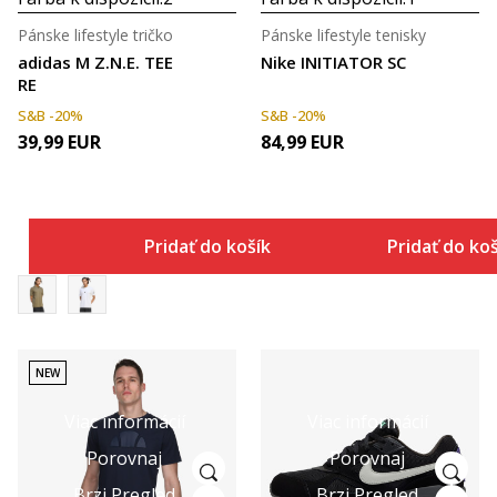
Pánske lifestyle tričko
Pánske lifestyle tenisky
adidas M Z.N.E. TEE
Nike INITIATOR SC
RE
S&B -20%
S&B -20%
39,99
EUR
84,99
EUR
Pridať do košíka
Pridať do ko
NEW
Viac informácií
Viac informácií
Porovnaj
Porovnaj
Brzi Pregled
Brzi Pregled