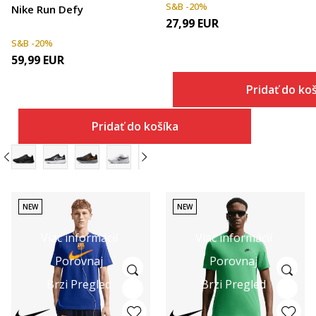
S&B -20%
Nike Run Defy
27,99
EUR
S&B -20%
59,99
EUR
Pridať do ko
Pridať do košíka
NEW
NEW
Viac informácií
Viac informácií
Porovnaj
Porovnaj
Brzi Pregled
Brzi Pregled