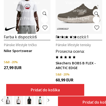
Viac informácií
Viac informácií
Porovnaj
Porovnaj
Brzi Pregled
Brzi Pregled
Farba k dispozícii:
6
Farba k dispozícii:
1
Pánske lifestyle tričko
Pánske lifestyle tenisky
Nike Sportswear
Prosecna ocena
:
S&B -20%
Skechers BOBS B FLEX -
27,99
EUR
ARCTIC EDGE
S&B -20%
60,99
EUR
Pridať do košíka
Pridať do ko