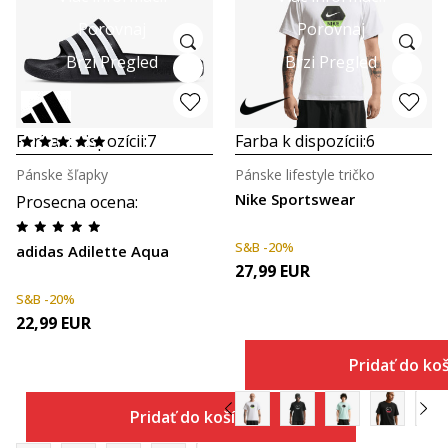
Porovnaj
Porovnaj
Brzi Pregled
Brzi Pregled
Farba k dispozícii:
7
Farba k dispozícii:
6
Pánske šľapky
Pánske lifestyle tričko
Nike Sportswear
Prosecna ocena
:
S&B -20%
adidas Adilette Aqua
27,99
EUR
S&B -20%
22,99
EUR
Pridať do ko
Pridať do košíka