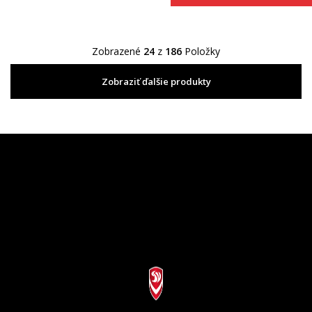
Zobrazené
24
z
186
Položky
Zobraziť ďalšie produkty