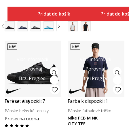
Pridať do košíka
Pridať do ko
NEW
NEW
Viac informácií
Viac informácií
Porovnaj
Porovnaj
Brzi Pregled
Brzi Pregled
Farba k dispozícii:
7
Farba k dispozícii:
1
Pánske bežecké tenisky
Pánske futbalové tričko
Nike FCB M NK
Prosecna ocena
:
CITY TEE