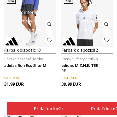
NEW
NEW
Viac informácií
Viac informácií
Porovnaj
Porovnaj
Brzi Pregled
Brzi Pregled
Farba k dispozícii:
3
Farba k dispozícii:
2
Pánske bežecké šortky
Pánske lifestyle tričko
adidas Run Ess Shor M
adidas M Z.N.E. TEE
RE
S&B -20%
S&B -20%
31,99
EUR
39,99
EUR
Pridať do košíka
Pridať do ko