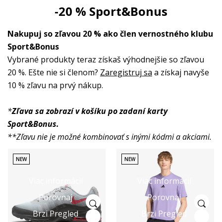
-20 % Sport&Bonus
Nakupuj so zľavou 20 % ako člen vernostného klubu
Sport&Bonus
Vybrané produkty teraz získaš výhodnejšie so zľavou
20 %. Ešte nie si členom?
Zaregistruj sa
a získaj navyše
10 % zľavu na prvý nákup.
*
Zľava sa zobrazí v košíku po zadaní karty
Sport&Bonus.
**Zľavu nie je možné kombinovať s inými kódmi a akciami.
NEW
NEW
Viac informácií
Viac informácií
Porovnaj
Porovnaj
Brzi Pregled
Brzi Pregled