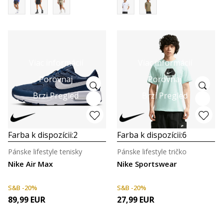
Viac informácií
Viac informácií
Porovnaj
Porovnaj
Brzi Pregled
Brzi Pregled
Farba k dispozícii:
2
Farba k dispozícii:
6
Pánske lifestyle tenisky
Pánske lifestyle tričko
Nike Air Max
Nike Sportswear
S&B -20%
S&B -20%
89,99
EUR
27,99
EUR