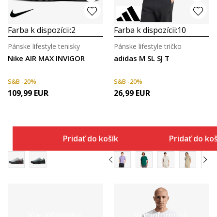
Farba k dispozícii:
2
Farba k dispozícii:
10
Pánske lifestyle tenisky
Pánske lifestyle tričko
Nike AIR MAX INVIGOR
adidas M SL SJ T
S&B -20%
S&B -20%
109,99
EUR
26,99
EUR
Pridať do košíka
Pridať do ko
Viac informácií
Viac informácií