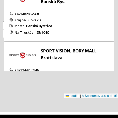
Banská Bys.
+421482867568
Krajina:
Slovakia
+
Mesto:
Banská Bystrica
Na Troskách 25/104C
−
SPORT VISION, BORY MALL
Bratislava
+421244250146
Krajina:
Slovakia
Mesto:
Bratislava
Lamač č.súp.6780
Leaflet
|
© Seznam.cz a.s. a další
SPORT VISION, EUROVEA
Bratislava