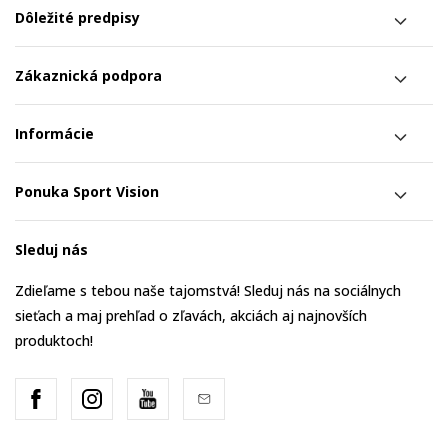
Krajina:
Slovakia
Dôležité predpisy
Mesto:
Košice
Moldavská cesta 32
Zákaznická podpora
SPORT VISION, OC TULIP Martin
Informácie
+421435866493
Ponuka Sport Vision
Krajina:
Slovakia
Mesto:
Martin
Pltníky 2
Sleduj nás
Zdieľame s tebou naše tajomstvá! Sleduj nás na sociálnych
SPORT VISION, OC MLYNY Nitra
sieťach a maj prehľad o zľavách, akciách aj najnovších
produktoch!
+421373221999
Krajina:
Slovakia
Mesto:
Nitra
Stefanikova tr. 61