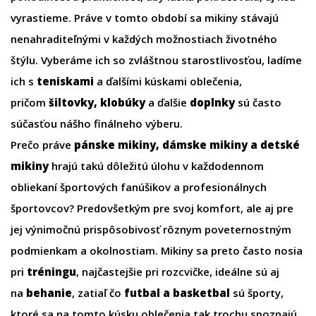
vyrastieme. Práve v tomto období sa mikiny stávajú
nenahraditeľnými v každých možnostiach životného
štýlu. Vyberáme ich so zvláštnou starostlivosťou, ladíme
ich s
teniskami
a ďalšími kúskami oblečenia,
pričom
šiltovky, klobúky
a ďalšie
doplnky
sú často
súčasťou nášho finálneho výberu.
Prečo práve
pánske mikiny
,
dámske mikiny
a
detské
mikiny
hrajú takú dôležitú úlohu v každodennom
obliekaní športových fanúšikov a profesionálnych
športovcov? Predovšetkým pre svoj komfort, ale aj pre
jej výnimočnú prispôsobivosť rôznym poveternostným
podmienkam a okolnostiam. Mikiny sa preto často nosia
pri
tréningu
, najčastejšie pri rozcvičke, ideálne sú aj
na
behanie
, zatiaľ čo
futbal
a
basketbal
sú športy,
ktoré sa na tomto kúsku oblečenia tak trochu spoznajú.