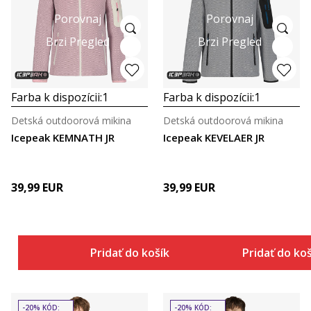
Porovnaj
Porovnaj
Brzi Pregled
Brzi Pregled
Farba k dispozícii:
1
Farba k dispozícii:
1
Detská outdoorová mikina
Detská outdoorová mikina
Icepeak KEMNATH JR
Icepeak KEVELAER JR
39,99
EUR
39,99
EUR
Pridať do košíka
Pridať do ko
-20% KÓD:
-20% KÓD: