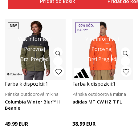
Pridať do košíka
Pridať do ko
NEW
-20% KÓD:
HAPPY
Viac informácií
Viac informácií
Porovnaj
Porovnaj
Brzi Pregled
Brzi Pregled
Farba k dispozícii:
1
Farba k dispozícii:
1
Pánska outdoorová mikina
Pánska outdoorová mikina
Columbia Winter Blur™ II
adidas MT CW HZ T FL
Beanie
49,99
EUR
38,99
EUR