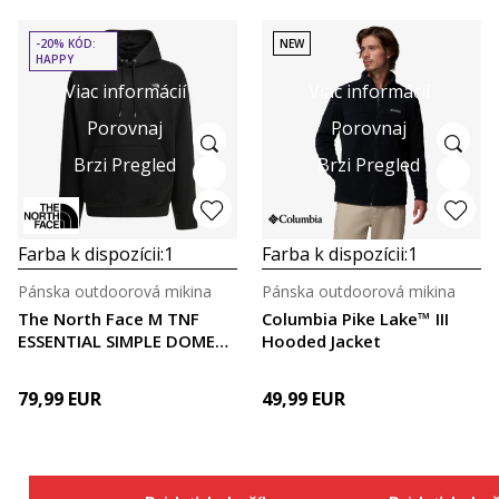
-20% KÓD:
NEW
HAPPY
Viac informácií
Viac informácií
Porovnaj
Porovnaj
Brzi Pregled
Brzi Pregled
Farba k dispozícii:
1
Farba k dispozícii:
1
Pánska outdoorová mikina
Pánska outdoorová mikina
The North Face M TNF
Columbia Pike Lake™ III
ESSENTIAL SIMPLE DOME
Hooded Jacket
RELAXED HOOD
79,99
EUR
49,99
EUR