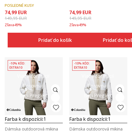
POSLEDNÉ KUSY
74,99
EUR
74,99
EUR
149,95
EUR
149,95
EUR
Zľava
49
%
Zľava
49
%
Pridať do košíka
Pridať do ko
-10% KÓD:
-10% KÓD:
EXTRA10
EXTRA10
Viac informácií
Viac informácií
Porovnaj
Porovnaj
Brzi Pregled
Brzi Pregled
Farba k dispozícii:
1
Farba k dispozícii:
1
Dámska outdoorová mikina
Dámska outdoorová mikina