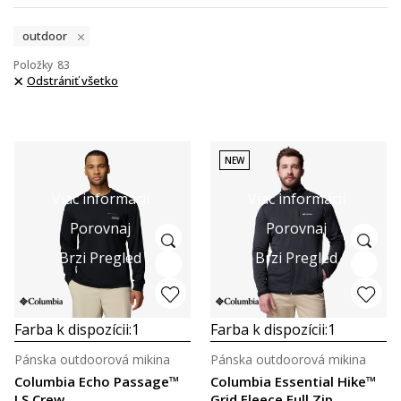
outdoor
Položky
83
Odstrániť všetko
NEW
Viac informácií
Viac informácií
Porovnaj
Porovnaj
Brzi Pregled
Brzi Pregled
Farba k dispozícii:
1
Farba k dispozícii:
1
Pánska outdoorová mikina
Pánska outdoorová mikina
Columbia Echo Passage™
Columbia Essential Hike™
LS Crew
Grid Fleece Full Zip