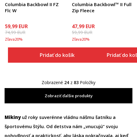
Columbia Backbowl II FZ
Columbia Backbowl™ II Full
Flc W
Zip Fleece
59,99
EUR
47,99
EUR
74,99
EUR
59,99
EUR
Zľava
20
%
Zľava
20
%
Pridať do košíka
Pridať do ko
Zobrazené
24
z
83
Položky
Zobraziť ďalšie produkty
Mikiny
už roky suverénne vládnu nášmu šatníku a
športovému štýlu. Od detstva nám „vnucujú“ svoju
pohodlnosť a praktickosť, aby láska pokračovala, aj keď