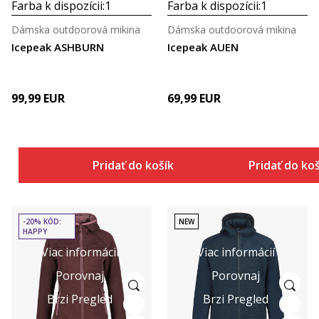
Farba k dispozícii:
1
Farba k dispozícii:
1
Dámska outdoorová mikina
Dámska outdoorová mikina
Icepeak ASHBURN
Icepeak AUEN
99,99
EUR
69,99
EUR
Pridať do košíka
Pridať do ko
-20% KÓD:
NEW
HAPPY
Viac informácií
Viac informácií
Porovnaj
Porovnaj
Brzi Pregled
Brzi Pregled