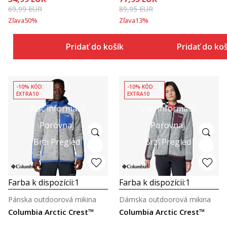
69,99
EUR
89,95
EUR
Zľava
50
%
Zľava
13
%
Pridať do košíka
Pridať do ko
-10% KÓD:
-10% KÓD:
EXTRA10
EXTRA10
Viac informácií
Viac informácií
Porovnaj
Porovnaj
Brzi Pregled
Brzi Pregled
Farba k dispozícii:
1
Farba k dispozícii:
1
Pánska outdoorová mikina
Dámska outdoorová mikina
Columbia Arctic Crest™
Columbia Arctic Crest™