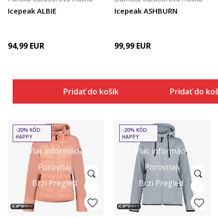
Icepeak ALBIE
Icepeak ASHBURN
94,99
EUR
99,99
EUR
Pridať do košíka
Pridať do ko
-20% KÓD:
-20% KÓD:
HAPPY
HAPPY
Viac informácií
Viac informácií
Porovnaj
Porovnaj
Brzi Pregled
Brzi Pregled