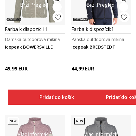
Brzi Pregled
Brzi Pregled
Farba k dispozícii:
1
Farba k dispozícii:
1
Dámska outdoorová mikina
Pánska outdoorová mikina
Icepeak BOWERSVILLE
Icepeak BREDSTEDT
49,99
EUR
44,99
EUR
Pridať do košíka
Pridať do ko
NEW
NEW
Viac informácií
Viac informácií