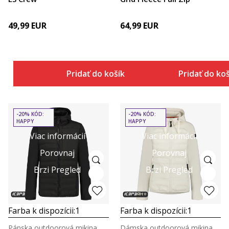
49,99
EUR
64,99
EUR
Pridať do košíka
Pridať do ko
-20% KÓD:
-20% KÓD:
HAPPY
HAPPY
Viac informácií
Viac informácií
Porovnaj
Porovnaj
Brzi Pregled
Brzi Pregled
Farba k dispozícii:
1
Farba k dispozícii:
1
Pánska outdoorová mikina
Dámska outdoorová mikina