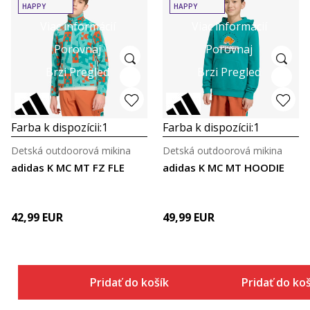
HAPPY
HAPPY
Viac informácií
Viac informácií
Porovnaj
Porovnaj
Brzi Pregled
Brzi Pregled
Farba k dispozícii:
1
Farba k dispozícii:
1
Detská outdoorová mikina
Detská outdoorová mikina
adidas K MC MT FZ FLE
adidas K MC MT HOODIE
42,99
EUR
49,99
EUR
Pridať do košíka
Pridať do ko