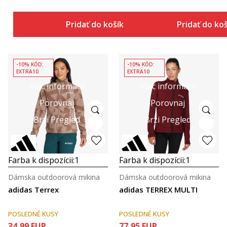
Pridať do košíka
Pridať do ko
-10% KÓD:
-10% KÓD:
EXTRA10
EXTRA10
Viac informácií
Viac informácií
Porovnaj
Porovnaj
Brzi Pregled
Brzi Pregled
Farba k dispozícii:
1
Farba k dispozícii:
1
Dámska outdoorová mikina
Dámska outdoorová mikina
adidas Terrex
adidas TERREX MULTI
POSLEDNÉ KUSY
POSLEDNÉ KUSY
34,99
EUR
77,95
EUR