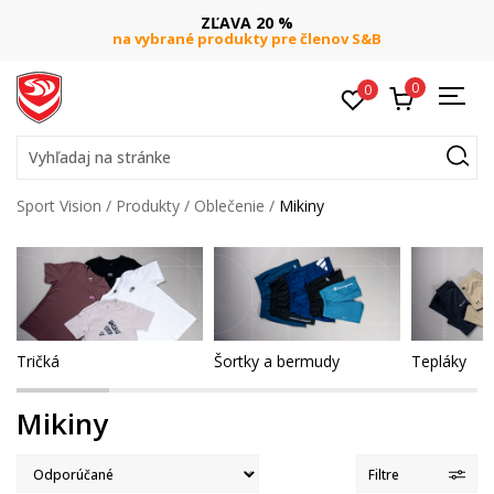
DOPRAVA ZADARMO
ov S&B
pri objednaní nad 80 €
(neplatí pre Click&C
0
0
Vyhľadaj na stránke
Sport Vision
Produkty
Oblečenie
Mikiny
Tričká
Šortky a bermudy
Tepláky
Mikiny
Filtre