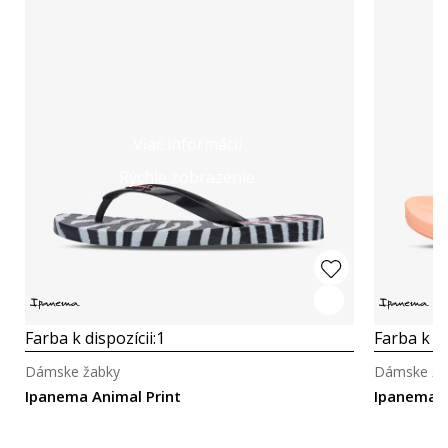
Viac informácií
Rýchle zobrazenie
Farba k dispozícii:
1
Farba k di
Dámske žabky
Dámske ža
Ipanema Animal Print
Ipanema 