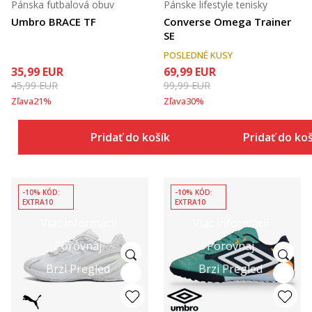
Pánska futbalová obuv
Pánske lifestyle tenisky
Umbro BRACE TF
Converse Omega Trainer
SE
POSLEDNÉ KUSY
35,99
EUR
69,99
EUR
45,99
EUR
99,99
EUR
Zľava
21
%
Zľava
30
%
Pridať do košíka
Pridať do ko
-10% KÓD:
-10% KÓD:
EXTRA10
EXTRA10
Viac informácií
Viac informácií
Porovnaj
Porovnaj
Brzi Pregled
Brzi Pregled