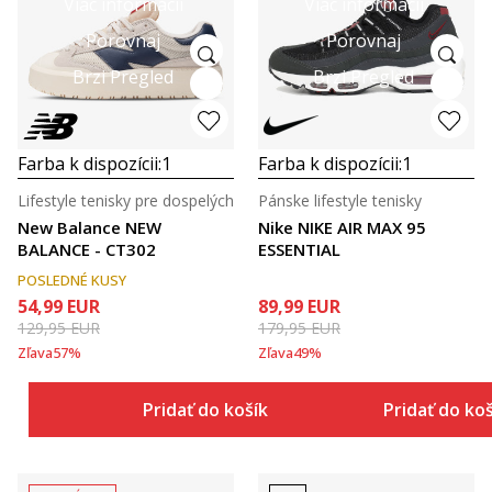
Viac informácií
Viac informácií
Porovnaj
Porovnaj
Brzi Pregled
Brzi Pregled
Farba k dispozícii:
1
Farba k dispozícii:
1
Lifestyle tenisky pre dospelých
Pánske lifestyle tenisky
New Balance NEW
Nike NIKE AIR MAX 95
BALANCE - CT302
ESSENTIAL
POSLEDNÉ KUSY
54,99
EUR
89,99
EUR
129,95
EUR
179,95
EUR
Zľava
57
%
Zľava
49
%
Pridať do košíka
Pridať do ko