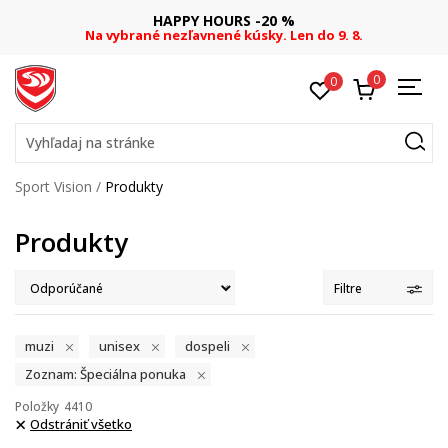
FINAL SALE AŽ -60 %
+ extra zľava 10 % len do 9. 8.
0
0
Vyhľadaj na stránke
Sport Vision
Produkty
Produkty
Filtre
muzi
unisex
dospeli
Zoznam: Špeciálna ponuka
Položky
4410
Odstrániť všetko