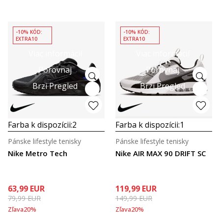
-10% KÓD:
-10% KÓD:
EXTRA10
EXTRA10
Viac informácií
Viac informácií
Porovnaj
Porovnaj
Brzi Pregled
Brzi Pregled
Farba k dispozícii:
2
Farba k dispozícii:
1
Pánske lifestyle tenisky
Pánske lifestyle tenisky
Nike Metro Tech
Nike AIR MAX 90 DRIFT SC
63,99
EUR
119,99
EUR
79,99
EUR
149,99
EUR
Zľava
20
%
Zľava
20
%