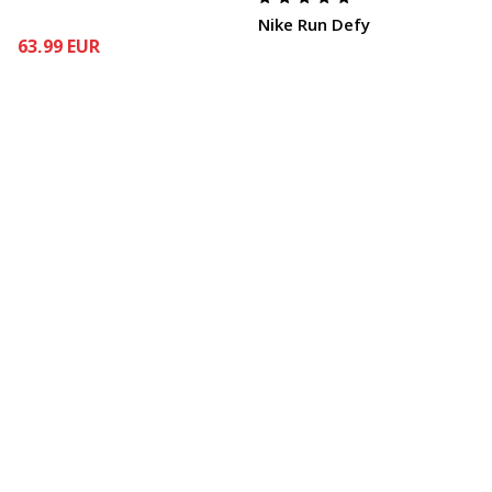
Nike Run Defy
63,99
EUR
79,99
EUR
Zľava
20
%
47,99
EUR
59,99
EUR
Pridať do košíka
Zľava
20
%
Pridať do ko
Zobrazené
24
z
4410
Položky
Zobraziť ďalšie produkty