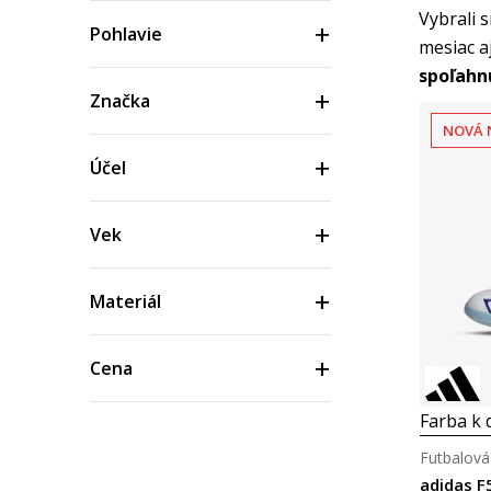
Vybrali 
Pohlavie
mesiac a
spoľahn
Značka
NOVÁ 
Účel
Vek
Materiál
Cena
Farba k d
Futbalová
adidas F