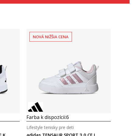
NOVÁ NIŽŠIA CENA
Porovnaj
Farba k dispozícii:
6
Lifestyle tenisky pre deti
F K
adidas TENSAUR SPORT 3.0 CF I