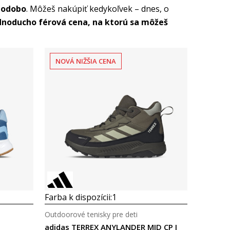
hodobo
. Môžeš nakúpiť kedykoľvek – dnes, o
dnoducho férová cena, na ktorú sa môžeš
NOVÁ NIŽŠIA CENA
Porovnaj
Farba k dispozícii:
1
Outdoorové tenisky pre deti
adidas TERREX ANYLANDER MID CP J