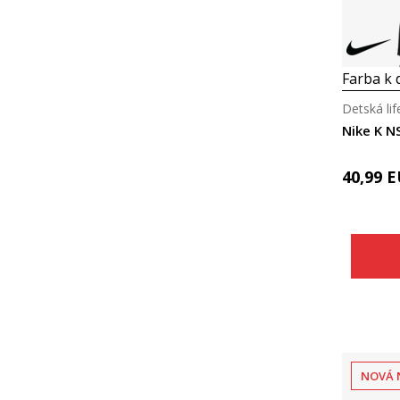
Farba k d
Detská lif
Nike K 
40,99
E
NOVÁ 