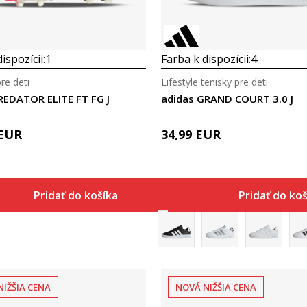
ispozícii:
1
Farba k dispozícii:
4
re deti
Lifestyle tenisky pre deti
REDATOR ELITE FT FG J
adidas GRAND COURT 3.0 J
EUR
34,99
EUR
Pridať do košíka
Pridať do ko
NIŽŠIA CENA
NOVÁ NIŽŠIA CENA