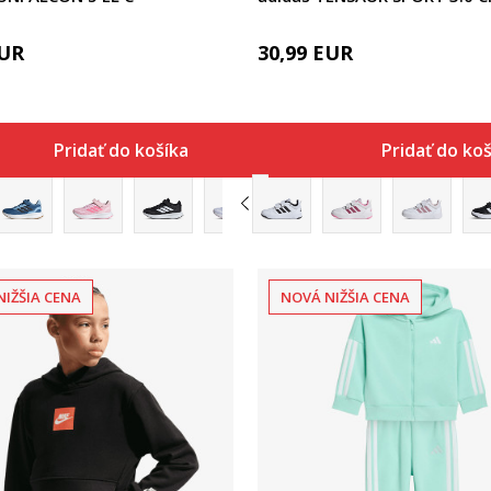
UR
30,99
EUR
Pridať do košíka
Pridať do ko
NIŽŠIA CENA
NOVÁ NIŽŠIA CENA
Porovnaj
Porovnaj