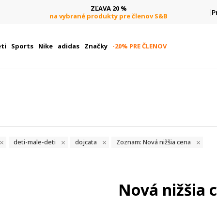
DOPRAVA ZADARMO
P
pri objednaní nad 80 €
(neplatí pre Click&Collect)
ti
Sports
Nike
adidas
Značky
-20% PRE ČLENOV
deti-male-deti
dojcata
Zoznam: Nová nižšia cena
Nová nižšia 