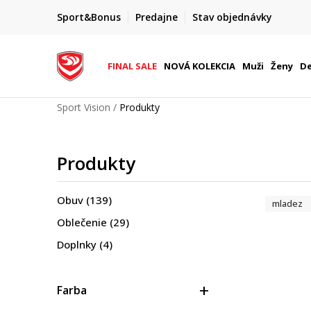
ZĽAVA 20 %
Sport&Bonus
Predajne
Stav objednávky
8.
na vybrané produkty pre členov S&B
FINAL SALE
NOVÁ KOLEKCIA
Muži
Ženy
De
Sport Vision
Produkty
Produkty
Obuv
(139)
mladez
Oblečenie
(29)
Doplnky
(4)
Farba