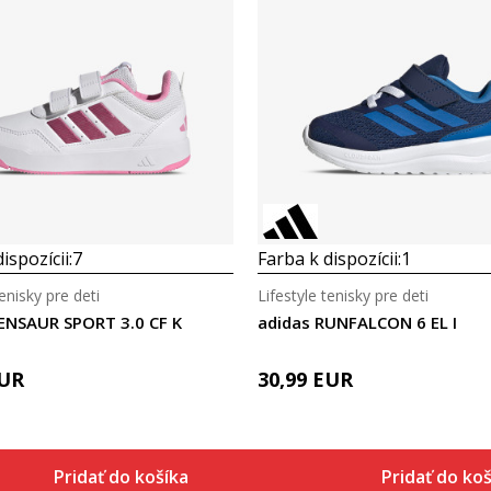
Porovnaj
Porovnaj
ispozícii:
7
Farba k dispozícii:
1
tenisky pre deti
Lifestyle tenisky pre deti
ENSAUR SPORT 3.0 CF K
adidas RUNFALCON 6 EL I
UR
30,99
EUR
Pridať do košíka
Pridať do ko