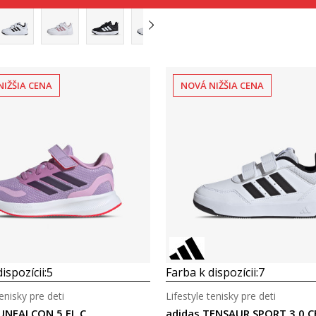
NIŽŠIA CENA
NOVÁ NIŽŠIA CENA
Porovnaj
Porovnaj
ispozícii:
5
Farba k dispozícii:
7
tenisky pre deti
Lifestyle tenisky pre deti
RUNFALCON 5 EL C
adidas TENSAUR SPORT 3.0 C