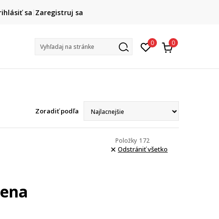
HAPPY HOURS -20 %
rihlásiť sa
Zaregistruj sa
Na vybrané nezľavnené kúsky. Len do 9. 8.
+
0
0
Vyhľadaj na stránke
Zoradiť podľa
Položky
172
Odstrániť všetko
cena