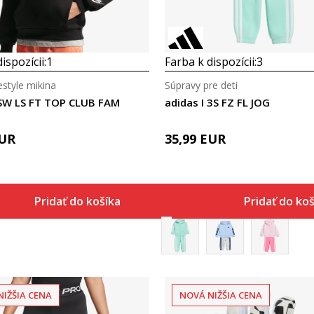
ispozícii:
1
Farba k dispozícii:
3
estyle mikina
Súpravy pre deti
NSW LS FT TOP CLUB FAM
adidas I 3S FZ FL JOG
UR
35,99
EUR
Pridať do košíka
Pridať do ko
NIŽŠIA CENA
NOVÁ NIŽŠIA CENA