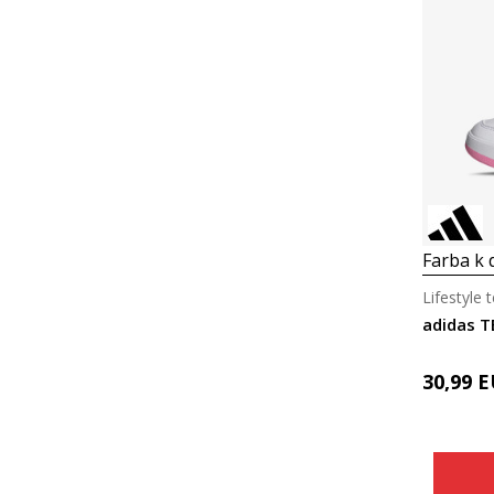
Farba k d
Lifestyle 
adidas T
30,99
E