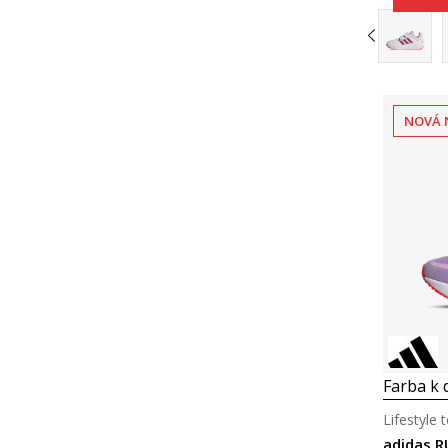
NOVÁ 
Farba k d
Lifestyle 
adidas 