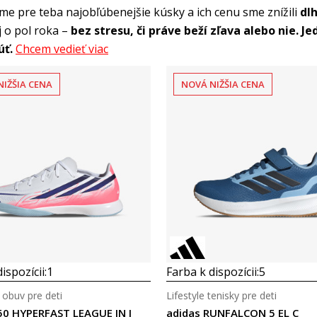
sme pre teba najobľúbenejšie kúsky a ich cenu sme znížili
dl
j o pol roka –
bez stresu, či práve beží zľava alebo nie.
Je
úť.
Chcem vedieť viac
NIŽŠIA CENA
NOVÁ NIŽŠIA CENA
Porovnaj
Porovnaj
ispozícii:
1
Farba k dispozícii:
5
 obuv pre deti
Lifestyle tenisky pre deti
50 HYPERFAST LEAGUE IN J
adidas RUNFALCON 5 EL C