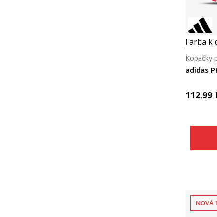
Farba k d
Kopačky p
adidas P
112,99
NOVÁ 