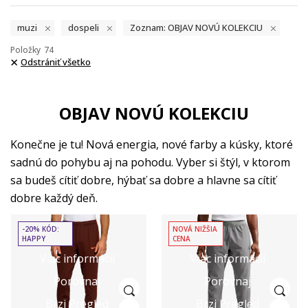
muzi
dospeli
Zoznam: OBJAV NOVÚ KOLEKCIU
Položky
74
Odstrániť všetko
OBJAV NOVÚ KOLEKCIU
Konečne je tu! Nová energia, nové farby a kúsky, ktoré
sadnú do pohybu aj na pohodu. Vyber si štýl, v ktorom
sa budeš cítiť dobre, hýbať sa dobre a hlavne sa cítiť
dobre každý deň.
-20% KÓD:
NOVÁ NIŽŠIA
HAPPY
CENA
Viac informácií
Viac informácií
Porovnaj
Porovnaj
Brzi Pregled
Brzi Pregled