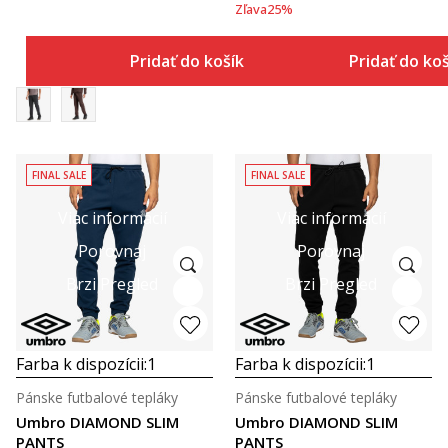
Zľava
25
%
Pridať do košíka
Pridať do ko
FINAL SALE
FINAL SALE
Viac informácií
Viac informácií
Porovnaj
Porovnaj
Brzi Pregled
Brzi Pregled
Farba k dispozícii:
1
Farba k dispozícii:
1
Pánske futbalové tepláky
Pánske futbalové tepláky
Umbro DIAMOND SLIM
Umbro DIAMOND SLIM
PANTS
PANTS