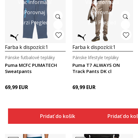
Viac informácií
Viac informácií
Porovnaj
Porovnaj
Brzi Pregled
Brzi Pregled
Farba k dispozícii:
1
Farba k dispozícii:
1
Pánske futbalové tepláky
Pánske lifestyle tepláky
Puma MCFC PUMATECH
Puma T7 ALWAYS ON
Sweatpants
Track Pants DK cl
69,99
EUR
69,99
EUR
Pridať do košíka
Pridať do ko