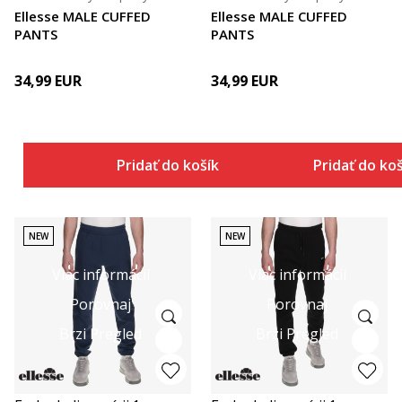
Ellesse MALE CUFFED
Ellesse MALE CUFFED
PANTS
PANTS
34,99
EUR
34,99
EUR
Pridať do košíka
Pridať do ko
NEW
NEW
Viac informácií
Viac informácií
Porovnaj
Porovnaj
Brzi Pregled
Brzi Pregled