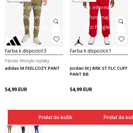
Viac informácií
Viac informácií
Porovnaj
Porovnaj
Brzi Pregled
Brzi Pregled
Farba k dispozícii:
3
Farba k dispozícii:
1
Pánske lifestyle tepláky
adidas M FEELCOZY PANT
Jordan M J BRK ST FLC CUFF
PANT BB
54,99
EUR
54,99
EUR
Pridať do košíka
Pridať do ko