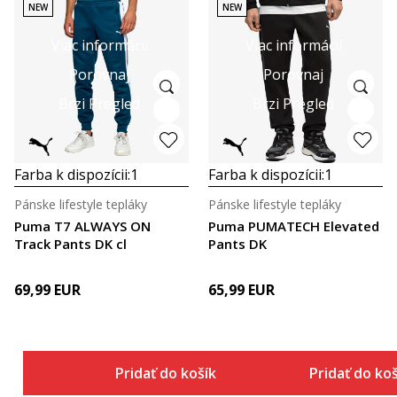
NEW
NEW
Viac informácií
Viac informácií
Porovnaj
Porovnaj
Brzi Pregled
Brzi Pregled
Farba k dispozícii:
1
Farba k dispozícii:
1
Pánske lifestyle tepláky
Pánske lifestyle tepláky
Puma T7 ALWAYS ON
Puma PUMATECH Elevated
Track Pants DK cl
Pants DK
69,99
EUR
65,99
EUR
Pridať do košíka
Pridať do ko