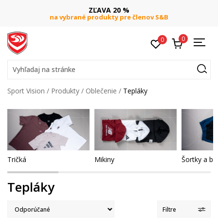
DOPRAVA ZADARMO
pri objednaní nad 80 €
(neplatí pre Click&Collect)
0
0
Vyhľadaj na stránke
Sport Vision
Produkty
Oblečenie
Tepláky
Tričká
Mikiny
Šortky a b
Tepláky
Filtre