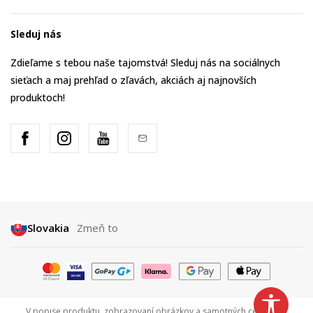
Sleduj nás
Zdieľame s tebou naše tajomstvá! Sleduj nás na sociálnych
sieťach a maj prehľad o zľavách, akciách aj najnovších
produktoch!
Slovakia
Zmeň to
V popise produktu, zobrazovaní obrázkov a samotných cenách sa