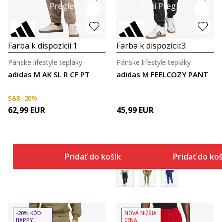
Brzi Pregled
Brzi Pregled
Farba k dispozícii:
1
Farba k dispozícii:
3
Pánske lifestyle tepláky
Pánske lifestyle tepláky
adidas M AK SL R CF PT
adidas M FEELCOZY PANT
S&B -20%
62,99
EUR
45,99
EUR
Pridať do košíka
Pridať do ko
-20% KÓD:
NOVÁ NIŽŠIA
HAPPY
CENA