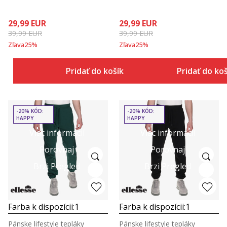
29,99
EUR
29,99
EUR
39,99
EUR
39,99
EUR
Zľava
25
%
Zľava
25
%
Pridať do košíka
Pridať do ko
-20% KÓD:
-20% KÓD:
HAPPY
HAPPY
Viac informácií
Viac informácií
Porovnaj
Porovnaj
Brzi Pregled
Brzi Pregled
Farba k dispozícii:
1
Farba k dispozícii:
1
Pánske lifestyle tepláky
Pánske lifestyle tepláky