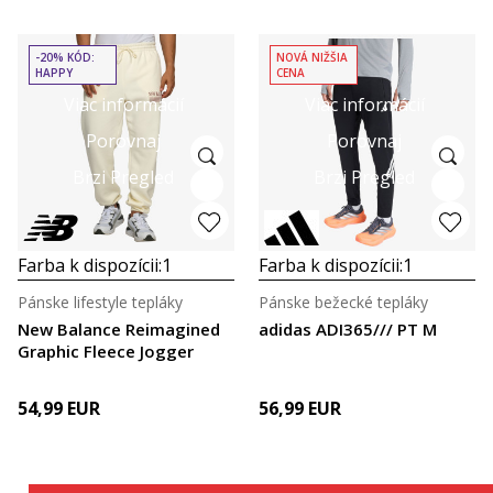
-20% KÓD:
NOVÁ NIŽŠIA
HAPPY
CENA
Viac informácií
Viac informácií
Porovnaj
Porovnaj
Brzi Pregled
Brzi Pregled
Farba k dispozícii:
1
Farba k dispozícii:
1
Pánske lifestyle tepláky
Pánske bežecké tepláky
New Balance Reimagined
adidas ADI365/// PT M
Graphic Fleece Jogger
54,99
EUR
56,99
EUR