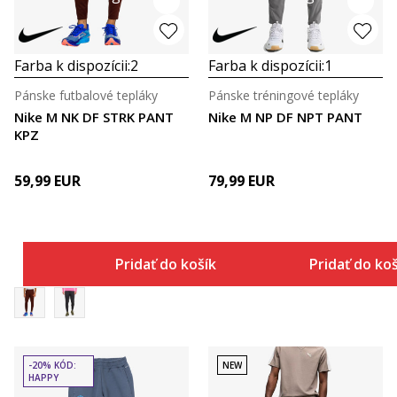
Farba k dispozícii:
2
Farba k dispozícii:
1
Pánske futbalové tepláky
Pánske tréningové tepláky
Nike M NK DF STRK PANT
Nike M NP DF NPT PANT
KPZ
59,99
EUR
79,99
EUR
Pridať do košíka
Pridať do ko
-20% KÓD:
NEW
HAPPY