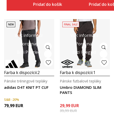
Pridať do košíka
Pridať do ko
NEW
FINAL SALE
Viac informácií
Viac informácií
Porovnaj
Porovnaj
Brzi Pregled
Brzi Pregled
Farba k dispozícii:
2
Farba k dispozícii:
1
Pánske tréningové tepláky
Pánske futbalové tepláky
adidas D4T KNIT PT CUF
Umbro DIAMOND SLIM
PANTS
S&B -20%
79,99
EUR
29,99
EUR
39,99
EUR