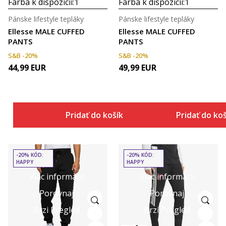
Farba k dispozícii:
1
Farba k dispozícii:
1
Pánske lifestyle tepláky
Pánske lifestyle tepláky
Ellesse MALE CUFFED
Ellesse MALE CUFFED
PANTS
PANTS
S&B -20%
S&B -20%
44,99
EUR
49,99
EUR
Pridať do košíka
Pridať do ko
-20% KÓD:
-20% KÓD:
HAPPY
HAPPY
Viac informácií
Viac informácií
Porovnaj
Porovnaj
Brzi Pregled
Brzi Pregled