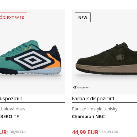
ÓD: EXTRA10
NEW
Porovnaj
Porovnaj
ispozícii:
1
Farba k dispozícii:
1
tbalová obuv
Pánske lifestyle tenisky
IBERO TF
Champion NBC
UR
44,99
EUR
38,99
EUR
55,99
EUR