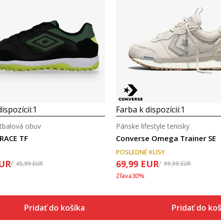
Porovnaj
Porovnaj
ispozícii:
1
Farba k dispozícii:
1
tbalová obuv
Pánske lifestyle tenisky
RACE TF
Converse Omega Trainer SE
POSLEDNÉ KUSY
UR
69,99
EUR
45,99
EUR
99,99
EUR
Zľava
30
%
Pridať do košíka
Pridať do ko