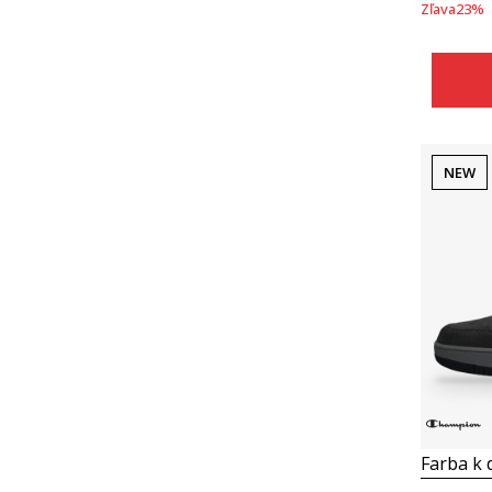
Zľava
23
%
NEW
Farba k d