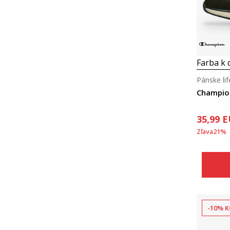
Farba k d
Pánske lif
Champio
35,99
E
Zľava
21
%
-10% K