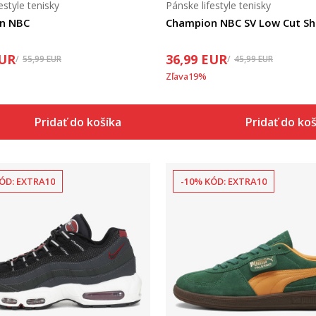
estyle tenisky
Pánske lifestyle tenisky
n NBC
Champion NBC SV Low Cut S
UR
36,99
EUR
55,99
EUR
45,99
EUR
Zľava
19
%
Pridať do košíka
Pridať do ko
ÓD: EXTRA10
-10% KÓD: EXTRA10
Porovnaj
Porovnaj