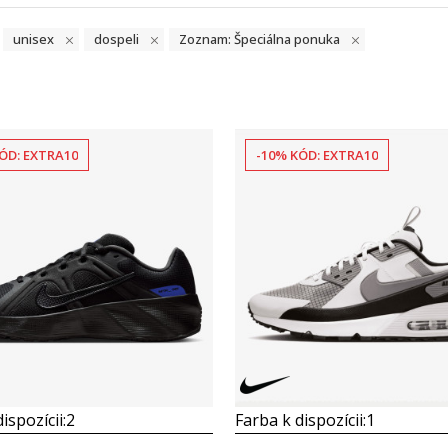
unisex
dospeli
Zoznam: Špeciálna ponuka
ÓD: EXTRA10
-10% KÓD: EXTRA10
Porovnaj
Porovnaj
ispozícii:
2
Farba k dispozícii:
1