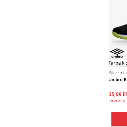
Farba k d
Pánska fu
Umbro B
35,99
E
Zľava
21
%