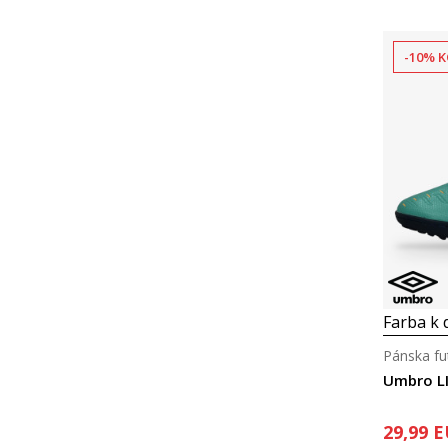
-10% K
Farba k d
Pánska fu
Umbro L
29,99
E