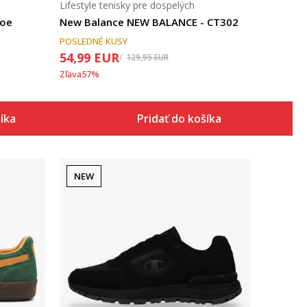
Lifestyle tenisky pre dospelých
hoe
New Balance NEW BALANCE - CT302
POSLEDNÉ KUSY
54,99
EUR
129,95
EUR
Zľava
57
%
šíka
Pridať do košíka
NEW
Porovnaj