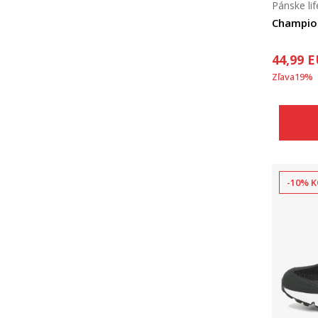
Pánske lif
Champio
44,99
E
Zľava
19
%
-10% K