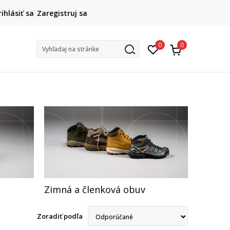
FINAL SALE AŽ -60 %
rihlásiť sa
Zaregistruj sa
+ extra zľava 10 % len do 9. 8.
na v
0
0
Vyhľadaj na stránke
Zimná a členková obuv
Zoradiť podľa