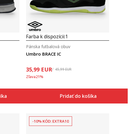
Farba k dispozícii:
1
Pánska futbalová obuv
Umbro BRACE IC
35,99
EUR
45,99
EUR
Zľava
21
%
šíka
Pridať do košíka
-10% KÓD: EXTRA10