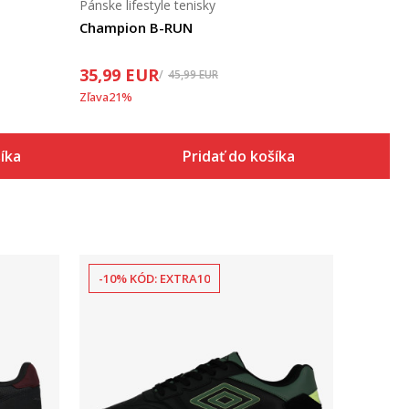
Pánske lifestyle tenisky
Champion B-RUN
35,99
EUR
45,99
EUR
Zľava
21
%
šíka
Pridať do košíka
-10% KÓD: EXTRA10
Porovnaj