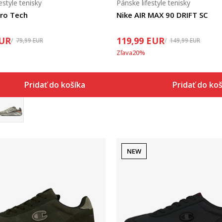
estyle tenisky
Pánske lifestyle tenisky
ro Tech
Nike AIR MAX 90 DRIFT SC
UR
119,99
EUR
79,99
EUR
149,99
EUR
Zľava
20
%
Pridať do košíka
Pridať do ko
NEW
Porovnaj
Porovnaj