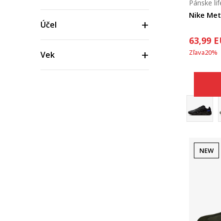
Pánske lif
Nike Met
Účel
63,99
E
Zľava
20
%
Vek
Materiál
Cena
NEW