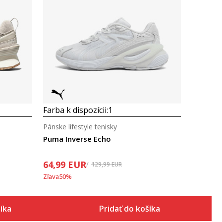
Porovnaj
Farba k dispozícii:
1
Pánske lifestyle tenisky
Puma Inverse Echo
64,99
EUR
129,99
EUR
Zľava
50
%
šíka
Pridať do košíka