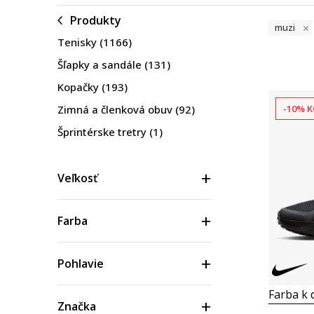
Produkty
muzi
Tenisky
(1166)
Šľapky a sandále
(131)
Kopačky
(193)
Zimná a členková obuv
(92)
-10% K
Šprintérske tretry
(1)
Veľkosť
Farba
Pohlavie
Farba k d
Značka