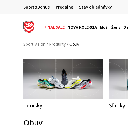
DOPRAVA ZADARMO
Sport&Bonus
Predajne
Stav objednávky
pri objednaní nad 80 €
(neplatí pre Click&Collect)
FINAL SALE
NOVÁ KOLEKCIA
Muži
Ženy
De
Sport Vision
Produkty
Obuv
Tenisky
Šľapky 
Obuv