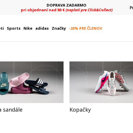
HAPPY HOURS -20 %
P
Na vybrané nezľavnené kúsky. Len do 9. 8.
ti
Sports
Nike
adidas
Značky
-20% PRE ČLENOV
a sandále
Kopačky