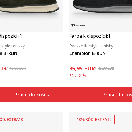
ispozícii:
1
Farba k dispozícii:
1
estyle tenisky
Pánske lifestyle tenisky
n B-RUN
Champion B-RUN
UR
35,99
EUR
45,99
EUR
45,99
EUR
Zľava
21
%
Pridať do košíka
Pridať do ko
ÓD: EXTRA10
-10% KÓD: EXTRA10