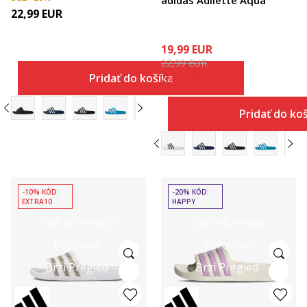
adidas Adilette Aqua
22,99
EUR
19,99
EUR
22,99
EUR
Pridať do košíka
Zľava
13
%
Pridať do ko
-10% KÓD:
-20% KÓD:
EXTRA10
HAPPY
Viac informácií
Viac informácií
Porovnaj
Porovnaj
Brzi Pregled
Brzi Pregled