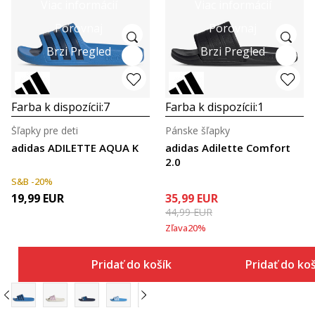
Viac informácií
Viac informácií
Porovnaj
Porovnaj
Brzi Pregled
Brzi Pregled
Farba k dispozícii:
7
Farba k dispozícii:
1
Šľapky pre deti
Pánske šľapky
adidas ADILETTE AQUA K
adidas Adilette Comfort
2.0
S&B -20%
19,99
EUR
35,99
EUR
44,99
EUR
Zľava
20
%
Pridať do košíka
Pridať do ko