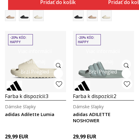
Pridať do košíka
Pridať do ko
-20% KÓD:
-20% KÓD:
HAPPY
HAPPY
Viac informácií
Viac informácií
Porovnaj
Porovnaj
Brzi Pregled
Brzi Pregled
Farba k dispozícii:
3
Farba k dispozícii:
2
Dámske šľapky
Dámske šľapky
adidas Adilette Lumia
adidas ADILETTE
NOSHOWER
29,99
EUR
29,99
EUR