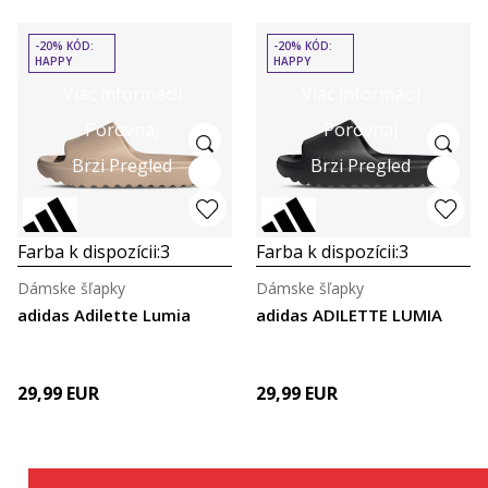
-20% KÓD:
-20% KÓD:
HAPPY
HAPPY
Viac informácií
Viac informácií
Porovnaj
Porovnaj
Brzi Pregled
Brzi Pregled
Farba k dispozícii:
3
Farba k dispozícii:
3
Dámske šľapky
Dámske šľapky
adidas Adilette Lumia
adidas ADILETTE LUMIA
29,99
EUR
29,99
EUR