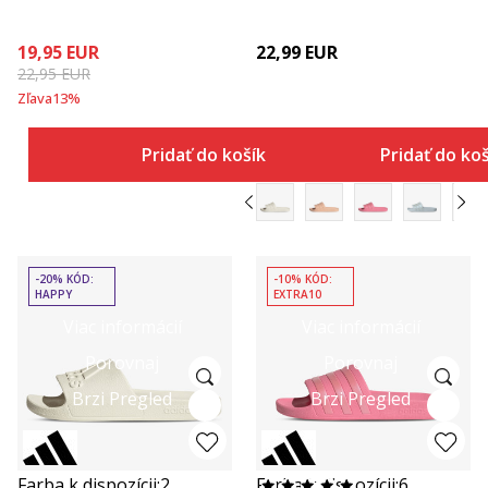
19,95
EUR
22,99
EUR
22,95
EUR
Zľava
13
%
Pridať do košíka
Pridať do ko
-20% KÓD:
-10% KÓD:
HAPPY
EXTRA10
Viac informácií
Viac informácií
Porovnaj
Porovnaj
Brzi Pregled
Brzi Pregled
Farba k dispozícii:
2
Farba k dispozícii:
6