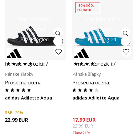
-10% KÓD:
EXTRA10
Viac informácií
Viac informácií
Porovnaj
Porovnaj
Brzi Pregled
Brzi Pregled
Farba k dispozícii:
7
Farba k dispozícii:
7
Pánske šľapky
Pánske šľapky
Prosecna ocena
:
Prosecna ocena
:
adidas Adilette Aqua
adidas Adilette Aqua
S&B -20%
22,99
EUR
17,99
EUR
22,99
EUR
Zľava
21
%