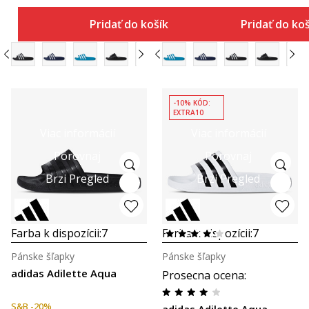
Pridať do košíka
Pridať do ko
-10% KÓD:
EXTRA10
Viac informácií
Viac informácií
Porovnaj
Porovnaj
Brzi Pregled
Brzi Pregled
Farba k dispozícii:
7
Farba k dispozícii:
7
Pánske šľapky
Pánske šľapky
adidas Adilette Aqua
Prosecna ocena
:
S&B -20%