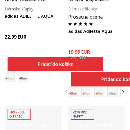
Dámske šľapky
Dámske šľapky
adidas ADILETTE AQUA
Prosecna ocena
:
adidas Adilette Aqua
22,99
EUR
19,99
EUR
22,99
EUR
Pridať do košíka
Zľava
13
%
Pridať do ko
-10% KÓD:
-20% KÓD:
EXTRA10
HAPPY
Viac informácií
Viac informácií