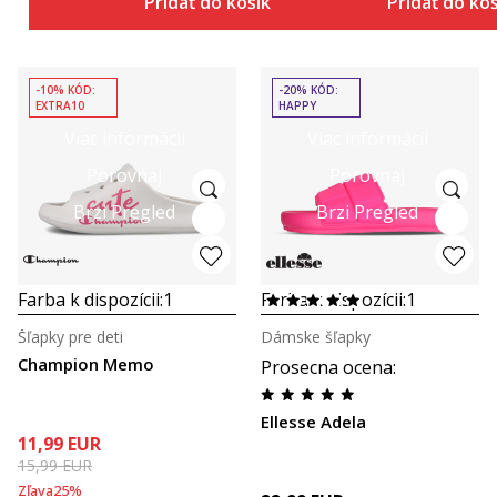
Pridať do košíka
Pridať do ko
-10% KÓD:
-20% KÓD:
EXTRA10
HAPPY
Viac informácií
Viac informácií
Porovnaj
Porovnaj
Brzi Pregled
Brzi Pregled
Farba k dispozícii:
1
Farba k dispozícii:
1
Šľapky pre deti
Dámske šľapky
Champion Memo
Prosecna ocena
:
Ellesse Adela
11,99
EUR
15,99
EUR
Zľava
25
%