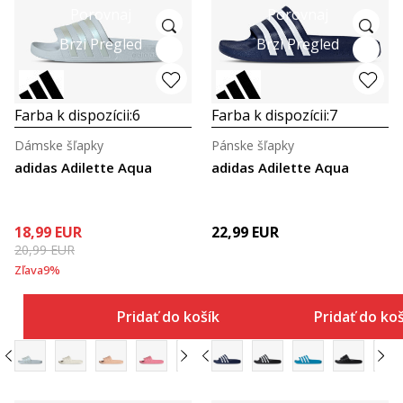
Porovnaj
Porovnaj
Brzi Pregled
Brzi Pregled
Farba k dispozícii:
6
Farba k dispozícii:
7
Dámske šľapky
Pánske šľapky
adidas Adilette Aqua
adidas Adilette Aqua
18,99
EUR
22,99
EUR
20,99
EUR
Zľava
9
%
Pridať do košíka
Pridať do ko