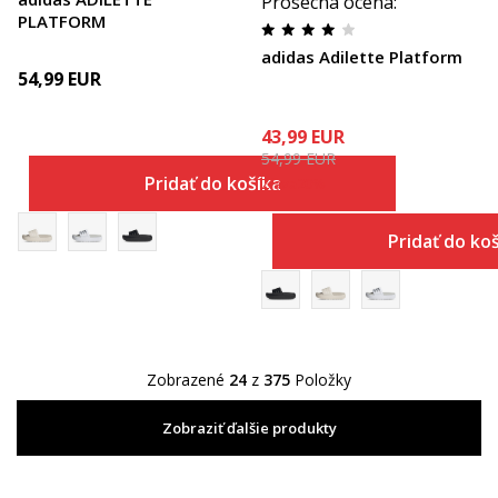
Prosecna ocena
:
PLATFORM
adidas Adilette Platform
54,99
EUR
43,99
EUR
54,99
EUR
Pridať do košíka
Zľava
20
%
Pridať do ko
Zobrazené
24
z
375
Položky
Zobraziť ďalšie produkty