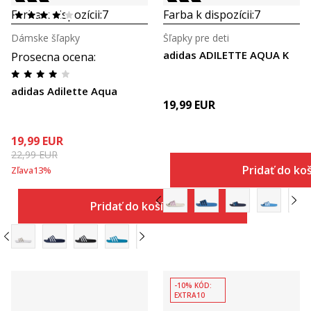
Farba k dispozícii:
7
Farba k dispozícii:
7
Dámske šľapky
Šľapky pre deti
adidas ADILETTE AQUA K
Prosecna ocena
:
adidas Adilette Aqua
19,99
EUR
19,99
EUR
22,99
EUR
Pridať do ko
Zľava
13
%
Pridať do košíka
-10% KÓD:
EXTRA10