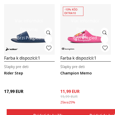
-10% KÓD:
EXTRA10
Viac informácií
Viac informácií
Porovnaj
Porovnaj
Brzi Pregled
Brzi Pregled
Farba k dispozícii:
1
Farba k dispozícii:
1
Šľapky pre deti
Šľapky pre deti
Rider Step
Champion Memo
17,99
EUR
11,99
EUR
15,99
EUR
Zľava
25
%