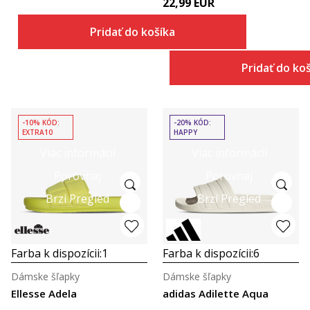
22,99
EUR
Pridať do košíka
Pridať do ko
-10% KÓD:
-20% KÓD:
EXTRA10
HAPPY
Viac informácií
Viac informácií
Porovnaj
Porovnaj
Brzi Pregled
Brzi Pregled
Farba k dispozícii:
1
Farba k dispozícii:
6
Dámske šľapky
Dámske šľapky
Ellesse Adela
adidas Adilette Aqua