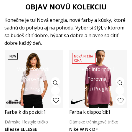
OBJAV NOVÚ KOLEKCIU
Konečne je tu! Nová energia, nové farby a kúsky, ktoré
sadnú do pohybu aj na pohodu. Vyber si štýl, v ktorom
sa budeš cítiť dobre, hýbať sa dobre a hlavne sa cítiť
dobre každý deň.
NEW
NOVÁ NIŽŠIA
CENA
Viac informácií
Viac informácií
Porovnaj
Porovnaj
Brzi Pregled
Brzi Pregled
Farba k dispozícii:
1
Farba k dispozícii:
1
Dámske lifestyle tričko
Dámske tréningové tričko
Ellesse ELLESSE
Nike W NK DF