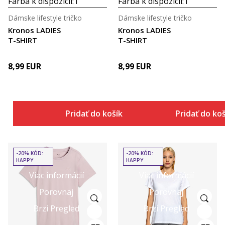
Farba k dispozícii:
1
Farba k dispozícii:
1
Dámske lifestyle tričko
Dámske lifestyle tričko
Kronos LADIES
Kronos LADIES
T-SHIRT
T-SHIRT
8,99
EUR
8,99
EUR
Pridať do košíka
Pridať do ko
-20% KÓD:
-20% KÓD:
HAPPY
HAPPY
Viac informácií
Viac informácií
Porovnaj
Porovnaj
Brzi Pregled
Brzi Pregled