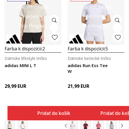
Viac informácií
Viac informácií
Porovnaj
Porovnaj
Brzi Pregled
Brzi Pregled
Farba k dispozícii:
2
Farba k dispozícii:
5
Dámske lifestyle tričko
Dámske bežecké tričko
adidas MINI L T
adidas Run Ess Tee
W
29,99
EUR
21,99
EUR
Pridať do košíka
Pridať do ko