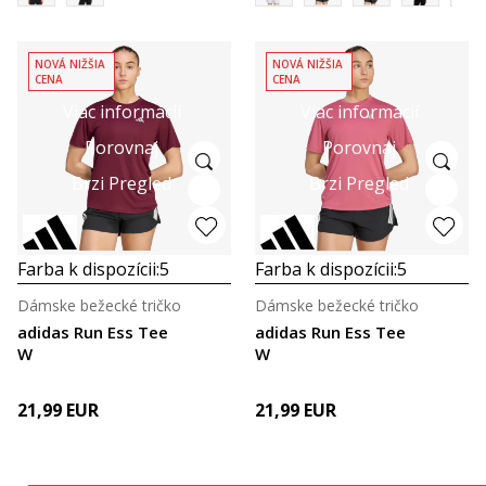
NOVÁ NIŽŠIA
NOVÁ NIŽŠIA
CENA
CENA
Viac informácií
Viac informácií
Porovnaj
Porovnaj
Brzi Pregled
Brzi Pregled
Farba k dispozícii:
5
Farba k dispozícii:
5
Dámske bežecké tričko
Dámske bežecké tričko
adidas Run Ess Tee
adidas Run Ess Tee
W
W
21,99
EUR
21,99
EUR