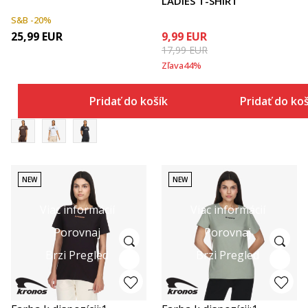
LADIES T-SHIRT
S&B -20%
25,99
EUR
9,99
EUR
17,99
EUR
Zľava
44
%
Pridať do košíka
Pridať do ko
NEW
NEW
Viac informácií
Viac informácií
Porovnaj
Porovnaj
Brzi Pregled
Brzi Pregled