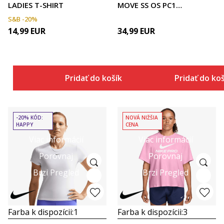
LADIES T-SHIRT
MOVE SS OS PC1
TEE
S&B -20%
14,99
EUR
34,99
EUR
Pridať do košíka
Pridať do ko
-20% KÓD:
NOVÁ NIŽŠIA
HAPPY
CENA
Viac informácií
Viac informácií
Porovnaj
Porovnaj
Brzi Pregled
Brzi Pregled
Farba k dispozícii:
1
Farba k dispozícii:
3