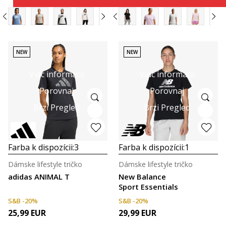
NEW
NEW
Viac informácií
Viac informácií
Porovnaj
Porovnaj
Brzi Pregled
Brzi Pregled
Farba k dispozícii:
3
Farba k dispozícii:
1
Dámske lifestyle tričko
Dámske lifestyle tričko
adidas ANIMAL T
New Balance
Sport Essentials
S&B -20%
S&B -20%
25,99
EUR
29,99
EUR