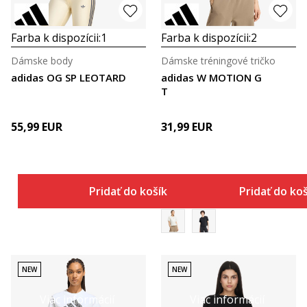
Farba k dispozícii:
1
Farba k dispozícii:
2
Dámske body
Dámske tréningové tričko
adidas OG SP LEOTARD
adidas W MOTION G
T
55,99
EUR
31,99
EUR
Pridať do košíka
Pridať do ko
NEW
NEW
Viac informácií
Viac informácií