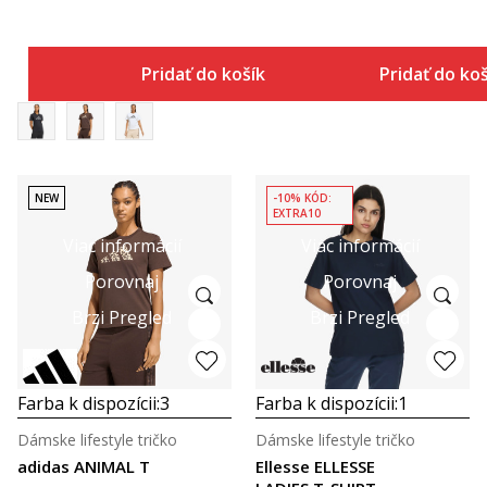
Pridať do košíka
Pridať do ko
NEW
-10% KÓD:
EXTRA10
Viac informácií
Viac informácií
Porovnaj
Porovnaj
Brzi Pregled
Brzi Pregled
Farba k dispozícii:
3
Farba k dispozícii:
1
Dámske lifestyle tričko
Dámske lifestyle tričko
adidas ANIMAL T
Ellesse ELLESSE