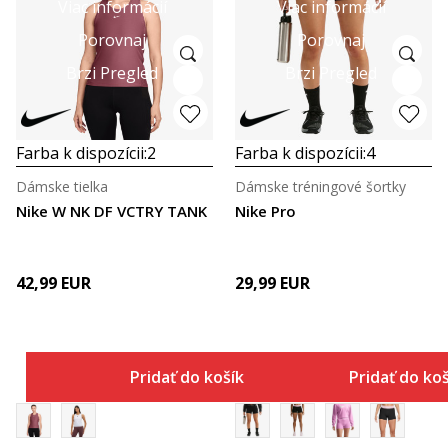
Viac informácií
Viac informácií
Porovnaj
Porovnaj
Brzi Pregled
Brzi Pregled
Farba k dispozícii:
2
Farba k dispozícii:
4
Dámske tielka
Dámske tréningové šortky
Nike W NK DF VCTRY TANK
Nike Pro
42,99
EUR
29,99
EUR
Pridať do košíka
Pridať do ko