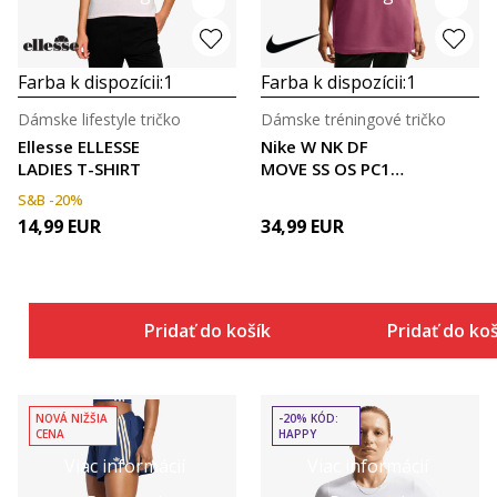
Farba k dispozícii:
1
Farba k dispozícii:
1
Dámske lifestyle tričko
Dámske tréningové tričko
Ellesse ELLESSE
Nike W NK DF
LADIES T-SHIRT
MOVE SS OS PC1
TEE
S&B -20%
14,99
EUR
34,99
EUR
Pridať do košíka
Pridať do ko
NOVÁ NIŽŠIA
-20% KÓD:
CENA
HAPPY
Viac informácií
Viac informácií