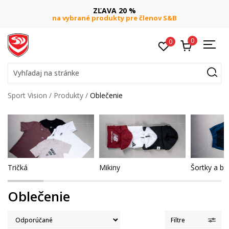
DOPRAVA ZADARMO
pri objednaní nad 80 €
(neplatí pre Click&Collect)
0
0
Vyhľadaj na stránke
Sport Vision
Produkty
Oblečenie
Tričká
Mikiny
Šortky a b
Oblečenie
Filtre