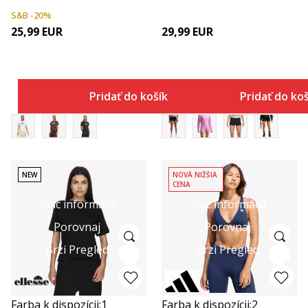
S&B -20%
25,99
EUR
29,99
EUR
Pridať do košíka
Pridať do ko
NEW
NOVÁ NIŽŠIA
CENA
Viac informácií
Viac informácií
Porovnaj
Porovnaj
Brzi Pregled
Brzi Pregled
Farba k dispozícii:
1
Farba k dispozícii:
2