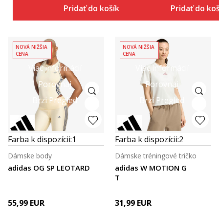
Pridať do košíka
Pridať do ko
NOVÁ NIŽŠIA
NOVÁ NIŽŠIA
CENA
CENA
Viac informácií
Viac informácií
Porovnaj
Porovnaj
Brzi Pregled
Brzi Pregled
Farba k dispozícii:
1
Farba k dispozícii:
2
Dámske body
Dámske tréningové tričko
adidas OG SP LEOTARD
adidas W MOTION G
T
55,99
EUR
31,99
EUR