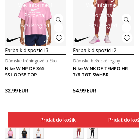
Viac informácií
Viac informácií
Porovnaj
Porovnaj
Brzi Pregled
Brzi Pregled
Farba k dispozícii:
3
Farba k dispozícii:
2
Dámske tréningové tričko
Dámske bežecké legíny
Nike W NP DF 365
Nike W NK DF TEMPO HR
SS LOOSE TOP
7/8 TGT SWHBR
32,99
EUR
54,99
EUR
Pridať do košíka
Pridať do ko