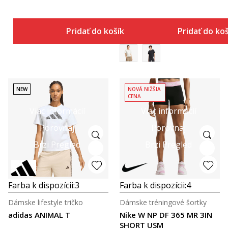
Pridať do košíka
Pridať do ko
NEW
NOVÁ NIŽŠIA
CENA
Viac informácií
Viac informácií
Porovnaj
Porovnaj
Brzi Pregled
Brzi Pregled
Farba k dispozícii:
3
Farba k dispozícii:
4
Dámske lifestyle tričko
Dámske tréningové šortky
adidas ANIMAL T
Nike W NP DF 365 MR 3IN
SHORT USM