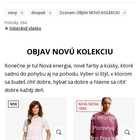
zeny
dospeli
Zoznam: OBJAV NOVÚ KOLEKCIU
Položky
264
Odstrániť všetko
OBJAV NOVÚ KOLEKCIU
Konečne je tu! Nová energia, nové farby a kúsky, ktoré
sadnú do pohybu aj na pohodu. Vyber si štýl, v ktorom
sa budeš cítiť dobre, hýbať sa dobre a hlavne sa cítiť
dobre každý deň.
NEW
NOVÁ NIŽŠIA
CENA
Viac informácií
Viac informácií
Porovnaj
Porovnaj
Brzi Pregled
Brzi Pregled