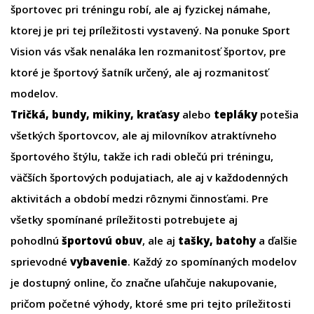
športovec pri tréningu robí, ale aj fyzickej námahe,
ktorej je pri tej príležitosti vystavený. Na ponuke Sport
Vision vás však nenaláka len rozmanitosť športov, pre
ktoré je športový šatník určený, ale aj rozmanitosť
modelov.
Tričká
,
bundy
,
mikiny
,
kraťasy
alebo
tepláky
potešia
všetkých športovcov, ale aj milovníkov atraktívneho
športového štýlu, takže ich radi oblečú pri tréningu,
väčších športových podujatiach, ale aj v každodenných
aktivitách a období medzi rôznymi činnosťami. Pre
všetky spomínané príležitosti potrebujete aj
pohodlnú
športovú obuv
, ale aj
tašky
,
batohy
a ďalšie
sprievodné
vybavenie
. Každý zo spomínaných modelov
je dostupný online, čo značne uľahčuje nakupovanie,
pričom početné výhody, ktoré sme pri tejto príležitosti