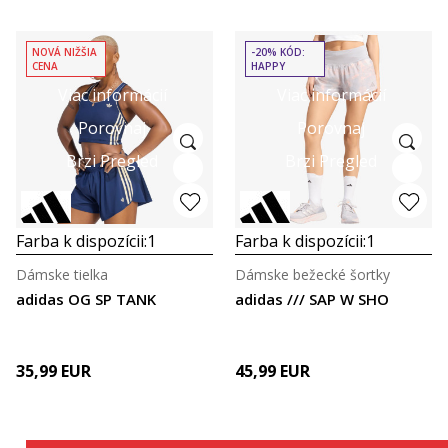
NOVÁ NIŽŠIA
-20% KÓD:
CENA
HAPPY
Viac informácií
Viac informácií
Porovnaj
Porovnaj
Brzi Pregled
Brzi Pregled
Farba k dispozícii:
1
Farba k dispozícii:
1
Dámske tielka
Dámske bežecké šortky
adidas OG SP TANK
adidas /// SAP W SHO
35,99
EUR
45,99
EUR