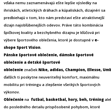
vďaka nemu zaznamenávajú ešte lepšie výsledky na
ihriskách, atletických dráhach a kúpaliskách, dizajnéri sa
predbiehajú v tom, kto nám predstaví ešte atraktívnejší
dizajn najobľúbenejších odevov. Práve táto kombinácia
špičkovej kvality a bezchybného dizajnu je kľúčová pri
výbere športového oblečenia, ktoré je dostupné v
e-
shope
Sport Vision
.
Pánske športové oblečenie
,
dámske športové
oblečenie
a
detské športové
oblečenie
značiek
Nike
,
adidas
,
Champion
,
Ellesse
,
Umb
ďalších ti poskytne neuveriteľný komfort, maximálnu
mobilitu pri tréningu a zlepšenie všetkých športových
výkonov.
Oblečenie
na
futbal
,
basketbal
,
hory
,
beh
,
tréning
ale
do posledného detailu prispôsobené pohybom, ktoré