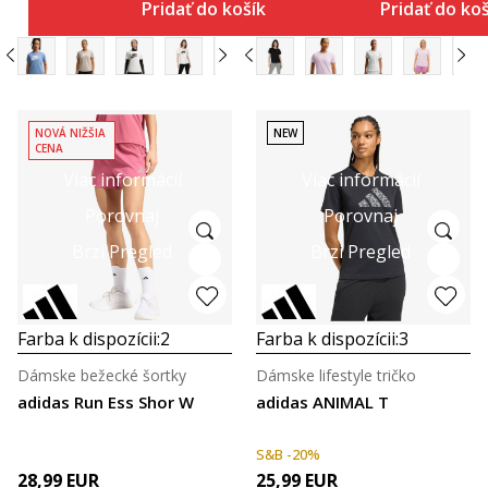
Pridať do košíka
Pridať do ko
NOVÁ NIŽŠIA
NEW
CENA
Viac informácií
Viac informácií
Porovnaj
Porovnaj
Brzi Pregled
Brzi Pregled
Farba k dispozícii:
2
Farba k dispozícii:
3
Dámske bežecké šortky
Dámske lifestyle tričko
adidas Run Ess Shor W
adidas ANIMAL T
S&B -20%
28,99
EUR
25,99
EUR