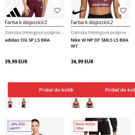
Farba k dispozícii:
2
Farba k dispozícii:
2
Dámska tréningová podprsenka
Dámska tréningová podprsenka
adidas OG SP LS BRA
Nike W NP DF SMLS LS BRA
WT
39,99
EUR
36,99
EUR
Pridať do košíka
Pridať do ko
-20% KÓD:
NOVÁ NIŽŠIA
HAPPY
CENA