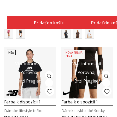
Pridať do košíka
Pridať do ko
NEW
NOVÁ NIŽŠIA
CENA
Viac informácií
Viac informácií
Porovnaj
Porovnaj
Brzi Pregled
Brzi Pregled
Farba k dispozícii:
1
Farba k dispozícii:
1
Dámske lifestyle tričko
Dámske cyklistické šortky
New Balance
Nike W NK DF ONE HR 8"