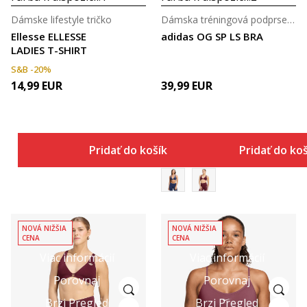
Dámske lifestyle tričko
Dámska tréningová podprsenka
Ellesse ELLESSE
adidas OG SP LS BRA
LADIES T-SHIRT
S&B -20%
14,99
EUR
39,99
EUR
Pridať do košíka
Pridať do ko
NOVÁ NIŽŠIA
NOVÁ NIŽŠIA
CENA
CENA
Viac informácií
Viac informácií
Porovnaj
Porovnaj
Brzi Pregled
Brzi Pregled