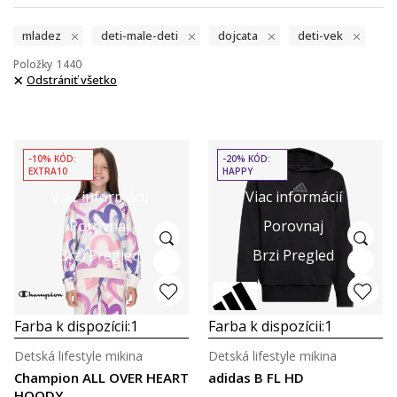
mladez
deti-male-deti
dojcata
deti-vek
Položky
1440
Odstrániť všetko
-10% KÓD:
-20% KÓD:
EXTRA10
HAPPY
Viac informácií
Viac informácií
Porovnaj
Porovnaj
Brzi Pregled
Brzi Pregled
Farba k dispozícii:
1
Farba k dispozícii:
1
Detská lifestyle mikina
Detská lifestyle mikina
Champion ALL OVER HEART
adidas B FL HD
HOODY