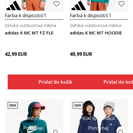
Farba k dispozícii:
1
Farba k dispozícii:
1
Detská outdoorová mikina
Detská outdoorová mikina
adidas K MC MT FZ FLE
adidas K MC MT HOODIE
42,99
EUR
49,99
EUR
Pridať do košíka
Pridať do ko
NEW
NEW
Viac informácií
Viac informácií
Porovnaj
Porovnaj