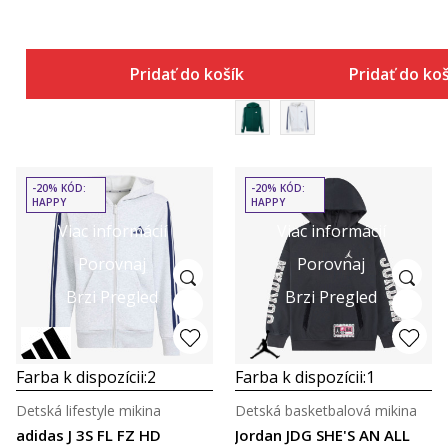
Pridať do košíka
Pridať do ko
-20% KÓD:
-20% KÓD:
HAPPY
HAPPY
Viac informácií
Viac informácií
Porovnaj
Porovnaj
Brzi Pregled
Brzi Pregled
Farba k dispozícii:
2
Farba k dispozícii:
1
Detská lifestyle mikina
Detská basketbalová mikina
adidas J 3S FL FZ HD
Jordan JDG SHE'S AN ALL