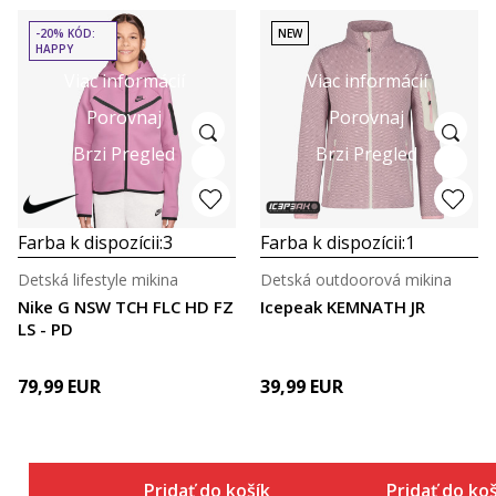
-20% KÓD:
NEW
HAPPY
Viac informácií
Viac informácií
Porovnaj
Porovnaj
Brzi Pregled
Brzi Pregled
Farba k dispozícii:
3
Farba k dispozícii:
1
Detská lifestyle mikina
Detská outdoorová mikina
Nike G NSW TCH FLC HD FZ
Icepeak KEMNATH JR
LS - PD
79,99
EUR
39,99
EUR
Pridať do košíka
Pridať do ko