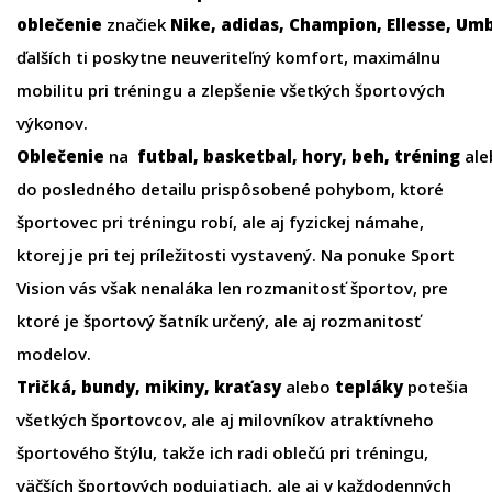
oblečenie
značiek
Nike
,
adidas
,
Champion
,
Ellesse
,
Umb
ďalších ti poskytne neuveriteľný komfort, maximálnu
mobilitu pri tréningu a zlepšenie všetkých športových
výkonov.
Oblečenie
na
futbal
,
basketbal
,
hory
,
beh
,
tréning
ale
do posledného detailu prispôsobené pohybom, ktoré
športovec pri tréningu robí, ale aj fyzickej námahe,
ktorej je pri tej príležitosti vystavený. Na ponuke Sport
Vision vás však nenaláka len rozmanitosť športov, pre
ktoré je športový šatník určený, ale aj rozmanitosť
modelov.
Tričká
,
bundy
,
mikiny
,
kraťasy
alebo
tepláky
potešia
všetkých športovcov, ale aj milovníkov atraktívneho
športového štýlu, takže ich radi oblečú pri tréningu,
väčších športových podujatiach, ale aj v každodenných