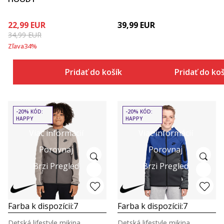
22,99
EUR
39,99
EUR
34,99
EUR
Zľava
34
%
Pridať do košíka
Pridať do ko
-20% KÓD:
-20% KÓD:
HAPPY
HAPPY
Viac informácií
Viac informácií
Porovnaj
Porovnaj
Brzi Pregled
Brzi Pregled
Farba k dispozícii:
7
Farba k dispozícii:
7
Detská lifestyle mikina
Detská lifestyle mikina