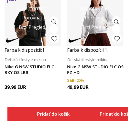
Viac informácií
Viac informácií
Porovnaj
Porovnaj
Brzi Pregled
Brzi Pregled
Farba k dispozícii:
1
Farba k dispozícii:
1
Detská lifestyle mikina
Detská lifestyle mikina
Nike G NSW STUDIO FLC
Nike G NSW STUDIO FLC OS
BXY OS LBR
FZ HD
S&B -20%
39,99
EUR
49,99
EUR
Pridať do košíka
Pridať do ko