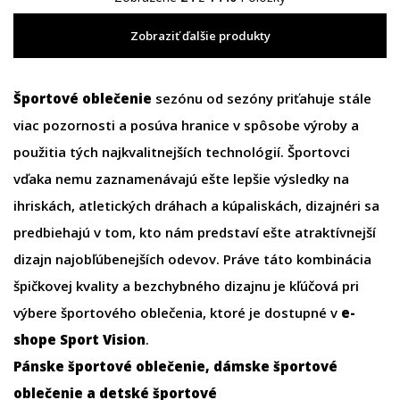
Zobraziť ďalšie produkty
Športové oblečenie
sezónu od sezóny priťahuje stále
viac pozornosti a posúva hranice v spôsobe výroby a
použitia tých najkvalitnejších technológií. Športovci
vďaka nemu zaznamenávajú ešte lepšie výsledky na
ihriskách, atletických dráhach a kúpaliskách, dizajnéri sa
predbiehajú v tom, kto nám predstaví ešte atraktívnejší
dizajn najobľúbenejších odevov. Práve táto kombinácia
špičkovej kvality a bezchybného dizajnu je kľúčová pri
výbere športového oblečenia, ktoré je dostupné v
e-
shope
Sport Vision
.
Pánske športové oblečenie
,
dámske športové
oblečenie
a
detské športové