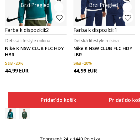
Brzi Pregled
Brzi Pregled
Farba k dispozícii:
2
Farba k dispozícii:
1
Detská lifestyle mikina
Detská lifestyle mikina
Nike K NSW CLUB FLC HDY
Nike K NSW CLUB FLC HDY
HBR
LBR
S&B -20%
S&B -20%
44,99
EUR
44,99
EUR
Pridať do košíka
Pridať do ko
Zobrazené
24
z
1440
Položky