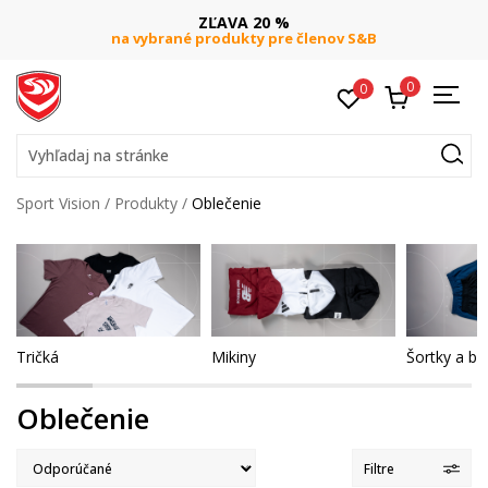
ZĽAVA 20 %
DOPRA
é produkty pre členov S&B
pri objednaní nad 8
0
0
Vyhľadaj na stránke
Sport Vision
Produkty
Oblečenie
Tričká
Mikiny
Šortky a b
Oblečenie
Filtre