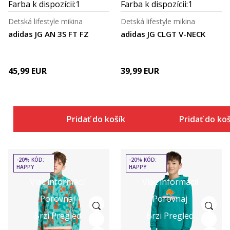
Farba k dispozícii:
1
Farba k dispozícii:
1
Detská lifestyle mikina
Detská lifestyle mikina
adidas JG AN 3S FT FZ
adidas JG CLGT V-NECK
45,99
EUR
39,99
EUR
Pridať do košíka
Pridať do ko
-20% KÓD:
-20% KÓD:
HAPPY
HAPPY
Viac informácií
Viac informácií
Porovnaj
Porovnaj
Brzi Pregled
Brzi Pregled