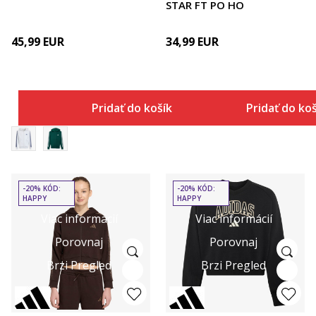
STAR FT PO HO
45,99
EUR
34,99
EUR
Pridať do košíka
Pridať do ko
-20% KÓD:
-20% KÓD:
HAPPY
HAPPY
Viac informácií
Viac informácií
Porovnaj
Porovnaj
Brzi Pregled
Brzi Pregled