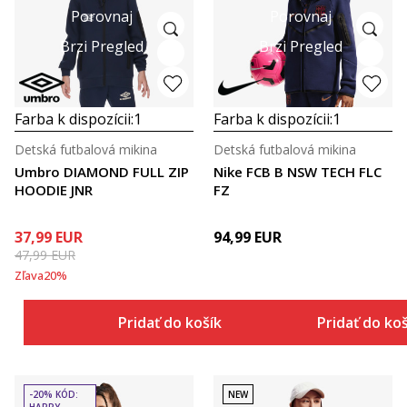
Porovnaj
Porovnaj
Brzi Pregled
Brzi Pregled
Farba k dispozícii:
1
Farba k dispozícii:
1
Detská futbalová mikina
Detská futbalová mikina
Umbro DIAMOND FULL ZIP
Nike FCB B NSW TECH FLC
HOODIE JNR
FZ
37,99
EUR
94,99
EUR
47,99
EUR
Zľava
20
%
Pridať do košíka
Pridať do ko
-20% KÓD:
NEW
HAPPY