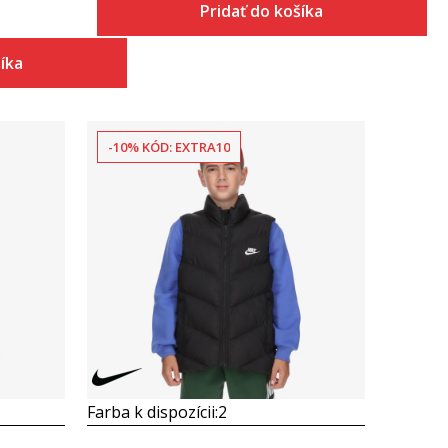
Pridať do košíka
šíka
-10% KÓD: EXTRA10
Porovnaj
Farba k dispozícii:
2