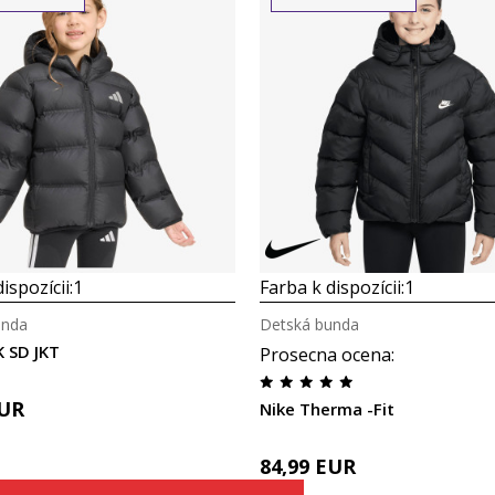
Porovnaj
Porovnaj
ispozícii:
1
Farba k dispozícii:
1
unda
Detská bunda
K SD JKT
Prosecna ocena
:
UR
Nike Therma -Fit
84,99
EUR