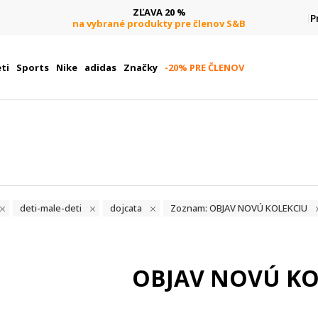
DOPRAVA ZADARMO
P
B
pri objednaní nad 80 €
(neplatí pre Click&Collect)
ti
Sports
Nike
adidas
Značky
-20% PRE ČLENOV
deti-male-deti
dojcata
Zoznam: OBJAV NOVÚ KOLEKCIU
OBJAV NOVÚ KO