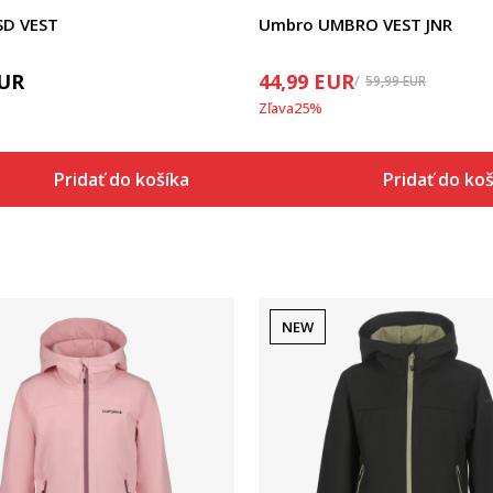
 SD VEST
Umbro UMBRO VEST JNR
UR
44,99
EUR
59,99
EUR
Zľava
25
%
Pridať do košíka
Pridať do ko
NEW
Porovnaj
Porovnaj