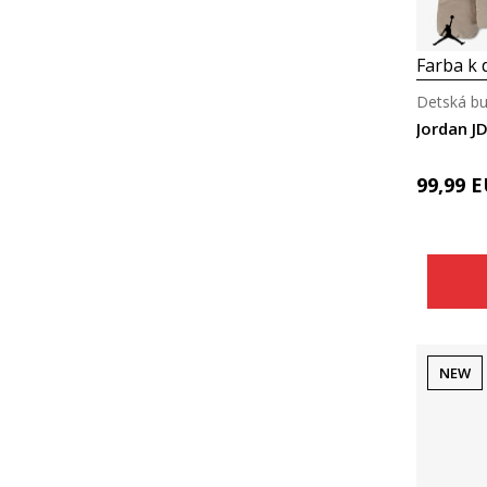
Farba k d
Detská b
Jordan J
99,99
E
NEW