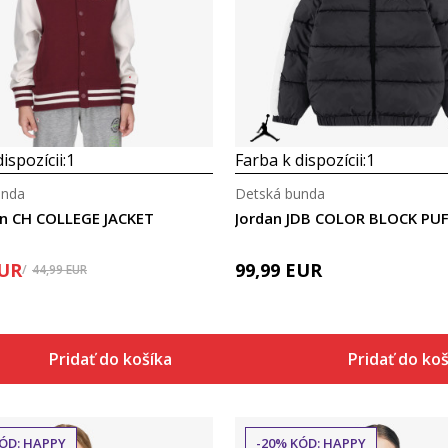
Porovnaj
Porovnaj
ispozícii:
1
Farba k dispozícii:
1
unda
Detská bunda
n CH COLLEGE JACKET
UR
99,99
EUR
44,99
EUR
Pridať do košíka
Pridať do ko
ÓD: HAPPY
-20% KÓD: HAPPY