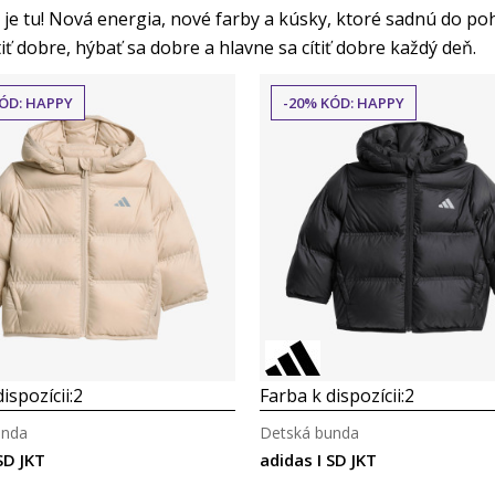
je tu! Nová energia, nové farby a kúsky, ktoré sadnú do poh
iť dobre, hýbať sa dobre a hlavne sa cítiť dobre každý deň.
ÓD: HAPPY
-20% KÓD: HAPPY
Porovnaj
Porovnaj
ispozícii:
2
Farba k dispozícii:
2
unda
Detská bunda
SD JKT
adidas I SD JKT