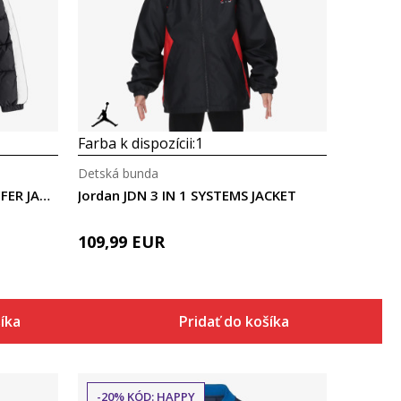
Porovnaj
Farba k dispozícii:
1
Detská bunda
Jordan JDB COLOR BLOCK PUFFER JACKET
Jordan JDN 3 IN 1 SYSTEMS JACKET
109,99
EUR
šíka
Pridať do košíka
-20% KÓD: HAPPY