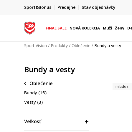
 %
ZĽAVA 20 %
Sport&Bonus
Predajne
Stav objednávky
o 9. 8.
na vybrané produkty pre členov S&
FINAL SALE
NOVÁ KOLEKCIA
Muži
Ženy
De
Sport Vision
Produkty
Oblečenie
Bundy a vesty
Bundy a vesty
Oblečenie
mladez
Bundy
(15)
Vesty
(3)
Veľkosť