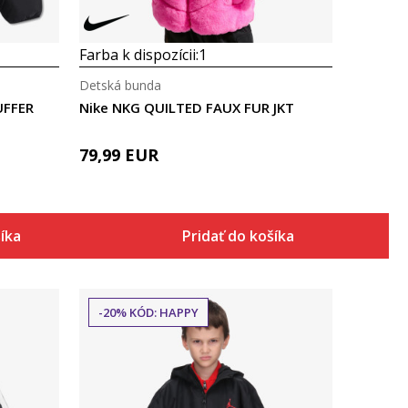
Farba k dispozícii:
1
Detská bunda
UFFER
Nike NKG QUILTED FAUX FUR JKT
79,99
EUR
šíka
Pridať do košíka
-20% KÓD: HAPPY