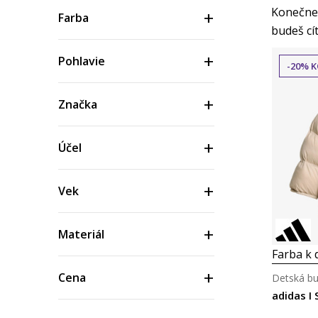
Konečne 
Farba
budeš cít
Pohlavie
-20% K
Značka
Účel
Vek
Materiál
Farba k d
Cena
Detská b
adidas I 