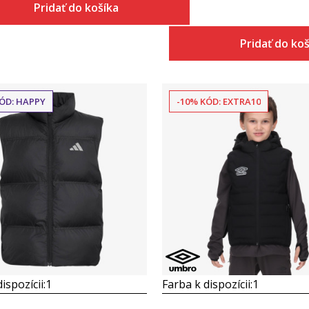
Pridať do košíka
Pridať do ko
ÓD: HAPPY
-10% KÓD: EXTRA10
Porovnaj
Porovnaj
ispozícii:
1
Farba k dispozícii:
1