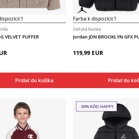
ispozícii:
1
Farba k dispozícii:
1
unda
Detská bunda
DG VELVET PUFFER
Jordan JDN BROOKLYN GFX P
UR
119,99
EUR
Pridať do košíka
Pridať do ko
-20% KÓD: HAPPY