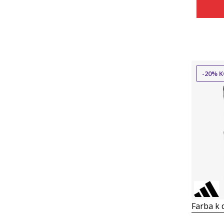
-20% K
Farba k d