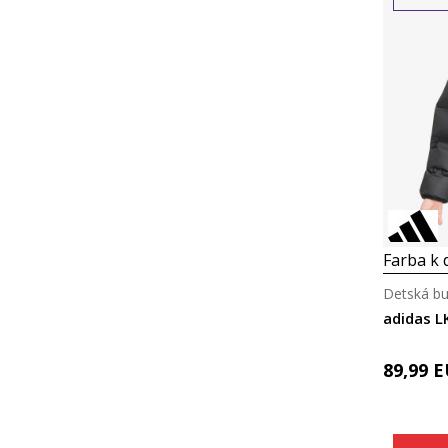
Farba k d
Detská b
adidas L
89,99
E