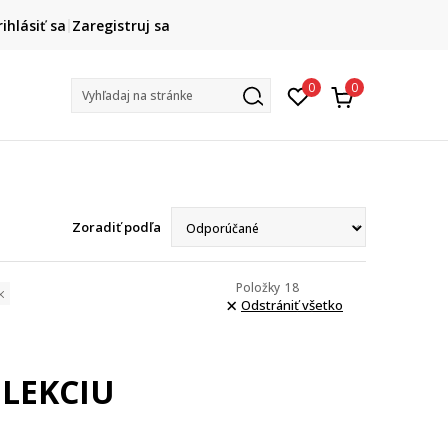
HAPPY HOURS -20 %
rihlásiť sa
Zaregistruj sa
Na vybrané nezľavnené kúsky. Len do 9. 8.
0
0
Vyhľadaj na stránke
Zoradiť podľa
Položky
18
Odstrániť všetko
LEKCIU