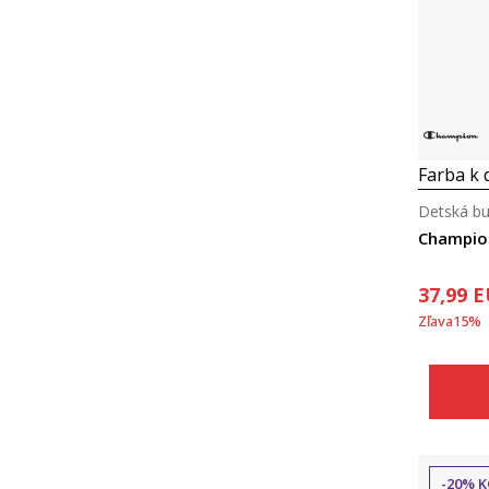
Farba k d
Detská b
Champio
37,99
E
Zľava
15
%
-20% K