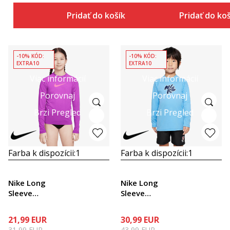
Pridať do košíka
Pridať do ko
-10% KÓD:
-10% KÓD:
EXTRA10
EXTRA10
Viac informácií
Viac informácií
Porovnaj
Porovnaj
Brzi Pregled
Brzi Pregled
Farba k dispozícii:
1
Farba k dispozícii:
1
Nike Long
Nike Long
Sleeve
Sleeve
Hydroguard
Hydroguard
21,99
EUR
30,99
EUR
31,99
EUR
43,99
EUR