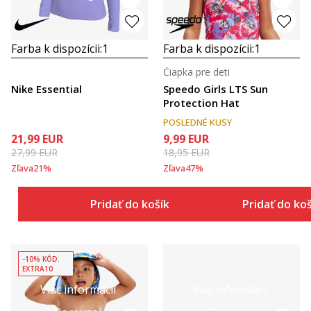
Farba k dispozícii:
1
Farba k dispozícii:
1
Čiapka pre deti
Nike Essential
Speedo Girls LTS Sun
Protection Hat
POSLEDNÉ KUSY
21,99
EUR
9,99
EUR
27,99
EUR
18,95
EUR
Zľava
21
%
Zľava
47
%
Pridať do košíka
Pridať do ko
-10% KÓD:
EXTRA10
Viac informácií
Viac informácií