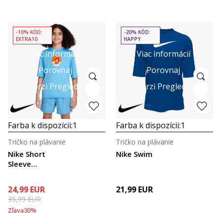
-10% KÓD:
-20% KÓD:
EXTRA10
HAPPY
Viac informácií
Viac informácií
Porovnaj
Porovnaj
Brzi Pregled
Brzi Pregled
Farba k dispozícii:
1
Farba k dispozícii:
1
Tričko na plávanie
Tričko na plávanie
Nike Short
Nike Swim
Sleeve
Hydroguard
24,99
EUR
21,99
EUR
35,99
EUR
Zľava
30
%