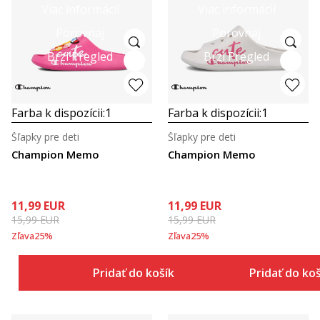
Viac informácií
Viac informácií
Porovnaj
Porovnaj
Brzi Pregled
Brzi Pregled
Farba k dispozícii:
1
Farba k dispozícii:
1
Šľapky pre deti
Šľapky pre deti
Champion Memo
Champion Memo
11,99
EUR
11,99
EUR
15,99
EUR
15,99
EUR
Zľava
25
%
Zľava
25
%
Pridať do košíka
Pridať do ko