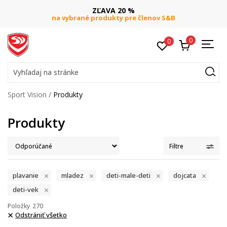
ZĽAVA 20 %
na vybrané produkty pre členov S&B
0
0
Vyhľadaj na stránke
Sport Vision
Produkty
Produkty
Filtre
plavanie
mladez
deti-male-deti
dojcata
deti-vek
Položky
270
Odstrániť všetko