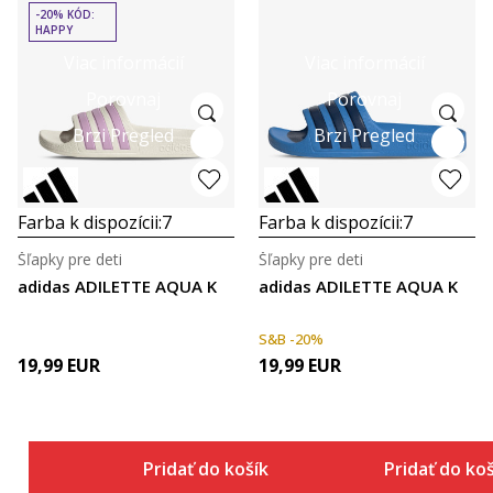
-20% KÓD:
HAPPY
Viac informácií
Viac informácií
Porovnaj
Porovnaj
Brzi Pregled
Brzi Pregled
Farba k dispozícii:
7
Farba k dispozícii:
7
Šľapky pre deti
Šľapky pre deti
adidas ADILETTE AQUA K
adidas ADILETTE AQUA K
S&B -20%
19,99
EUR
19,99
EUR
Pridať do košíka
Pridať do ko