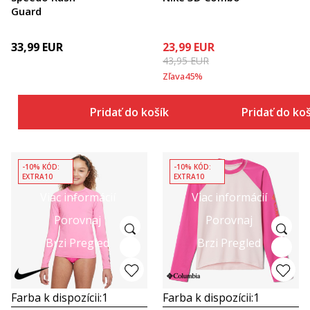
Guard
33,99
EUR
23,99
EUR
43,95
EUR
Zľava
45
%
Pridať do košíka
Pridať do ko
-10% KÓD:
-10% KÓD:
EXTRA10
EXTRA10
Viac informácií
Viac informácií
Porovnaj
Porovnaj
Brzi Pregled
Brzi Pregled
Farba k dispozícii:
1
Farba k dispozícii:
1