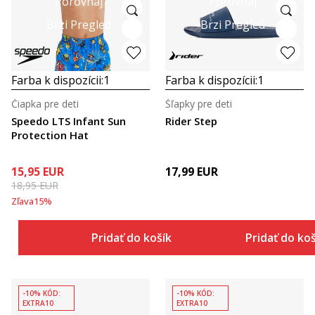
Porovnaj
Porovnaj
Brzi Pregled
Brzi Pregled
Farba k dispozícii:
1
Farba k dispozícii:
1
Čiapka pre deti
Šľapky pre deti
Speedo LTS Infant Sun
Rider Step
Protection Hat
15,95
EUR
17,99
EUR
18,95
EUR
Zľava
15
%
Pridať do košíka
Pridať do ko
-10% KÓD:
-10% KÓD:
EXTRA10
EXTRA10