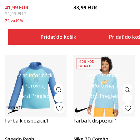
41,99
EUR
33,99
EUR
51,99
EUR
Zľava
19
%
Pridať do košíka
Pridať do ko
-10% KÓD:
EXTRA10
Viac informácií
Viac informácií
Porovnaj
Porovnaj
Brzi Pregled
Brzi Pregled
Farba k dispozícii:
1
Farba k dispozícii:
1
Speedo Rash
Nike 3D Combo