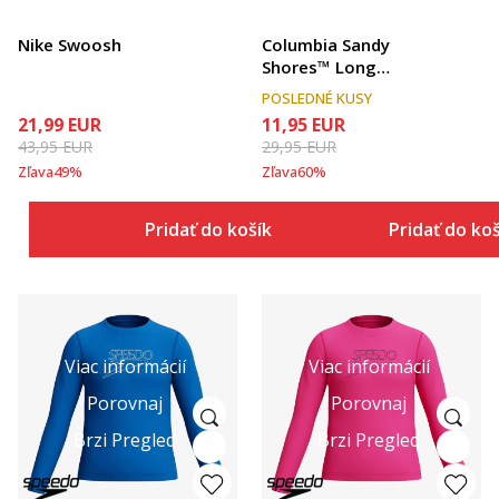
Nike Swoosh
Columbia Sandy
Shores™ Long
Sleeve Sunguard
POSLEDNÉ KUSY
21,99
EUR
11,95
EUR
43,95
EUR
29,95
EUR
Zľava
49
%
Zľava
60
%
Pridať do košíka
Pridať do ko
Viac informácií
Viac informácií
Porovnaj
Porovnaj
Brzi Pregled
Brzi Pregled