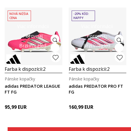
NOVÁ NIŽŠIA
-20% KÓD:
CENA
HAPPY
Viac informácií
Viac informácií
Porovnaj
Porovnaj
Brzi Pregled
Brzi Pregled
Farba k dispozícii:
2
Farba k dispozícii:
2
Pánske kopačky
Pánske kopačky
adidas PREDATOR LEAGUE
adidas PREDATOR PRO FT
FT FG
FG
95,99
EUR
160,99
EUR