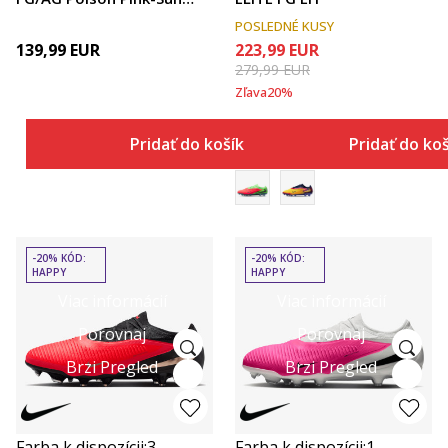
Strea
POSLEDNÉ KUSY
139,99
EUR
223,99
EUR
279,99
EUR
Zľava
20
%
Pridať do košíka
Pridať do ko
-20% KÓD:
-20% KÓD:
HAPPY
HAPPY
Viac informácií
Viac informácií
Porovnaj
Porovnaj
Brzi Pregled
Brzi Pregled
Farba k dispozícii:
3
Farba k dispozícii:
1