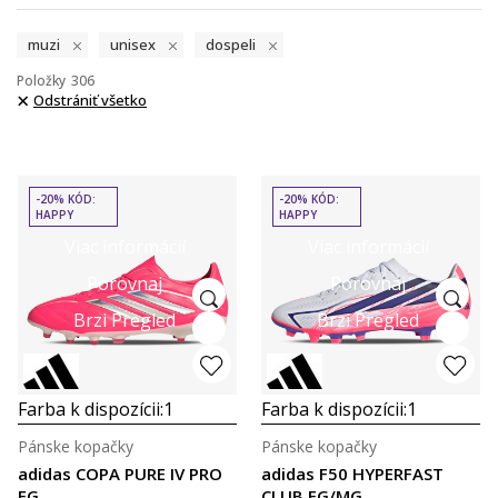
muzi
unisex
dospeli
Položky
306
Odstrániť všetko
-20% KÓD:
-20% KÓD:
HAPPY
HAPPY
Viac informácií
Viac informácií
Porovnaj
Porovnaj
Brzi Pregled
Brzi Pregled
Farba k dispozícii:
1
Farba k dispozícii:
1
Pánske kopačky
Pánske kopačky
adidas COPA PURE IV PRO
adidas F50 HYPERFAST
FG
CLUB FG/MG