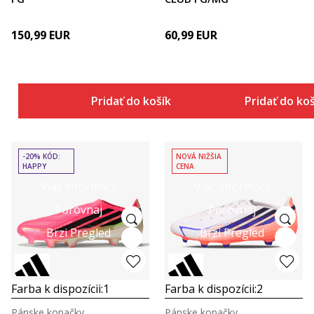
150,99
EUR
60,99
EUR
Pridať do košíka
Pridať do ko
-20% KÓD:
NOVÁ NIŽŠIA
HAPPY
CENA
Viac informácií
Viac informácií
Porovnaj
Porovnaj
Brzi Pregled
Brzi Pregled
Farba k dispozícii:
1
Farba k dispozícii:
2
Pánske kopačky
Pánske kopačky