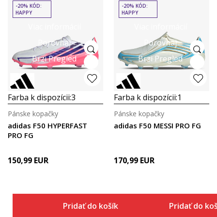
-20% KÓD:
-20% KÓD:
HAPPY
HAPPY
Viac informácií
Viac informácií
Porovnaj
Porovnaj
Brzi Pregled
Brzi Pregled
Farba k dispozícii:
3
Farba k dispozícii:
1
Pánske kopačky
Pánske kopačky
adidas F50 HYPERFAST
adidas F50 MESSI PRO FG
PRO FG
150,99
EUR
170,99
EUR
Pridať do košíka
Pridať do ko