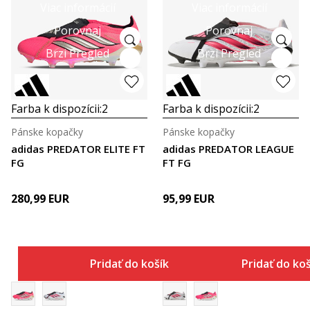
Viac informácií
Viac informácií
Porovnaj
Porovnaj
Brzi Pregled
Brzi Pregled
Farba k dispozícii:
2
Farba k dispozícii:
2
Pánske kopačky
Pánske kopačky
adidas PREDATOR ELITE FT
adidas PREDATOR LEAGUE
FG
FT FG
280,99
EUR
95,99
EUR
Pridať do košíka
Pridať do ko