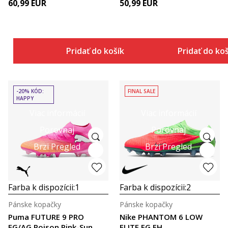
60,99
EUR
50,99
EUR
Pridať do košíka
Pridať do ko
-20% KÓD:
FINAL SALE
HAPPY
Viac informácií
Viac informácií
Porovnaj
Porovnaj
Brzi Pregled
Brzi Pregled
Farba k dispozícii:
1
Farba k dispozícii:
2
Pánske kopačky
Pánske kopačky
Puma FUTURE 9 PRO
Nike PHANTOM 6 LOW
FG/AG Poison Pink-Sun
ELITE FG EH