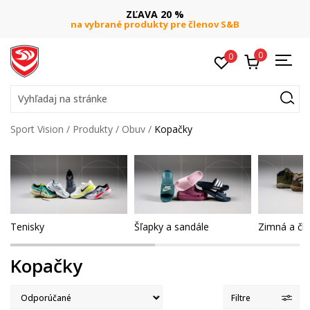
ZĽAVA 20 %
na vybrané produkty pre členov S&B
0
0
Vyhľadaj na stránke
Sport Vision
Produkty
Obuv
Kopačky
Tenisky
Šľapky a sandále
Zimná a čl
Kopačky
Filtre