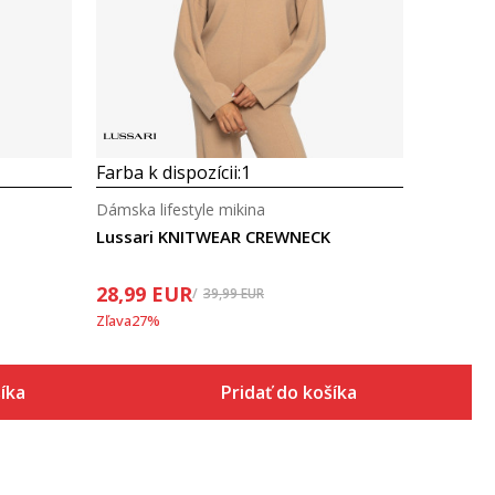
Porovnaj
Farba k dispozícii:
1
Dámska lifestyle mikina
Lussari KNITWEAR CREWNECK
28,99
EUR
39,99
EUR
Zľava
27
%
šíka
Pridať do košíka