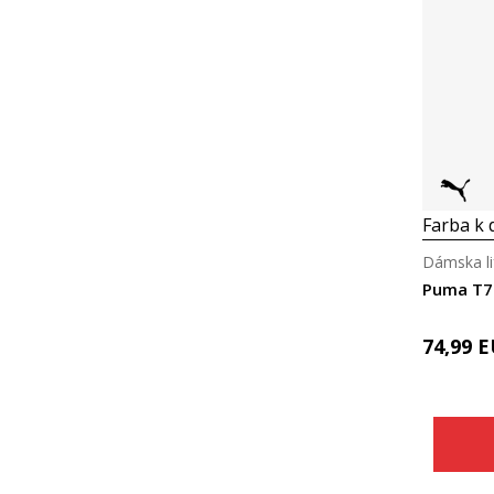
Farba k d
Dámska li
74,99
E