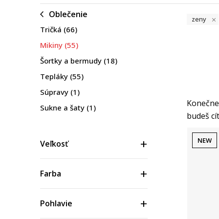
Oblečenie
zeny
Tričká
(66)
Mikiny
(55)
Šortky a bermudy
(18)
Tepláky
(55)
Súpravy
(1)
Konečne 
Sukne a šaty
(1)
budeš cít
Legíny
(25)
Nohavice
(4)
NEW
Veľkosť
Bundy a vesty
(24)
Podprsenky a topy
(17)
Farba
Tielka
(4)
Pohlavie