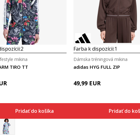
Porovnaj
Porovnaj
ispozícii:
2
Farba k dispozícii:
1
festyle mikina
Dámska tréningová mikina
FARM TIRO TT
adidas HYG FULL ZIP
UR
49,99
EUR
Pridať do košíka
Pridať do ko