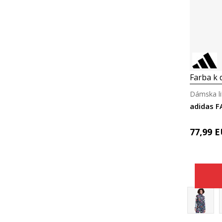
Farba k d
Dámska li
adidas 
77,99
E