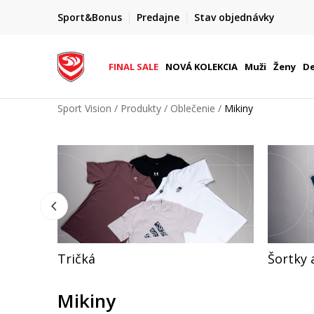
 %
ZĽAVA 20 %
Sport&Bonus
Predajne
Stav objednávky
o 9. 8.
na vybrané produkty pre členov S&
FINAL SALE
NOVÁ KOLEKCIA
Muži
Ženy
De
Sport Vision
Produkty
Oblečenie
Mikiny
Tričká
Šortky
Mikiny