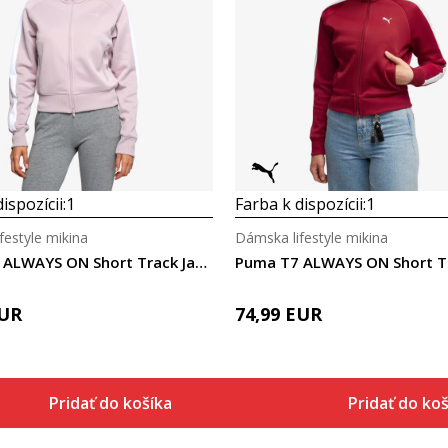
Porovnaj
Porovnaj
ispozícii:
1
Farba k dispozícii:
1
festyle mikina
Dámska lifestyle mikina
Puma T7 ALWAYS ON Short Track Jacket
UR
74,99
EUR
Pridať do košíka
Pridať do ko