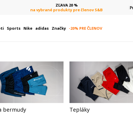
DOPRAVA ZADARMO
P
B
pri objednaní nad 80 €
(neplatí pre Click&Collect)
ti
Sports
Nike
adidas
Značky
-20% PRE ČLENOV
 a bermudy
Tepláky