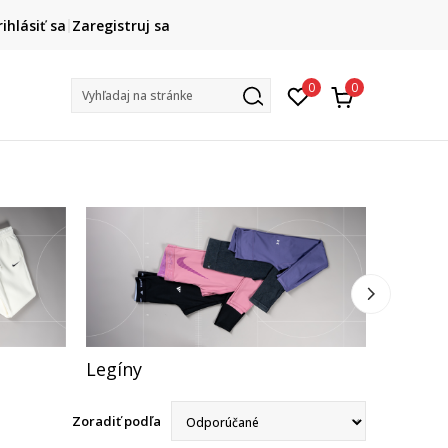
HAPPY HOURS -20 %
rihlásiť sa
Zaregistruj sa
Na vybrané nezľavnené kúsky. Len do 9. 8.
0
0
Vyhľadaj na stránke
Legíny
Bundy 
Zoradiť podľa