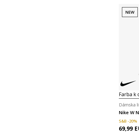
NEW
Farba k d
Dámska li
Nike W 
S&B -20%
69,99
E