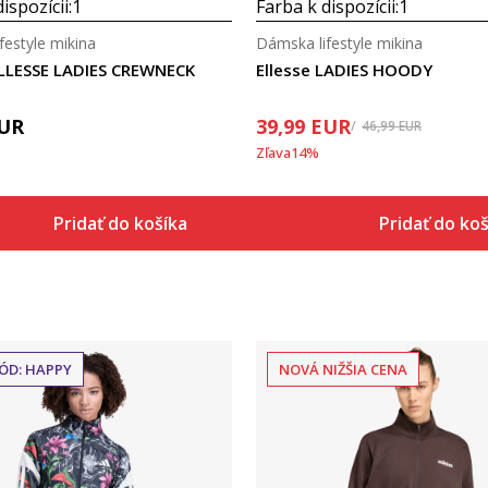
ispozícii:
1
Farba k dispozícii:
1
festyle mikina
Dámska lifestyle mikina
ELLESSE LADIES CREWNECK
Ellesse LADIES HOODY
UR
39,99
EUR
46,99
EUR
Zľava
14
%
Pridať do košíka
Pridať do ko
ÓD: HAPPY
NOVÁ NIŽŠIA CENA