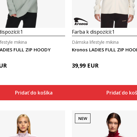
ispozícii:
1
Farba k dispozícii:
1
festyle mikina
Dámska lifestyle mikina
LADIES FULL ZIP HOODY
Kronos LADIES FULL ZIP HO
UR
39,99
EUR
Pridať do košíka
Pridať do ko
NEW