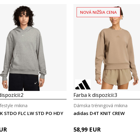
NOVÁ NIŽŠIA CENA
Porovnaj
Porovnaj
ispozícii:
2
Farba k dispozícii:
3
festyle mikina
Dámska tréningová mikina
NK STDO FLC LW STD PO HDY
adidas D4T KNIT CREW
UR
58,99
EUR