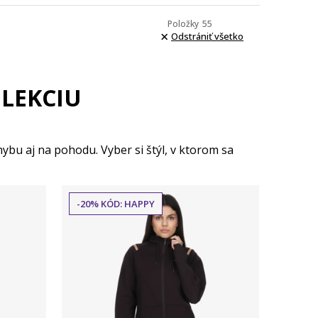
Položky
55
Odstrániť všetko
LEKCIU
ybu aj na pohodu. Vyber si štýl, v ktorom sa
-20% KÓD: HAPPY
Porovnaj