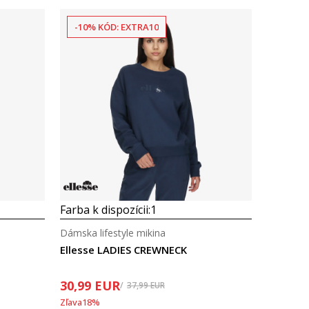
-10% KÓD: EXTRA10
Porovnaj
Farba k dispozícii:
1
Dámska lifestyle mikina
Ellesse LADIES CREWNECK
30,99
EUR
37,99
EUR
Zľava
18
%