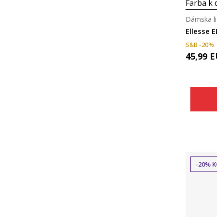
Farba k d
Dámska li
Ellesse 
S&B -20%
45,99
E
-20% K