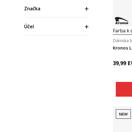
Značka
Účel
Farba k d
Dámska li
Vek
Kronos 
Materiál
39,99
E
Cena
NEW