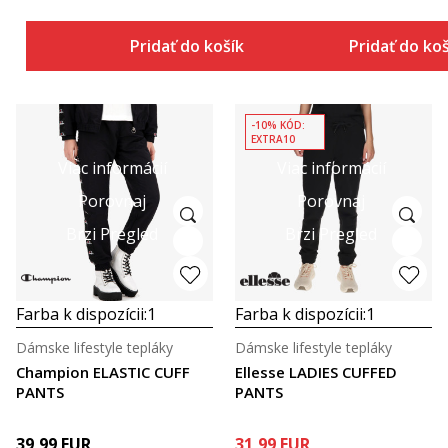
Pridať do košíka
Pridať do ko
-10% KÓD:
EXTRA10
Viac informácií
Viac informácií
Porovnaj
Porovnaj
Brzi Pregled
Brzi Pregled
Farba k dispozícii:
1
Farba k dispozícii:
1
Dámske lifestyle tepláky
Dámske lifestyle tepláky
Champion ELASTIC CUFF
Ellesse LADIES CUFFED
PANTS
PANTS
39,99
EUR
31,99
EUR