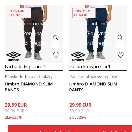
-10% KÓD:
-10% KÓD:
EXTRA10
EXTRA10
Viac informácií
Viac informácií
Porovnaj
Porovnaj
Brzi Pregled
Brzi Pregled
Farba k dispozícii:
1
Farba k dispozícii:
1
Pánske futbalové tepláky
Pánske futbalové tepláky
Umbro DIAMOND SLIM
Umbro DIAMOND SLIM
PANTS
PANTS
29,99
EUR
29,99
EUR
39,99
EUR
39,99
EUR
Zľava
25
%
Zľava
25
%