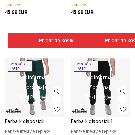
S&B -20%
S&B -20%
45,99
EUR
45,99
EUR
Pridať do košíka
Pridať do ko
-20% KÓD:
-20% KÓD:
HAPPY
HAPPY
Viac informácií
Viac informácií
Porovnaj
Porovnaj
Brzi Pregled
Brzi Pregled
Farba k dispozícii:
1
Farba k dispozícii:
1
Pánske lifestyle tepláky
Pánske lifestyle tepláky