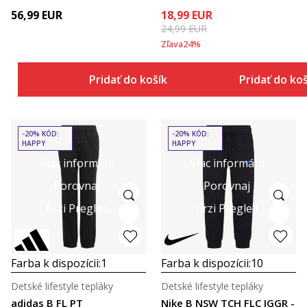
56,99
EUR
18,99
EUR
24,99
EUR
Zľava
24
%
Pridať do košíka
Pridať do ko
-20% KÓD:
-20% KÓD:
HAPPY
HAPPY
Viac informácií
Viac informácií
Porovnaj
Porovnaj
Brzi Pregled
Brzi Pregled
Farba k dispozícii:
1
Farba k dispozícii:
10
Detské lifestyle tepláky
Detské lifestyle tepláky
adidas B FL PT
Nike B NSW TCH FLC JGGR -