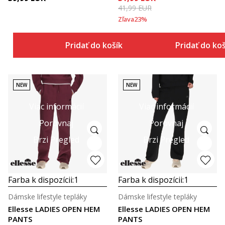
41,99
EUR
Zľava
23
%
Pridať do košíka
Pridať do ko
NEW
NEW
Viac informácií
Viac informácií
Porovnaj
Porovnaj
Brzi Pregled
Brzi Pregled
Farba k dispozícii:
1
Farba k dispozícii:
1
Dámske lifestyle tepláky
Dámske lifestyle tepláky
Ellesse LADIES OPEN HEM
Ellesse LADIES OPEN HEM
PANTS
PANTS