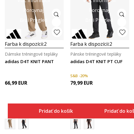
Viac informácií
Viac informácií
Porovnaj
Porovnaj
Brzi Pregled
Brzi Pregled
Farba k dispozícii:
2
Farba k dispozícii:
2
Dámske tréningové tepláky
Pánske tréningové tepláky
adidas D4T KNIT PANT
adidas D4T KNIT PT CUF
S&B -20%
66,99
EUR
79,99
EUR
Pridať do košíka
Pridať do ko