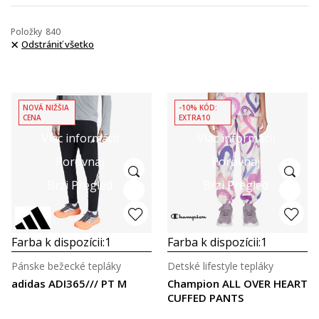
Položky
840
Odstrániť všetko
NOVÁ NIŽŠIA
-10% KÓD:
CENA
EXTRA10
Viac informácií
Viac informácií
Porovnaj
Porovnaj
Brzi Pregled
Brzi Pregled
Farba k dispozícii:
1
Farba k dispozícii:
1
Pánske bežecké tepláky
Detské lifestyle tepláky
adidas ADI365/// PT M
Champion ALL OVER HEART
CUFFED PANTS