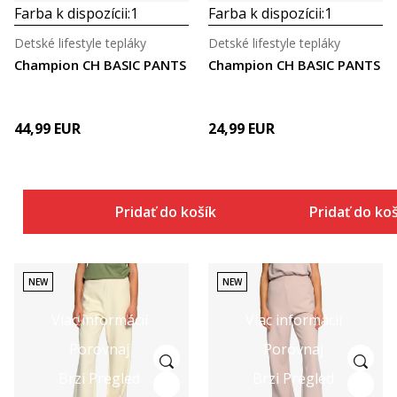
Farba k dispozícii:
1
Farba k dispozícii:
1
Detské lifestyle tepláky
Detské lifestyle tepláky
Champion CH BASIC PANTS
Champion CH BASIC PANTS
44,99
EUR
24,99
EUR
Pridať do košíka
Pridať do ko
NEW
NEW
Viac informácií
Viac informácií
Porovnaj
Porovnaj
Brzi Pregled
Brzi Pregled