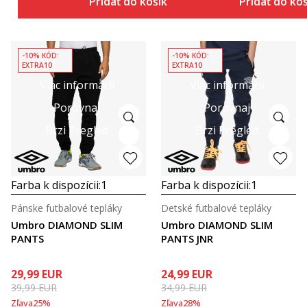
Pridať do košíka
Pridať do ko
-10% KÓD:
-10% KÓD:
EXTRA10
EXTRA10
Viac informácií
Viac informácií
Porovnaj
Porovnaj
Brzi Pregled
Brzi Pregled
Farba k dispozícii:
1
Farba k dispozícii:
1
Pánske futbalové tepláky
Detské futbalové tepláky
Umbro DIAMOND SLIM
Umbro DIAMOND SLIM
PANTS
PANTS JNR
29,99
EUR
24,99
EUR
39,99
EUR
34,99
EUR
Zľava
25
%
Zľava
28
%