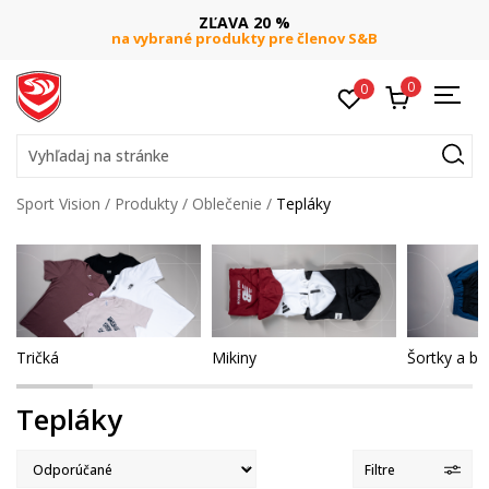
DOPRAVA ZADARMO
pri objednaní nad 80 €
(neplatí pre Click&Collect
0
0
Vyhľadaj na stránke
Sport Vision
Produkty
Oblečenie
Tepláky
Tričká
Mikiny
Šortky a b
Tepláky
Filtre