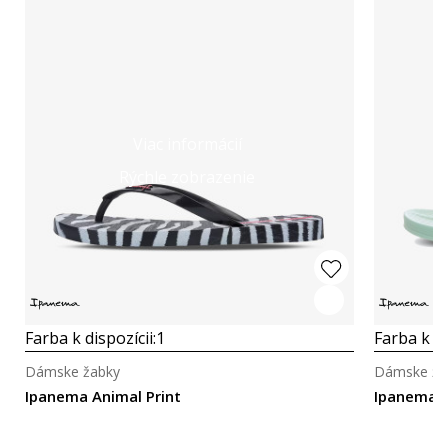
Viac informácií
Rýchle zobrazenie
Farba k dispozícii:
1
Farba k di
Dámske žabky
Dámske ža
Ipanema Animal Print
Ipanema 