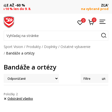
ZĽAVA 20 %
na vybrané produkty pre členov S&B
0
0
Vyhľadaj na stránke
Sport Vision
Produkty
Doplnky
Ostatné vybavenie
Bandáže a ortézy
Bandáže a ortézy
Filtre
Položky
2
Odstrániť všetko