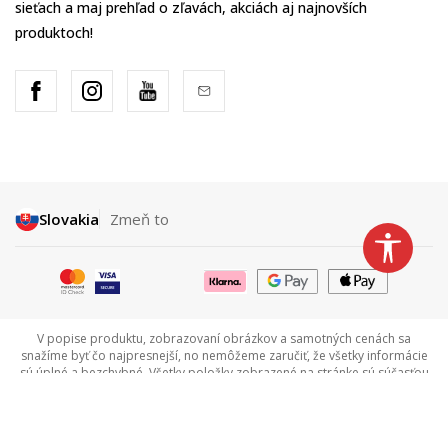
sieťach a maj prehľad o zľavách, akciách aj najnovších
produktoch!
Slovakia
Zmeň to
V popise produktu, zobrazovaní obrázkov a samotných cenách sa
snažíme byť čo najpresnejší, no nemôžeme zaručiť, že všetky informácie
sú úplné a bezchybné. Všetky položky zobrazené na stránke sú súčasťou
našej ponuky a neznamenajú, že sú vždy dostupné. Dostupnosť tovaru si
môžete overiť zavolaním na Call centrum na tel +421 948 909 111.
©2026
www.sportvision.sk
, Výroba
NB SOFT
. Všetky práva vyhradené.