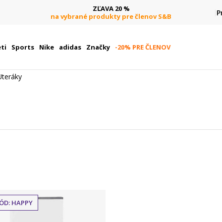
ZĽAVA 20 %
P
na vybrané produkty pre členov S&B
ti
Sports
Nike
adidas
Značky
-20% PRE ČLENOV
Uteráky
ÓD: HAPPY