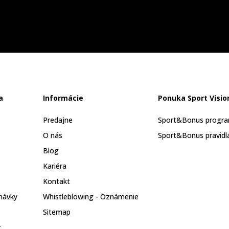
a
Informácie
Ponuka Sport Visio
Predajne
Sport&Bonus progr
O nás
Sport&Bonus pravidl
Blog
Kariéra
Kontakt
návky
Whistleblowing - Oznámenie
Sitemap
y