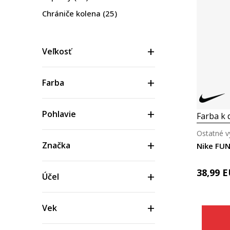
Chrániče kolena
(25)
Dekorácia
(23)
Bandáže a ortézy
(2)
Veľkosť
Farba
Pohlavie
Farba k d
Ostatné v
Značka
Nike FU
38,99
E
Účel
Vek