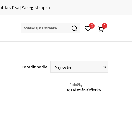
DOPRAVA ZADARMO
rihlásiť sa
Zaregistruj sa
pri objednaní nad 80 €
(neplatí pre Click&Collect)
Na vybr
0
0
Vyhľadaj na stránke
Zoradiť podľa
Položky
1
Odstrániť všetko