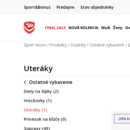
FINAL SALE AŽ -60 %
Sport&Bonus
Predajne
Stav objednávky
do 9. 8.
+ extra zľava 10 % len do 9. 8.
FINAL SALE
NOVÁ KOLEKCIA
Muži
Ženy
De
Sport Vision
Produkty
Doplnky
Ostatné vybavenie
Uteráky
Ostatné vybavenie
Diely na šípky
(2)
Vreckovky
(1)
Uteráky
(1)
Prívesok na kľúče
(9)
-20% K
Súpravy
(49)