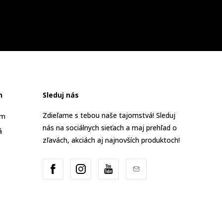
n
Sleduj nás
Zdieľame s tebou naše tajomstvá! Sleduj
am
nás na sociálnych sieťach a maj prehľad o
á
zľavách, akciách aj najnovších produktoch!