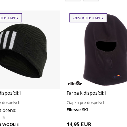
ÓD: HAPPY
-20% KÓD: HAPPY
Porovnaj
Porovnaj
ispozícii:
1
Farba k dispozícii:
1
e dospelých
Čiapka pre dospelých
Ellesse SKI
a ocena
:
14,95
EUR
3S WOOLIE