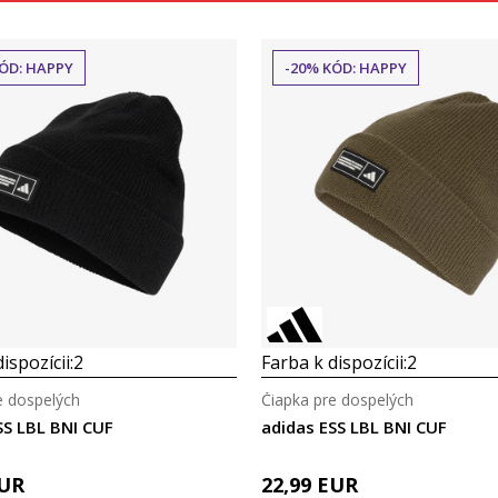
ÓD: HAPPY
-20% KÓD: HAPPY
Porovnaj
Porovnaj
ispozícii:
2
Farba k dispozícii:
2
e dospelých
Čiapka pre dospelých
SS LBL BNI CUF
adidas ESS LBL BNI CUF
UR
22,99
EUR