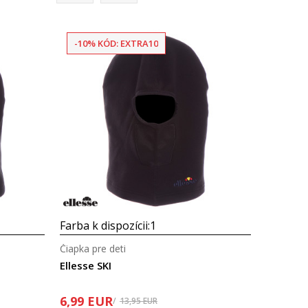
-10% KÓD: EXTRA10
Porovnaj
Farba k dispozícii:
1
Čiapka pre deti
Ellesse SKI
6,99
EUR
13,95
EUR