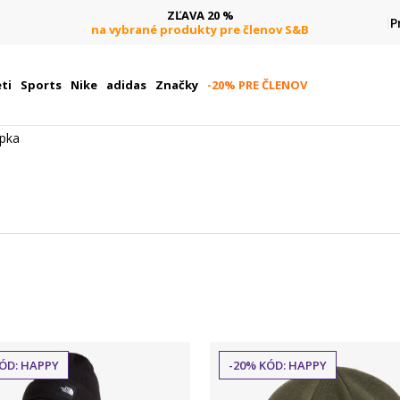
ZĽAVA 20 %
P
na vybrané produkty pre členov S&B
ti
Sports
Nike
adidas
Značky
-20% PRE ČLENOV
apka
ÓD: HAPPY
-20% KÓD: HAPPY