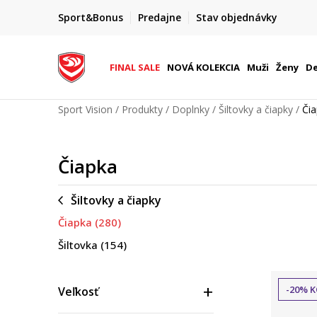
FINAL SALE AŽ -60 %
Sport&Bonus
Predajne
Stav objednávky
do 9. 8.
+ extra zľava 10 % len do 9. 8.
FINAL SALE
NOVÁ KOLEKCIA
Muži
Ženy
De
Sport Vision
Produkty
Doplnky
Šiltovky a čiapky
Či
Čiapka
Šiltovky a čiapky
Čiapka
(280)
Šiltovka
(154)
-20% K
Veľkosť