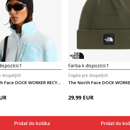
Porovnaj
Porovnaj
ispozícii:
1
Farba k dispozícii:
1
e dospelých
Čiapka pre dospelých
The North Face DOCK WORKER RECYCLED BEANIE
UR
29,99
EUR
Pridať do košíka
Pridať do ko