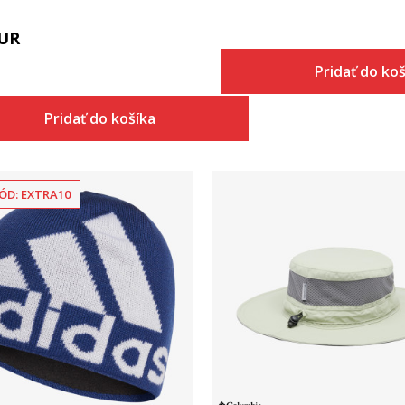
UR
Pridať do ko
Pridať do košíka
ÓD: EXTRA10
Porovnaj
Porovnaj