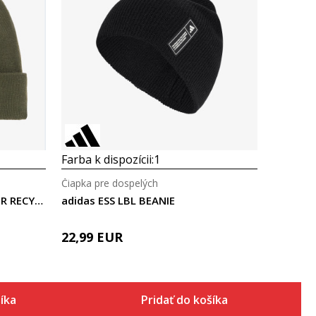
Porovnaj
Farba k dispozícii:
1
Čiapka pre dospelých
The North Face DOCK WORKER RECYCLED BEANIE
adidas ESS LBL BEANIE
22,99
EUR
šíka
Pridať do košíka