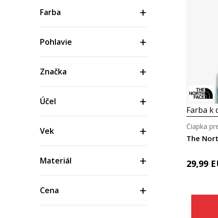
Farba
Pohlavie
Značka
Účel
Farba k d
Čiapka pr
Vek
Materiál
29,99
E
Cena