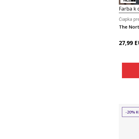
Farba k d
Čiapka pr
The Nort
27,99
E
-20% K