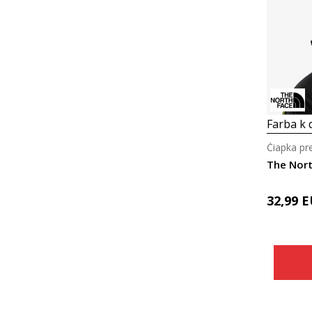
Farba k d
Čiapka pr
32,99
E