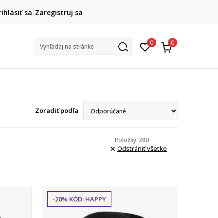
DOPRAVA ZADARMO
rihlásiť sa
Zaregistruj sa
pri objednaní nad 80 €
(neplatí pre Click&Collect)
Na vybr
0
0
Vyhľadaj na stránke
Zoradiť podľa
Položky
280
Odstrániť všetko
-20% KÓD: HAPPY