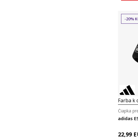
-20% K
Farba k d
Čiapka pr
adidas E
22,99
E