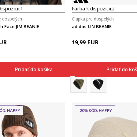
ispozícii:
1
Farba k dispozícii:
2
e dospelých
Čiapka pre dospelých
h Face JIM BEANIE
adidas LIN BEANIE
UR
19,99
EUR
Pridať do košíka
Pridať do ko
ÓD: HAPPY
-20% KÓD: HAPPY