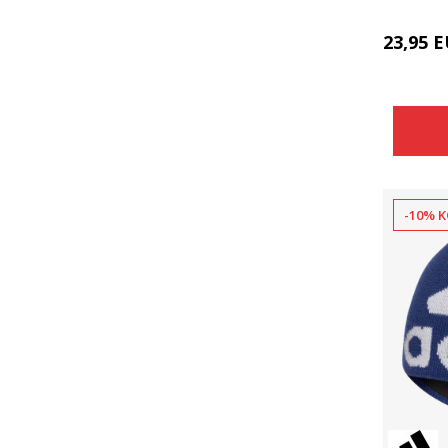
23,95
E
-10% K