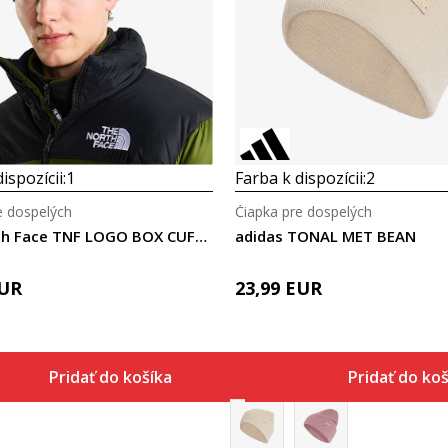
Porovnaj
Porovnaj
ispozícii:
1
Farba k dispozícii:
2
e dospelých
Čiapka pre dospelých
The North Face TNF LOGO BOX CUFFED BEANIE
adidas TONAL MET BEAN
UR
23,99
EUR
Pridať do košíka
Pridať do ko