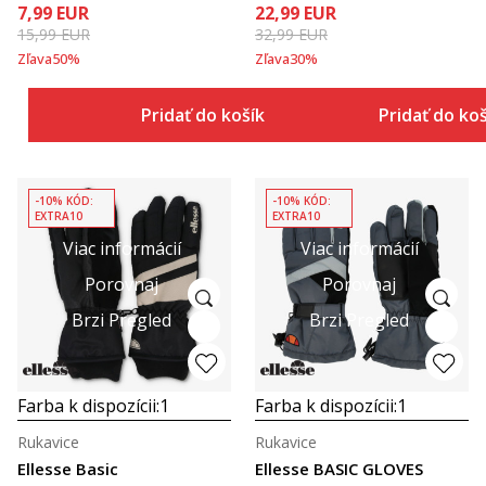
7,99
EUR
22,99
EUR
15,99
EUR
32,99
EUR
Zľava
50
%
Zľava
30
%
Pridať do košíka
Pridať do ko
-10% KÓD:
-10% KÓD:
EXTRA10
EXTRA10
Viac informácií
Viac informácií
Porovnaj
Porovnaj
Brzi Pregled
Brzi Pregled
Farba k dispozícii:
1
Farba k dispozícii:
1
Rukavice
Rukavice
Ellesse Basic
Ellesse BASIC GLOVES