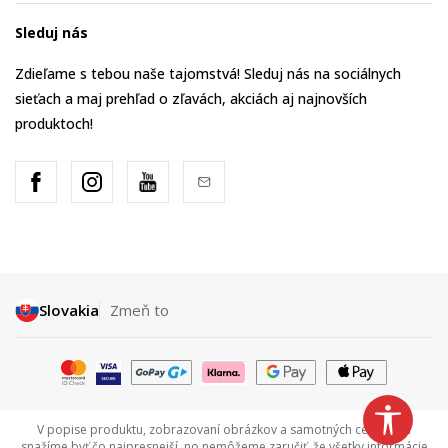
Sleduj nás
Zdieľame s tebou naše tajomstvá! Sleduj nás na sociálnych
sieťach a maj prehľad o zľavách, akciách aj najnovších
produktoch!
Slovakia
Zmeň to
V popise produktu, zobrazovaní obrázkov a samotných cenách sa
snažíme byť čo najpresnejší, no nemôžeme zaručiť, že všetky informácie