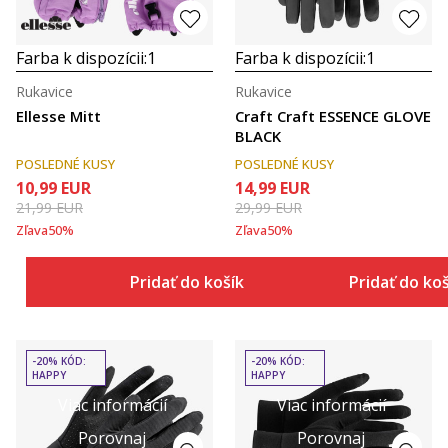
Farba k dispozícii:
1
Farba k dispozícii:
1
Rukavice
Rukavice
Ellesse Mitt
Craft Craft ESSENCE GLOVE
BLACK
POSLEDNÉ KUSY
POSLEDNÉ KUSY
10,99
EUR
14,99
EUR
21,99
EUR
29,99
EUR
Zľava
50
%
Zľava
50
%
Pridať do košíka
Pridať do ko
-20% KÓD:
-20% KÓD:
HAPPY
HAPPY
Viac informácií
Viac informácií
Porovnaj
Porovnaj