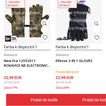
-10% KÓD:
-10% KÓD:
EXTRA10
EXTRA10
Viac informácií
Viac informácií
Porovnaj
Porovnaj
Brzi Pregled
Brzi Pregled
Farba k dispozícii:
1
Farba k dispozícii:
1
Rukavice
Rukavice
New Era 12552011
Ellesse 3 IN 1 GLOVES
ROKAVICE NE ELECTRONIC
TO
POSLEDNÉ KUSY
22,99
EUR
23,99
EUR
27,99
EUR
39,95
EUR
Zľava
17
%
Zľava
39
%
Pridať do košíka
Pridať do ko