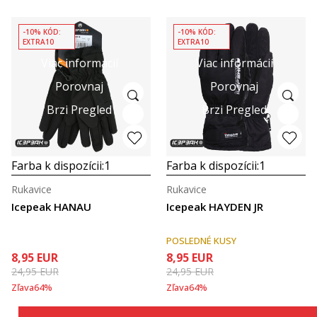
-10% KÓD:
-10% KÓD:
EXTRA10
EXTRA10
Viac informácií
Viac informácií
Porovnaj
Porovnaj
Brzi Pregled
Brzi Pregled
Farba k dispozícii:
1
Farba k dispozícii:
1
Rukavice
Rukavice
Icepeak HANAU
Icepeak HAYDEN JR
POSLEDNÉ KUSY
8,95
EUR
8,95
EUR
24,95
EUR
24,95
EUR
Zľava
64
%
Zľava
64
%