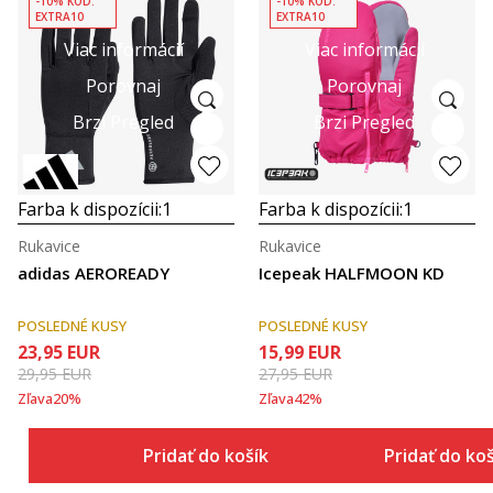
-10% KÓD:
-10% KÓD:
EXTRA10
EXTRA10
Viac informácií
Viac informácií
Porovnaj
Porovnaj
Brzi Pregled
Brzi Pregled
Farba k dispozícii:
1
Farba k dispozícii:
1
Rukavice
Rukavice
adidas AEROREADY
Icepeak HALFMOON KD
POSLEDNÉ KUSY
POSLEDNÉ KUSY
23,95
EUR
15,99
EUR
29,95
EUR
27,95
EUR
Zľava
20
%
Zľava
42
%
Pridať do košíka
Pridať do ko