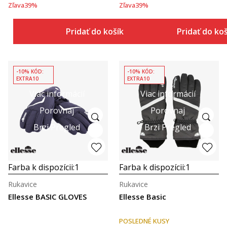
Zľava
39
%
Zľava
39
%
Pridať do košíka
Pridať do ko
-10% KÓD:
-10% KÓD:
EXTRA10
EXTRA10
Viac informácií
Viac informácií
Porovnaj
Porovnaj
Brzi Pregled
Brzi Pregled
Farba k dispozícii:
1
Farba k dispozícii:
1
Rukavice
Rukavice
Ellesse BASIC GLOVES
Ellesse Basic
POSLEDNÉ KUSY