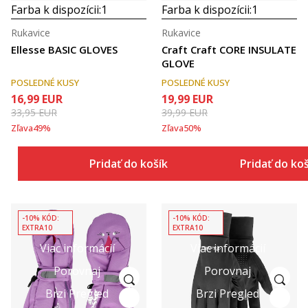
Farba k dispozícii:
1
Farba k dispozícii:
1
Rukavice
Rukavice
Ellesse BASIC GLOVES
Craft Craft CORE INSULATE
GLOVE
POSLEDNÉ KUSY
POSLEDNÉ KUSY
16,99
EUR
19,99
EUR
33,95
EUR
39,99
EUR
Zľava
49
%
Zľava
50
%
Pridať do košíka
Pridať do ko
-10% KÓD:
-10% KÓD:
EXTRA10
EXTRA10
Viac informácií
Viac informácií
Porovnaj
Porovnaj
Brzi Pregled
Brzi Pregled