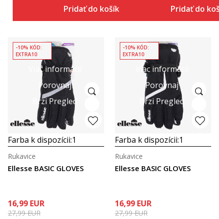
Pridať do košíka
Pridať do ko
-10% KÓD:
-10% KÓD:
EXTRA10
EXTRA10
Viac informácií
Viac informácií
Porovnaj
Porovnaj
Brzi Pregled
Brzi Pregled
Farba k dispozícii:
1
Farba k dispozícii:
1
Rukavice
Rukavice
Ellesse BASIC GLOVES
Ellesse BASIC GLOVES
16,99
EUR
16,99
EUR
27,99
EUR
27,99
EUR