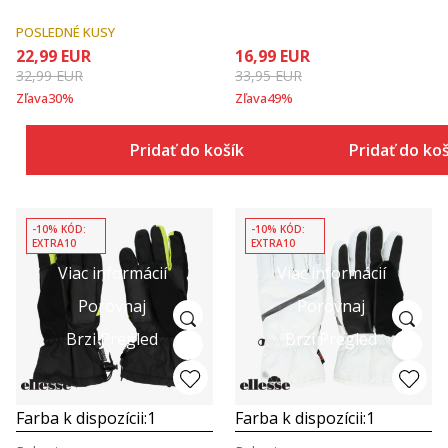
POSLEDNÉ KUSY
22,99
EUR
16,99
EUR
32,99
EUR
33,95
EUR
Zľava
30
%
Zľava
49
%
Pridať do košíka
Pridať do ko
-10% KÓD:
-10% KÓD:
EXTRA10
EXTRA10
Viac informácií
Viac informácií
Porovnaj
Porovnaj
Brzi Pregled
Brzi Pregled
Farba k dispozícii:
1
Farba k dispozícii:
1