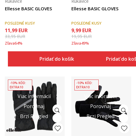
Rukavice
Rukavice
Ellesse BASIC GLOVES
Ellesse BASIC GLOVES
POSLEDNÉ KUSY
POSLEDNÉ KUSY
11,99
EUR
9,99
EUR
33,95
EUR
19,95
EUR
Zľava
64
%
Zľava
49
%
Pridať do košíka
Pridať do ko
-10% KÓD:
-10% KÓD:
EXTRA10
EXTRA10
Viac informácií
Viac informácií
Porovnaj
Porovnaj
Brzi Pregled
Brzi Pregled