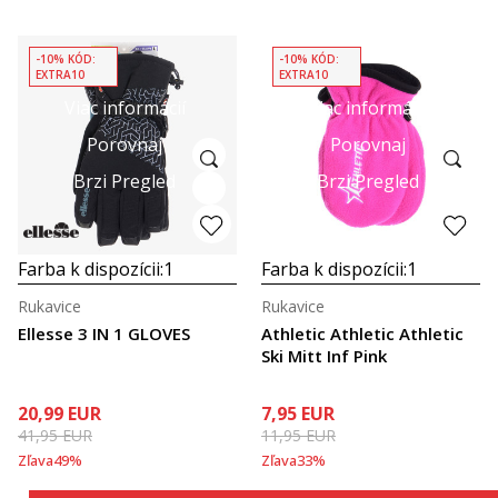
-10% KÓD:
-10% KÓD:
EXTRA10
EXTRA10
Viac informácií
Viac informácií
Porovnaj
Porovnaj
Brzi Pregled
Brzi Pregled
Farba k dispozícii:
1
Farba k dispozícii:
1
Rukavice
Rukavice
Ellesse 3 IN 1 GLOVES
Athletic Athletic Athletic
Ski Mitt Inf Pink
20,99
EUR
7,95
EUR
41,95
EUR
11,95
EUR
Zľava
49
%
Zľava
33
%