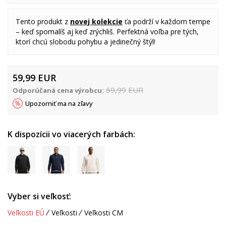
Tento produkt z
novej kolekcie
ťa podrží v každom tempe
– keď spomalíš aj keď zrýchliš. Perfektná voľba pre tých,
ktorí chcú slobodu pohybu a jedinečný štýl!
59,99
EUR
59,99
EUR
Odporúčaná cena výrobcu:
Upozorniť ma na zľavy
K dispozícii vo viacerých farbách:
Vyber si veľkosť:
Veľkosti EÚ
Veľkosti
Veľkosti CM