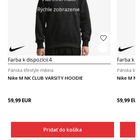
Rýchle zobrazenie
Farba k dispozícii:
4
Farba k di
Pánska lifestyle mikina
Pánska life
Nike M NK CLUB VARSITY HOODIE
Nike M N
59,99
EUR
59,99
EU
Pridať do košíka