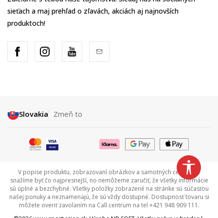
sieťach a maj prehľad o zľavách, akciách aj najnovších
produktoch!
Slovakia
Zmeň to
V popise produktu, zobrazovaní obrázkov a samotných cenách sa
snažíme byť čo najpresnejší, no nemôžeme zaručiť, že všetky informácie
sú úplné a bezchybné. Všetky položky zobrazené na stránke sú súčasťou
našej ponuky a neznamenajú, že sú vždy dostupné. Dostupnosť tovaru si
môžete overiť zavolaním na Call centrum na tel +421 948 909 111.