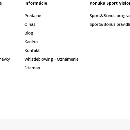
a
Informácie
Ponuka Sport Visio
Predajne
Sport&Bonus progr
O nás
Sport&Bonus pravidl
Blog
Kariéra
Kontakt
návky
Whistleblowing - Oznámenie
Sitemap
y