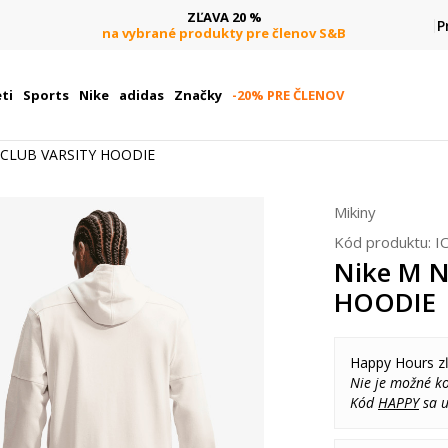
ZĽAVA 20 %
P
na vybrané produkty pre členov S&B
ti
Sports
Nike
adidas
Značky
-20% PRE ČLENOV
 CLUB VARSITY HOODIE
Mikiny
Kód produktu:
I
Nike M 
HOODIE
Happy Hours z
Nie je možné k
Kód
HAPPY
sa u