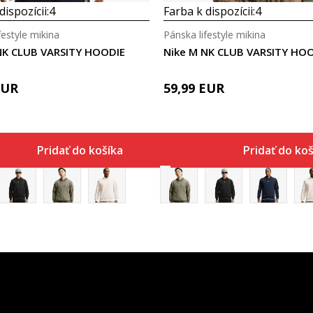
dispozícii:
4
Farba k dispozícii:
4
festyle mikina
Pánska lifestyle mikina
NK CLUB VARSITY HOODIE
Nike M NK CLUB VARSITY HO
EUR
59,99
EUR
Pridať do košíka
Pridať do koš