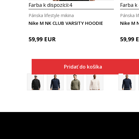
Farba k dispozícii:
4
Farba k 
Pánska lifestyle mikina
Pánska li
Nike M NK CLUB VARSITY HOODIE
Nike M 
59,99
EUR
59,99
Pridať do košíka