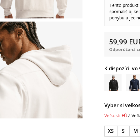
Tento produkt
spomalíš aj keď
pohybu a jedine
59,99
EU
Odporúčaná ce
K dispozícii vo
Vyber si veľkos
Veľkosti EÚ
Veľk
XS
S
M