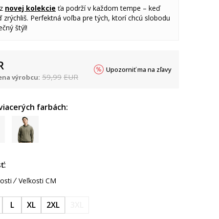
 z
novej kolekcie
ťa podrží v každom tempe – keď
 zrýchliš. Perfektná voľba pre tých, ktorí chcú slobodu
čný štýl!
R
Upozorniť ma na zľavy
59,99
EUR
na výrobcu:
 viacerých farbách:
ť:
osti
Veľkosti CM
L
XL
2XL
3XL