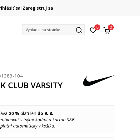
DOPRAVA ZADARMO
rihlásiť sa
Zaregistruj sa
pri objednaní nad 80 €
(neplatí pre Click&Collect)
Na vybr
0
0
Vyhľadaj na stránke
O1383-104
NK CLUB VARSITY
ľava
20 %
platí len
do 9. 8.
ombinovať s inými kódmi a kartou S&B.
platní automaticky v košíku.