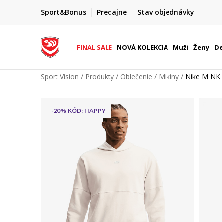
FINAL SALE AŽ -60 %
Sport&Bonus
Predajne
Stav objednávky
do 9. 8.
+ extra zľava 10 % len do 9. 8.
FINAL SALE
NOVÁ KOLEKCIA
Muži
Ženy
De
Sport Vision
Produkty
Oblečenie
Mikiny
Nike M NK
-20% KÓD: HAPPY