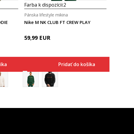
Farba k dispozícii:
2
Pánska lifestyle mikina
ODIE
Nike M NK CLUB FT CREW PLAY
59,99
EUR
íka
Pridať do košíka