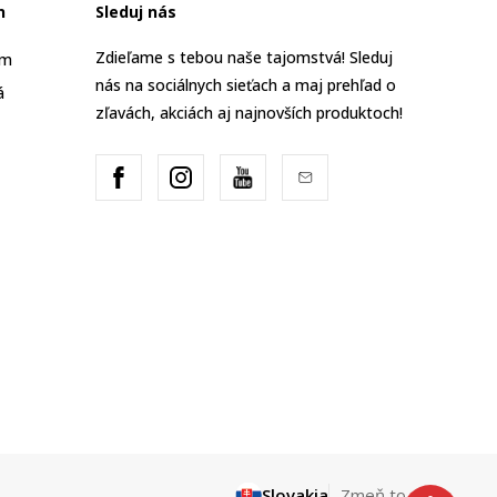
n
Sleduj nás
Zdieľame s tebou naše tajomstvá! Sleduj
am
nás na sociálnych sieťach a maj prehľad o
á
zľavách, akciách aj najnovších produktoch!
Slovakia
Zmeň to