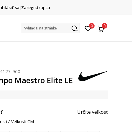
DOPRAVA ZADARMO
rihlásiť sa
Zaregistruj sa
pri objednaní nad 80 €
(neplatí pre Click&Collect)
Na vybr
0
0
Vyhľadaj na stránke
F4127-960
mpo Maestro Elite LE
ť:
Určite veľkosť
osti
Veľkosti CM