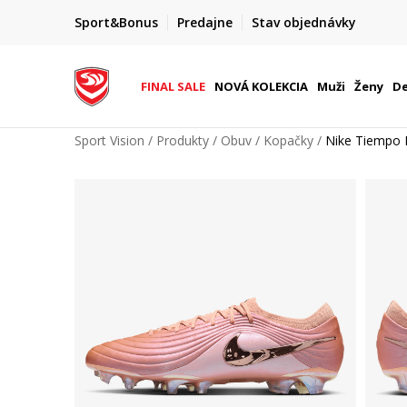
FINAL SALE AŽ -60 %
Sport&Bonus
Predajne
Stav objednávky
do 9. 8.
+ extra zľava 10 % len do 9. 8.
FINAL SALE
NOVÁ KOLEKCIA
Muži
Ženy
De
Sport Vision
Produkty
Obuv
Kopačky
Nike Tiempo M