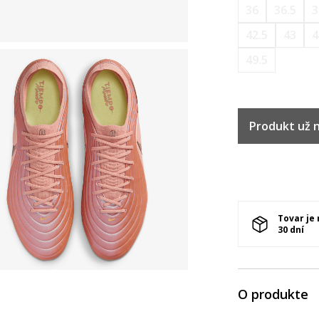
36
36.5
3
42.5
43
4
49.5
Produkt už ni
Tovar je
30 dní
O produkte