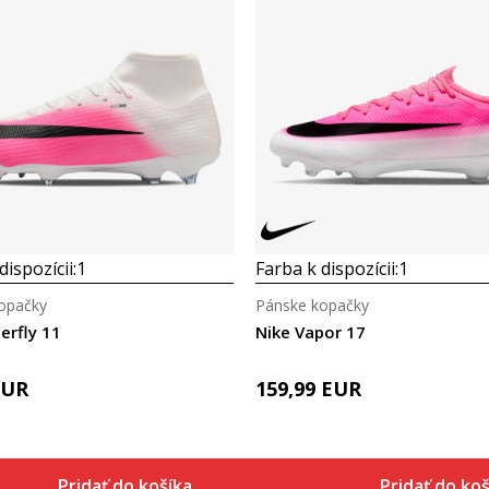
dispozícii:
1
Farba k dispozícii:
1
opačky
Pánske kopačky
erfly 11
Nike Vapor 17
EUR
159,99
EUR
Pridať do košíka
Pridať do koš