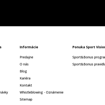
a
Informácie
Ponuka Sport Visio
Predajne
Sport&Bonus progr
O nás
Sport&Bonus pravidl
Blog
Kariéra
Kontakt
návky
Whistleblowing - Oznámenie
Sitemap