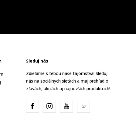
n
Sleduj nás
Zdieľame s tebou naše tajomstvá! Sleduj
am
nás na sociálnych sieťach a maj prehľad o
á
zľavách, akciách aj najnovších produktoch!