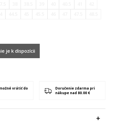
7.5
38
38.5
39
40
40.5
41
42
4
44.5
45
45.5
46
47
47.5
48.5
e je k dispozícii
 možné vrátiť do
Doručenie zdarma pri
nákupe nad 80.00 €