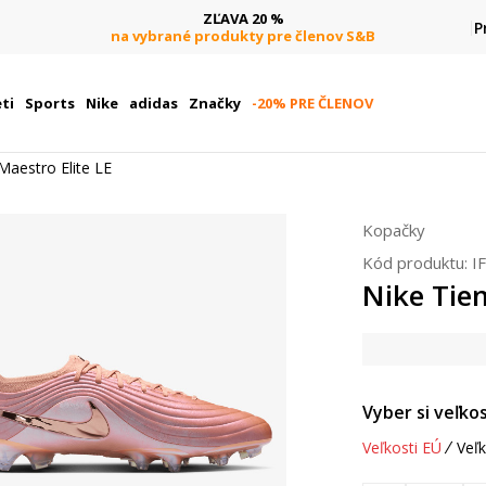
ZĽAVA 20 %
P
na vybrané produkty pre členov S&B
ti
Sports
Nike
adidas
Značky
-20% PRE ČLENOV
aestro Elite LE
Kopačky
Kód produktu:
I
Nike Tie
Vyber si veľkos
Veľkosti EÚ
Veľk