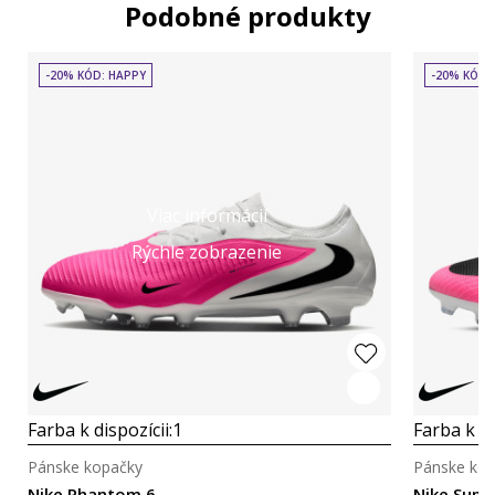
Podobné produkty
-20% KÓD: HAPPY
-20% KÓD:
Viac informácií
Rýchle zobrazenie
Farba k dispozícii:
1
Farba k di
Pánske kopačky
Pánske ko
Nike Phantom 6
Nike Super