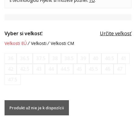
s technológiou Flyknit si môžete pozrieť
TU
.
Vyber si veľkosť:
Určite veľkosť
Veľkosti EÚ
Veľkosti
Veľkosti CM
36
36.5
37.5
38
38.5
39
40
40.5
41
42
42.5
43
44
44.5
45
45.5
46
47
47.5
Produkt už nie je k dispozícii