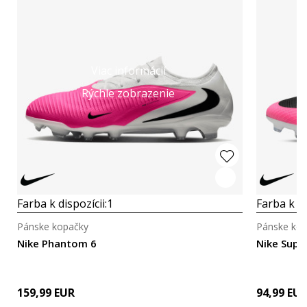
Viac informácií
Rýchle zobrazenie
Farba k dispozícii:
1
Farba k di
Pánske kopačky
Pánske ko
Nike Phantom 6
Nike Super
159,99
EUR
94,99
EU