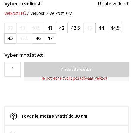
Vyber si veľkosť:
Určite veľkosť
Veľkosti EÚ
Veľkosti
Veľkosti CM
39
40
40.5
41
42
42.5
43
44
44.5
45
45.5
46
47
Vyber množstvo:
Pridať do košíka
Je potrebné zvoliť požadovanú veľkosť
Tovar je možné vrátiť do 30 dní