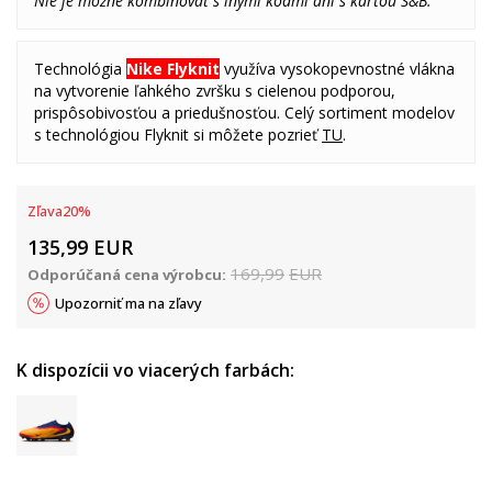
Nie je možné kombinovať s inými kódmi ani s kartou S&B.
Technológia
Nike Flyknit
využíva vysokopevnostné vlákna
na vytvorenie ľahkého zvršku s cielenou podporou,
prispôsobivosťou a priedušnosťou. Celý sortiment modelov
s technológiou Flyknit si môžete pozrieť
TU
.
Zľava
20
%
135,99
EUR
169,99
EUR
Odporúčaná cena výrobcu:
Upozorniť ma na zľavy
K dispozícii vo viacerých farbách: