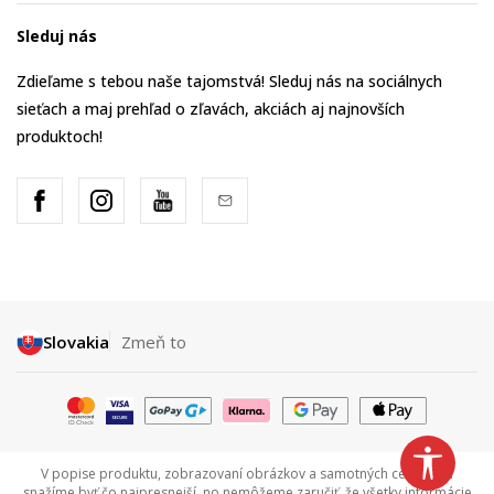
Sleduj nás
Zdieľame s tebou naše tajomstvá! Sleduj nás na sociálnych
sieťach a maj prehľad o zľavách, akciách aj najnovších
produktoch!
Slovakia
Zmeň to
V popise produktu, zobrazovaní obrázkov a samotných cenách sa
snažíme byť čo najpresnejší, no nemôžeme zaručiť, že všetky informácie