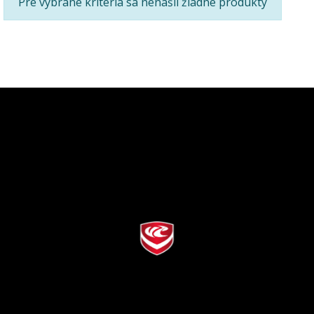
Pre vybrané kritériá sa nenašli žiadne produkty