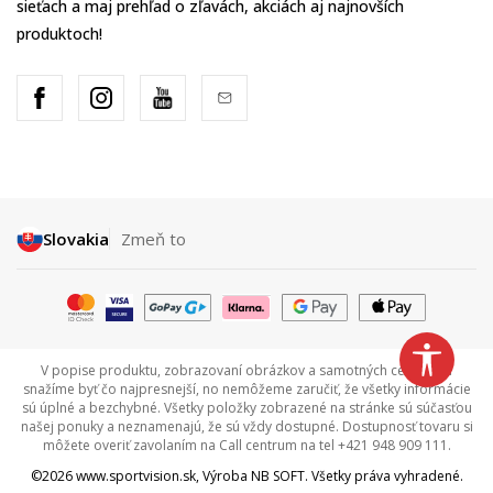
sieťach a maj prehľad o zľavách, akciách aj najnovších
produktoch!
Slovakia
Zmeň to
V popise produktu, zobrazovaní obrázkov a samotných cenách sa
snažíme byť čo najpresnejší, no nemôžeme zaručiť, že všetky informácie
sú úplné a bezchybné. Všetky položky zobrazené na stránke sú súčasťou
našej ponuky a neznamenajú, že sú vždy dostupné. Dostupnosť tovaru si
môžete overiť zavolaním na Call centrum na tel +421 948 909 111.
©2026
www.sportvision.sk
, Výroba
NB SOFT
. Všetky práva vyhradené.