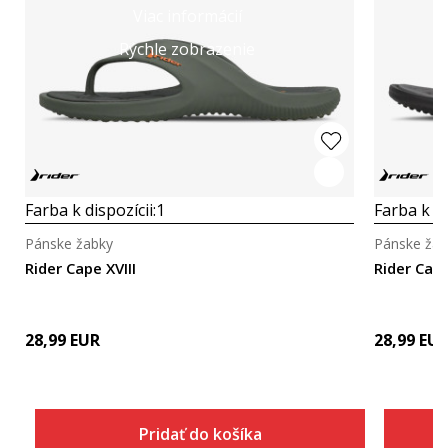
Viac informácií
Rýchle zobrazenie
Farba k dispozícii:
1
Farba k di
Pánske žabky
Pánske žab
Rider Cape XVIII
Rider Cape
28,99
EUR
28,99
EU
Pridať do košíka