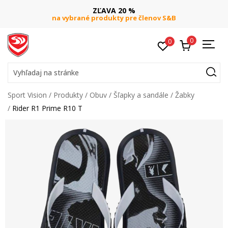
ZĽAVA 20 %
na vybrané produkty pre členov S&B
0
0
Vyhľadaj na stránke
Sport Vision
Produkty
Obuv
Šľapky a sandále
Žabky
Rider R1 Prime R10 T