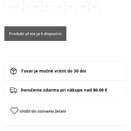
39-40
45-46
41
42
43
44
47
Produkt už nie je k dispozícii
Tovar je možné vrátiť do 30 dní
Doručenie zdarma pri nákupe nad 80.00 €
Uložiť do zoznamu želaní