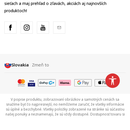
sieťach a maj prehľad o zľavách, akciách aj najnovších
produktoch!
Slovakia
Zmeň to
V popise produktu, zobrazovaní obrázkov a samotných cenách sa
snažíme byť čo najpresnejší, no nemôžeme zaručiť, že všetky informácie
sú úplné a bezchybné. Všetky položky zobrazené na stránke sú súčasťou
našej ponuky a neznamenajú, že sú vždy dostupné. Dostupnosť tovaru si
môžete overiť zavolaním na Call centrum na tel +421 948 909 111.
©2026
www.sportvision.sk
, Výroba
NB SOFT
. Všetky práva vyhradené.