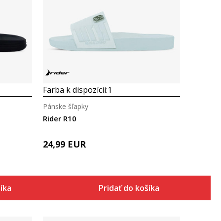
Porovnaj
Farba k dispozícii:
1
Pánske šľapky
Rider R10
24,99
EUR
šíka
Pridať do košíka