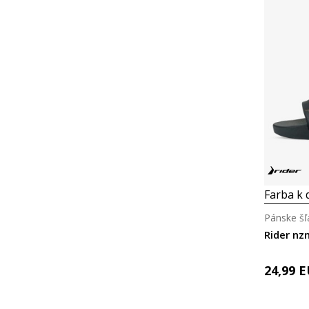
Farba k d
Pánske šľ
Rider nz
24,99
E