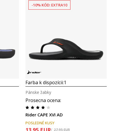
-10% KÓD: EXTRA10
Porovnaj
Farba k dispozícii:
1
Pánske žabky
Prosecna ocena
:
Rider CAPE XVI AD
POSLEDNÉ KUSY
13,95
EUR
27,95
EUR