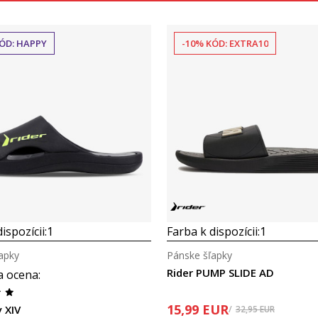
ÓD: HAPPY
-10% KÓD: EXTRA10
Porovnaj
Porovnaj
ispozícii:
1
Farba k dispozícii:
1
apky
Pánske šľapky
Rider PUMP SLIDE AD
a ocena
:
15,99
EUR
y XIV
32,95
EUR