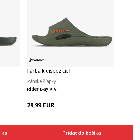
Porovnaj
Farba k dispozícii:
1
Pánske šľapky
Rider Bay XIV
29,99
EUR
šíka
Pridať do košíka