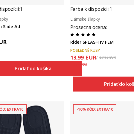
ispozícii:
1
Farba k dispozícii:
1
apky
Dámske šľapky
n Slide Ad
Prosecna ocena
:
UR
Rider SPLASH IV FEM
POSLEDNÉ KUSY
13,99
EUR
27,95
EUR
Zľava
49
%
Pridať do košíka
Pridať do ko
ÓD: EXTRA10
-10% KÓD: EXTRA10