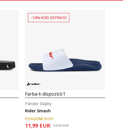
-10% KÓD: EXTRA10
Porovnaj
Farba k dispozícii:
1
Pánske šľapky
Rider Smash
POSLEDNÉ KUSY
11,99
EUR
24,95
EUR