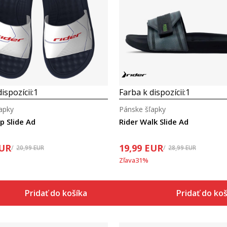
Porovnaj
Porovnaj
ispozícii:
1
Farba k dispozícii:
1
apky
Pánske šľapky
p Slide Ad
Rider Walk Slide Ad
UR
19,99
EUR
20,99
EUR
28,99
EUR
Zľava
31
%
Pridať do košíka
Pridať do ko