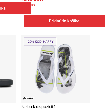
Zľava
50
%
šíka
Pridať do košíka
-20% KÓD: HAPPY
Porovnaj
Farba k dispozícii:
1