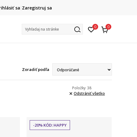
DOPRAVA ZADARMO
rihlásiť sa
Zaregistruj sa
pri objednaní nad 80 €
(neplatí pre Click&Collect)
Na vybr
0
0
Vyhľadaj na stránke
Zoradiť podľa
Položky
38
Odstrániť všetko
-20% KÓD: HAPPY