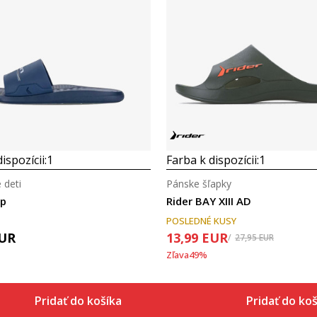
Porovnaj
Porovnaj
ispozícii:
1
Farba k dispozícii:
1
 deti
Pánske šľapky
ep
Rider BAY XIII AD
POSLEDNÉ KUSY
UR
13,99
EUR
27,95
EUR
Zľava
49
%
Pridať do košíka
Pridať do ko