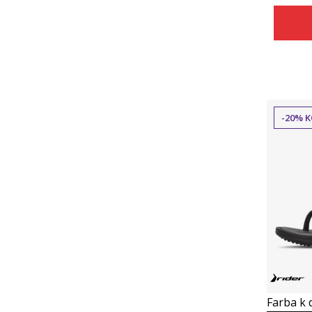
-20% K
Farba k d