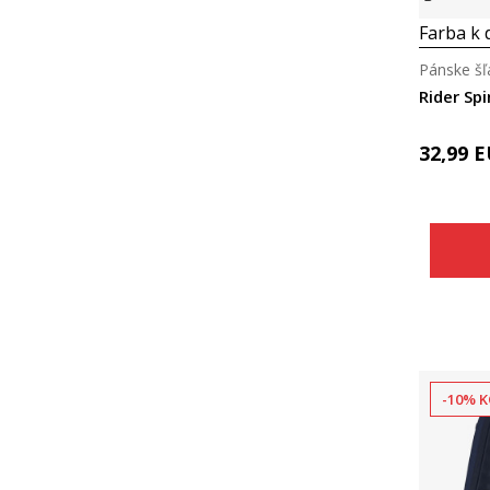
Farba k d
Pánske šľ
Rider Spi
32,99
E
-10% K