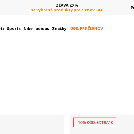
ZĽAVA 20 %
P
na vybrané produkty pre členov S&B
ti
Sports
Nike
adidas
Značky
-20% PRE ČLENOV
-10% KÓD: EXTRA10