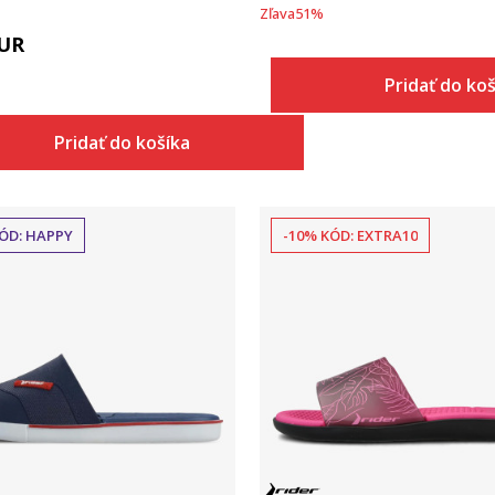
Zľava
51
%
UR
Pridať do ko
Pridať do košíka
ÓD: HAPPY
-10% KÓD: EXTRA10
Porovnaj
Porovnaj