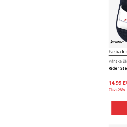
Farba k d
Pánske šľ
Rider Ste
14,99
E
Zľava
28
%