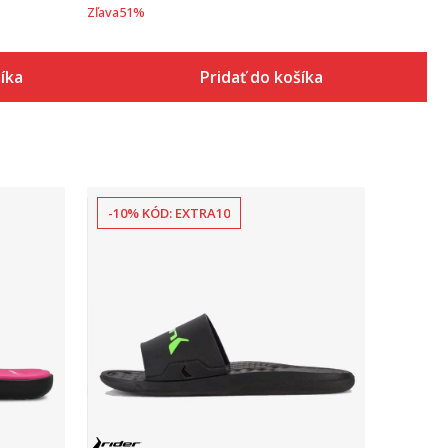
Zľava
51
%
šíka
Pridať do košíka
-10% KÓD: EXTRA10
Porovnaj