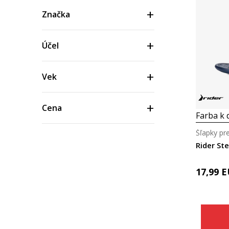
Značka
Účel
Vek
Cena
Farba k d
Šľapky pre
Rider St
17,99
E