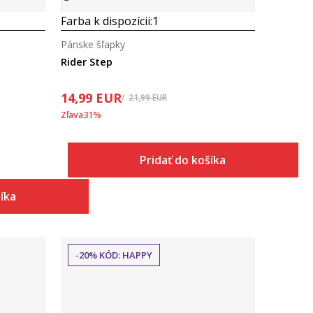
Farba k dispozícii:
1
Pánske šľapky
Rider Step
14,99
EUR
21,99
EUR
Zľava
31
%
Pridať do košíka
šíka
-20% KÓD: HAPPY