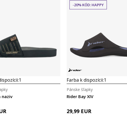
-20% KÓD: HAPPY
Porovnaj
Porovnaj
ispozícii:
1
Farba k dispozícii:
1
apky
Pánske šľapky
n naziv
Rider Bay XIV
UR
29,99
EUR