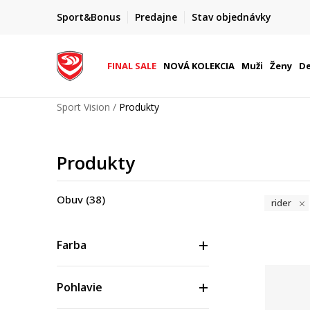
FINAL SALE AŽ -60 %
Sport&Bonus
Predajne
Stav objednávky
do 9. 8.
+ extra zľava 10 % len do 9. 8.
FINAL SALE
NOVÁ KOLEKCIA
Muži
Ženy
De
Sport Vision
Produkty
Produkty
Obuv
(38)
rider
Farba
Pohlavie