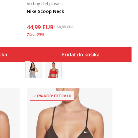
Vrchný diel plaviek
Nike Scoop Neck
44,99
EUR
58,95
EUR
Zľava
23
%
šíka
Pridať do košíka
-10% KÓD: EXTRA10
Porovnaj