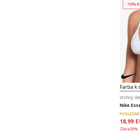
-10% K
Farba k d
Vrchný die
Nike Ess
POSLEDNÉ
18,99
E
Zľava
20
%