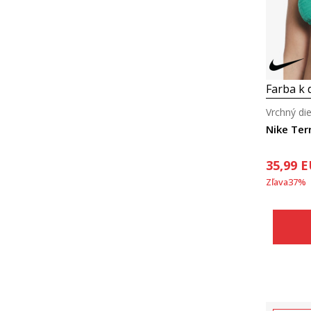
Farba k d
Vrchný die
Nike Terr
35,99
E
Zľava
37
%