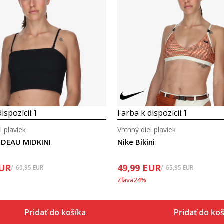
Porovnaj
Porovnaj
ispozícii:
1
Farba k dispozícii:
1
l plaviek
Vrchný diel plaviek
NDEAU MIDKINI
Nike Bikini
UR
49,99
EUR
60,95
EUR
65,95
EUR
Zľava
24
%
Pridať do košíka
Pridať do ko