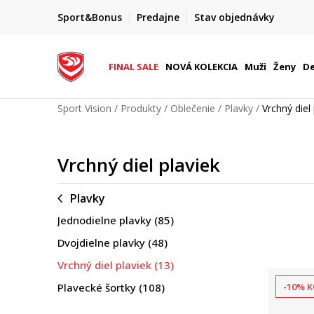
FINAL SALE AŽ -60 %
Sport&Bonus
Predajne
Stav objednávky
do 9. 8.
+ extra zľava 10 % len do 9. 8.
FINAL SALE
NOVÁ KOLEKCIA
Muži
Ženy
De
Sport Vision
Produkty
Oblečenie
Plavky
Vrchný diel 
Vrchný diel plaviek
Plavky
Jednodielne plavky
(85)
Dvojdielne plavky
(48)
Vrchný diel plaviek
(13)
Plavecké šortky
(108)
-10% K