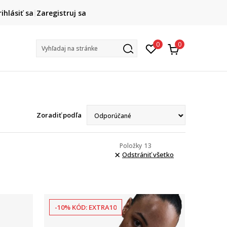
DOPRAVA ZADARMO
rihlásiť sa
Zaregistruj sa
pri objednaní nad 80 €
(neplatí pre Click&Collect)
Na vybr
0
0
Vyhľadaj na stránke
Zoradiť podľa
Položky
13
Odstrániť všetko
-10% KÓD: EXTRA10