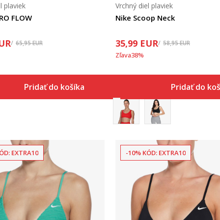
l plaviek
Vrchný diel plaviek
TRO FLOW
Nike Scoop Neck
UR
35,99
EUR
65,95
EUR
58,95
EUR
Zľava
38
%
Pridať do košíka
Pridať do ko
ÓD: EXTRA10
-10% KÓD: EXTRA10
Porovnaj
Porovnaj