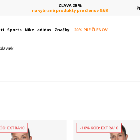
ZĽAVA 20 %
P
na vybrané produkty pre členov S&B
ti
Sports
Nike
adidas
Značky
-20% PRE ČLENOV
plaviek
ÓD: EXTRA10
-10% KÓD: EXTRA10