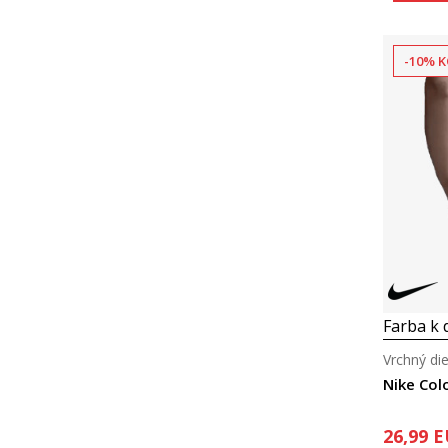
-10% K
Farba k d
Vrchný die
Nike Col
26,99
E