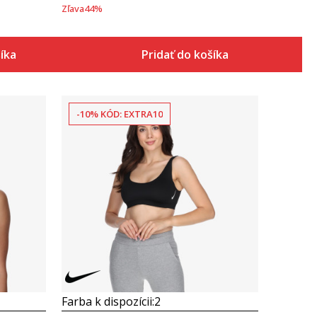
Zľava
44
%
šíka
Pridať do košíka
-10% KÓD: EXTRA10
Porovnaj
Farba k dispozícii:
2