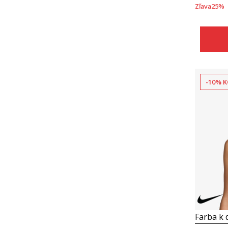
Zľava
25
%
-10% K
Farba k d