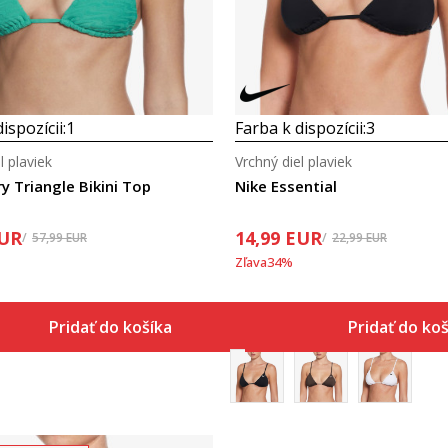
ispozícii:
1
Farba k dispozícii:
3
l plaviek
Vrchný diel plaviek
y Triangle Bikini Top
Nike Essential
UR
14,99
EUR
57,99
EUR
22,99
EUR
Zľava
34
%
Pridať do košíka
Pridať do ko