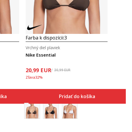
Farba k dispozícii:
3
Vrchný diel plaviek
Nike Essential
20,99
EUR
30,99
EUR
Zľava
32
%
šíka
Pridať do košíka