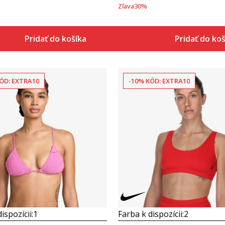
Zľava
30
%
Pridať do košíka
Pridať do ko
ÓD: EXTRA10
-10% KÓD: EXTRA10
Porovnaj
Porovnaj
ispozícii:
1
Farba k dispozícii:
2