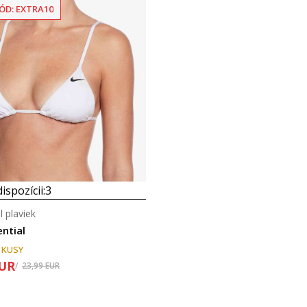
ÓD: EXTRA10
Porovnaj
ispozícii:
3
l plaviek
ential
 KUSY
UR
23,99
EUR