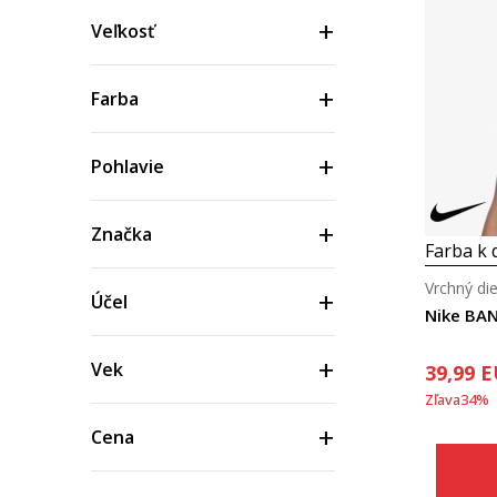
Veľkosť
Farba
Pohlavie
Značka
Farba k d
Vrchný die
Účel
Nike BA
Vek
39,99
E
Zľava
34
%
Cena