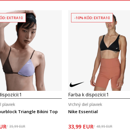
ÓD: EXTRA10
-10% KÓD: EXTRA10
Porovnaj
Porovnaj
ispozícii:
1
Farba k dispozícii:
1
l plaviek
Vrchný diel plaviek
ourblock Triangle Bikini Top
Nike Essential
UR
33,99
EUR
35,99
EUR
48,95
EUR