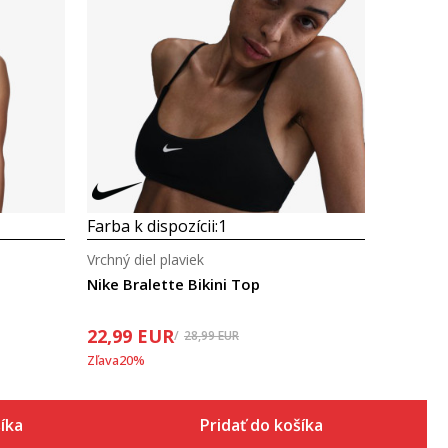
Porovnaj
Farba k dispozícii:
1
Vrchný diel plaviek
Nike Bralette Bikini Top
22,99
EUR
28,99
EUR
Zľava
20
%
šíka
Pridať do košíka