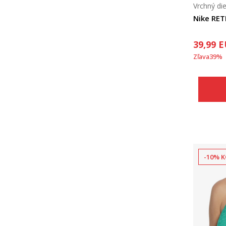
Vrchný die
Nike RE
39,99
E
Zľava
39
%
-10% K