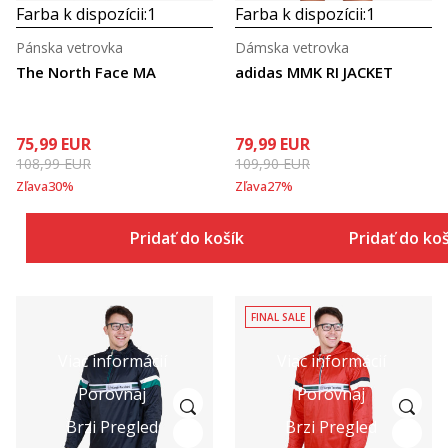
Farba k dispozícii:
1
Farba k dispozícii:
1
Pánska vetrovka
Dámska vetrovka
The North Face MA
adidas MMK RI JACKET
75,99
EUR
79,99
EUR
108,99
EUR
109,90
EUR
Zľava
30
%
Zľava
27
%
Pridať do košíka
Pridať do ko
FINAL SALE
Viac informácií
Viac informácií
Porovnaj
Porovnaj
Brzi Pregled
Brzi Pregled