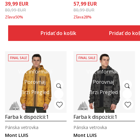
39,99
EUR
57,99
EUR
80,99
EUR
80,99
EUR
Zľava
50
%
Zľava
28
%
Pridať do košíka
Pridať do ko
FINAL SALE
FINAL SALE
Viac informácií
Viac informácií
Porovnaj
Porovnaj
Brzi Pregled
Brzi Pregled
Farba k dispozícii:
1
Farba k dispozícii:
1
Pánska vetrovka
Pánska vetrovka
Mont LUIS
Mont LUIS