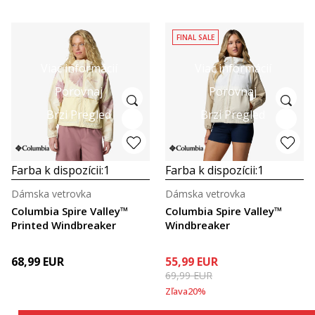
FINAL SALE
Viac informácií
Viac informácií
Porovnaj
Porovnaj
Brzi Pregled
Brzi Pregled
Farba k dispozícii:
1
Farba k dispozícii:
1
Dámska vetrovka
Dámska vetrovka
Columbia Spire Valley™
Columbia Spire Valley™
Printed Windbreaker
Windbreaker
68,99
EUR
55,99
EUR
69,99
EUR
Zľava
20
%