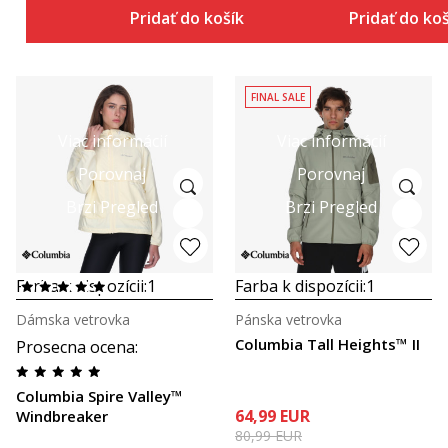
Pridať do košíka
Pridať do ko
FINAL SALE
Viac informácií
Viac informácií
Porovnaj
Porovnaj
Brzi Pregled
Brzi Pregled
Farba k dispozícii:
1
Farba k dispozícii:
1
Dámska vetrovka
Pánska vetrovka
Columbia Tall Heights™ II
Prosecna ocena
:
Columbia Spire Valley™
64,99
EUR
Windbreaker
80,99
EUR