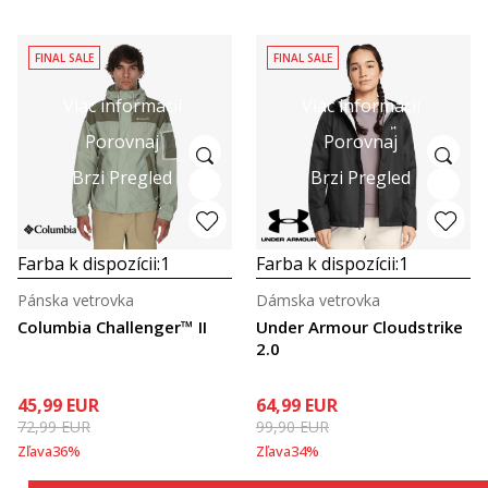
FINAL SALE
FINAL SALE
Viac informácií
Viac informácií
Porovnaj
Porovnaj
Brzi Pregled
Brzi Pregled
Farba k dispozícii:
1
Farba k dispozícii:
1
Pánska vetrovka
Dámska vetrovka
Columbia Challenger™ II
Under Armour Cloudstrike
2.0
45,99
EUR
64,99
EUR
72,99
EUR
99,90
EUR
Zľava
36
%
Zľava
34
%