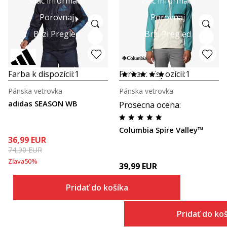
Viac informácií
Viac informácií
Porovnaj
Porovnaj
Brzi Pregled
Brzi Pregled
Farba k dispozícii:
1
Farba k dispozícii:
1
Pánska vetrovka
Pánska vetrovka
adidas SEASON WB
Prosecna ocena
:
Columbia Spire Valley™
36,99
EUR
74,90
EUR
Zľava
50
%
39,99
EUR
Pridať do košíka
Pridať do ko