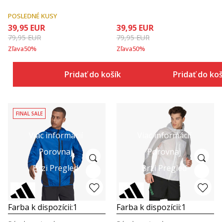
POSLEDNÉ KUSY
39,95
EUR
39,95
EUR
79,95
EUR
79,95
EUR
Zľava
50
%
Zľava
50
%
Pridať do košíka
Pridať do ko
FINAL SALE
Viac informácií
Viac informácií
Porovnaj
Porovnaj
Brzi Pregled
Brzi Pregled
Farba k dispozícii:
1
Farba k dispozícii:
1