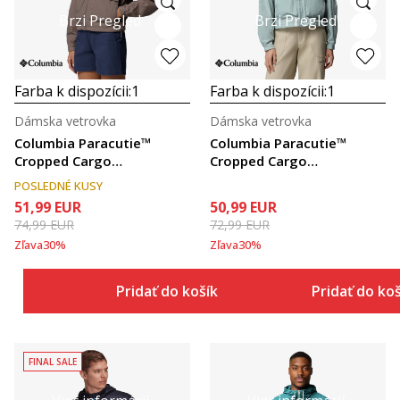
Brzi Pregled
Brzi Pregled
Farba k dispozícii:
1
Farba k dispozícii:
1
Dámska vetrovka
Dámska vetrovka
Columbia Paracutie™
Columbia Paracutie™
Cropped Cargo
Cropped Cargo
Windbreaker
Windbreaker
POSLEDNÉ KUSY
51,99
EUR
50,99
EUR
74,99
EUR
72,99
EUR
Zľava
30
%
Zľava
30
%
Pridať do košíka
Pridať do ko
FINAL SALE