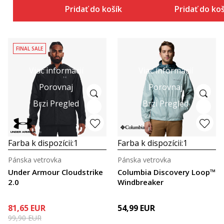
Pridať do košíka
Pridať do ko
FINAL SALE
Viac informácií
Viac informácií
Porovnaj
Porovnaj
Brzi Pregled
Brzi Pregled
Farba k dispozícii:
1
Farba k dispozícii:
1
Pánska vetrovka
Pánska vetrovka
Under Armour Cloudstrike
Columbia Discovery Loop™
2.0
Windbreaker
81,65
EUR
54,99
EUR
99,90
EUR