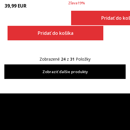
Zľava
19
%
39,99
EUR
Pridať do ko
Pridať do košíka
Zobrazené
24
z
31
Položky
Zobraziť ďalšie produkty