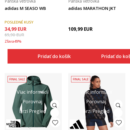
Pánska vetrovka
Pánska vetrovka
adidas M SEASO WB
adidas MARATHON JKT
POSLEDNÉ KUSY
34,99
EUR
109,99
EUR
69,90
EUR
Zľava
49
%
Pridať do košíka
Pridať do ko
FINAL SALE
FINAL SALE
Viac informácií
Viac informácií
Porovnaj
Porovnaj
Brzi Pregled
Brzi Pregled