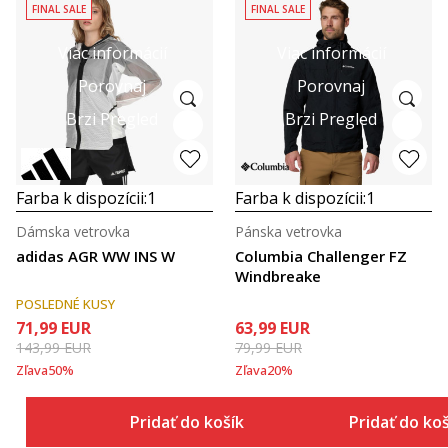
FINAL SALE
FINAL SALE
Viac informácií
Viac informácií
Porovnaj
Porovnaj
Brzi Pregled
Brzi Pregled
Farba k dispozícii:
1
Farba k dispozícii:
1
Dámska vetrovka
Pánska vetrovka
adidas AGR WW INS W
Columbia Challenger FZ
Windbreake
POSLEDNÉ KUSY
71,99
EUR
63,99
EUR
143,99
EUR
79,99
EUR
Zľava
50
%
Zľava
20
%
Pridať do košíka
Pridať do ko