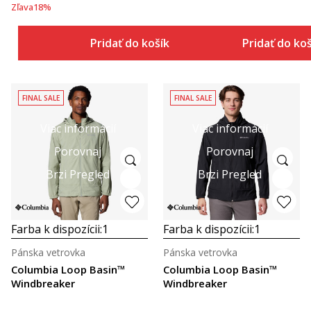
Zľava
18
%
Pridať do košíka
Pridať do ko
FINAL SALE
FINAL SALE
Viac informácií
Viac informácií
Porovnaj
Porovnaj
Brzi Pregled
Brzi Pregled
Farba k dispozícii:
1
Farba k dispozícii:
1
Pánska vetrovka
Pánska vetrovka
Columbia Loop Basin™
Columbia Loop Basin™
Windbreaker
Windbreaker