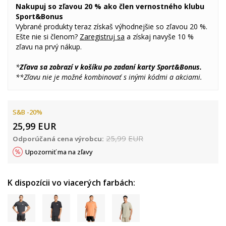
Nakupuj so zľavou 20 % ako člen vernostného klubu
Sport&Bonus
Vybrané produkty teraz získaš výhodnejšie so zľavou 20 %.
Ešte nie si členom?
Zaregistruj sa
a získaj navyše 10 %
zľavu na prvý nákup.
*
Zľava sa zobrazí v košíku po zadaní karty Sport&Bonus.
**Zľavu nie je možné kombinovať s inými kódmi a akciami.
S&B -20%
25,99
EUR
25,99
EUR
Odporúčaná cena výrobcu:
Upozorniť ma na zľavy
K dispozícii vo viacerých farbách: