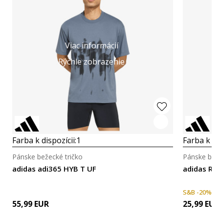
Viac informácií
Rýchle zobrazenie
Farba k dispozícii:
1
Farba k di
Pánske bežecké tričko
Pánske bež
adidas adi365 HYB T UF
adidas Ru
S&B -20%
55,99
EUR
25,99
EU