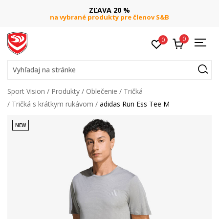
ZĽAVA 20 %
na vybrané produkty pre členov S&B
0
0
Vyhľadaj na stránke
Sport Vision
Produkty
Oblečenie
Tričká
Tričká s krátkym rukávom
adidas Run Ess Tee M
NEW