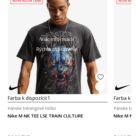
NOVÁ NIŽŠIA CENA
NOVÁ NIŽŠ
Viac informácií
Rýchle zobrazenie
Farba k dispozícii:
1
Farba k di
Pánske tréningové tričko
Pánske trén
Nike M NK TEE LSE TRAIN CULTURE
Nike M N