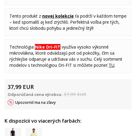
Tento produkt z
novej kolekcie
ťa podrží v každom tempe
– keď spomalíš aj keď zrýchliš. Perfektná voľba pre tých,
ktorí chcú slobodu pohybu a jedinečný štýl!
Technológia
Nike Dri-FIT
využíva vysoko výkonné
mikrovlákna, ktoré odvádzajú pot od pokožky, čím sa
rýchlejšie odparuje a udržiava vás v suchu. Celý sortiment
modelov s technológiou Dri-FIT si môžete pozrieť
TU
.
37,99
EUR
37,99
EUR
Odporúčaná cena výrobcu:
Upozorniť ma na zľavy
K dispozícii vo viacerých farbách: