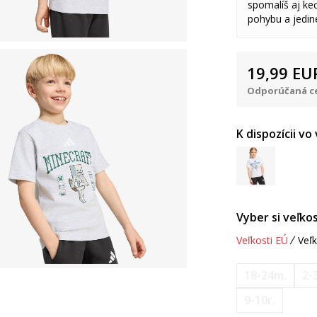
spomalíš aj keď
pohybu a jedine
19,99
EU
Odporúčaná ce
K dispozícii vo
Vyber si veľkos
Veľkosti EÚ
Veľk
18-24m.
2-3
9-10r.