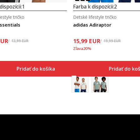
dispozícii:
1
Farba k dispozícii:
2
estyle tričko
Detské lifestyle tričko
ssentials
adidas Adiraptor
EUR
15,99
EUR
13,99
EUR
19,99
EUR
Zľava
20
%
Pridať do košíka
Pridať do koš