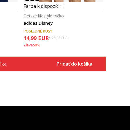
Farba k dispozícii:
1
Detské lifestyle tričko
adidas Disney
POSLEDNÉ KUSY
14,99
EUR
29,99
EUR
Zľava
50
%
íka
Pridať do košíka