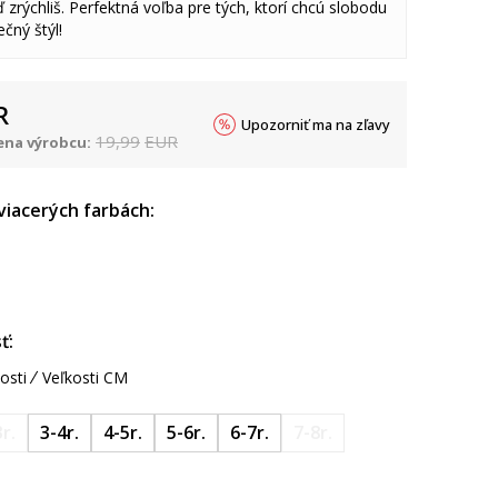
 zrýchliš. Perfektná voľba pre tých, ktorí chcú slobodu
čný štýl!
R
Upozorniť ma na zľavy
19,99
EUR
na výrobcu:
 viacerých farbách:
ť:
osti
Veľkosti CM
r.
3-4r.
4-5r.
5-6r.
6-7r.
7-8r.