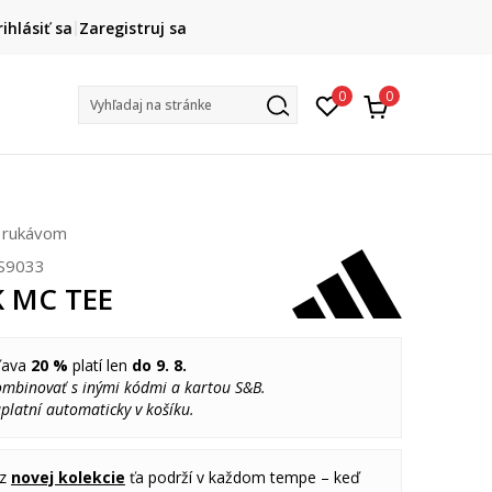
DOPRAVA ZADARMO
HAPPY
rihlásiť sa
Zaregistruj sa
dnaní nad 80 €
(neplatí pre Click&Collect)
Na vybrané nezľa
0
0
Vyhľadaj na stránke
m rukávom
S9033
K MC TEE
ľava
20 %
platí len
do 9. 8.
ombinovať s inými kódmi a kartou S&B.
platní automaticky v košíku.
 z
novej kolekcie
ťa podrží v každom tempe – keď