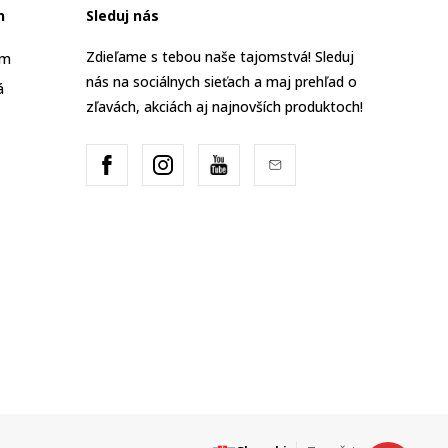
n
Sleduj nás
Zdieľame s tebou naše tajomstvá! Sleduj
am
nás na sociálnych sieťach a maj prehľad o
á
zľavách, akciách aj najnovších produktoch!