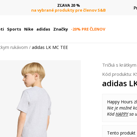
ZĽAVA 20 %
P
na vybrané produkty pre členov S&B
pri obje
ti
Sports
Nike
adidas
Značky
-20% PRE ČLENOV
rátkym rukávom
adidas LK MC TEE
Tričká s krátky
Kód produktu:
K
adidas L
Happy Hours z
Nie je možné k
Kód
HAPPY
sa u
Tento produkt