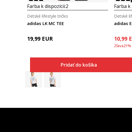
Farba k dispozícii:
2
Farba k 
Detské lifestyle tričko
Detské lif
adidas LK MC TEE
adidas E
19,99
EUR
10,99
Zľava
21
%
Pridať do košíka