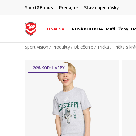
FINAL SALE AŽ -60 %
Sport&Bonus
Predajne
Stav objednávky
+ extra zľava 10 % len do 9. 8.
FINAL SALE
NOVÁ KOLEKCIA
Muži
Ženy
De
Sport Vision
Produkty
Oblečenie
Tričká
Tričká s k
-20% KÓD: HAPPY