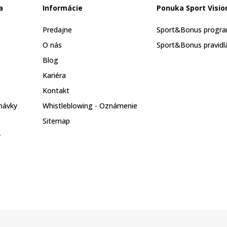
a
Informácie
Ponuka Sport Visio
Predajne
Sport&Bonus progr
O nás
Sport&Bonus pravidl
Blog
Kariéra
Kontakt
návky
Whistleblowing - Oznámenie
Sitemap
y