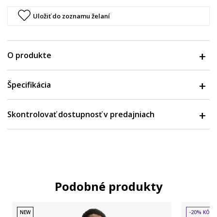
Uložiť do zoznamu želaní
O produkte
Špecifikácia
Skontrolovať dostupnosť v predajniach
Podobné produkty
NEW
-20% KÓD: