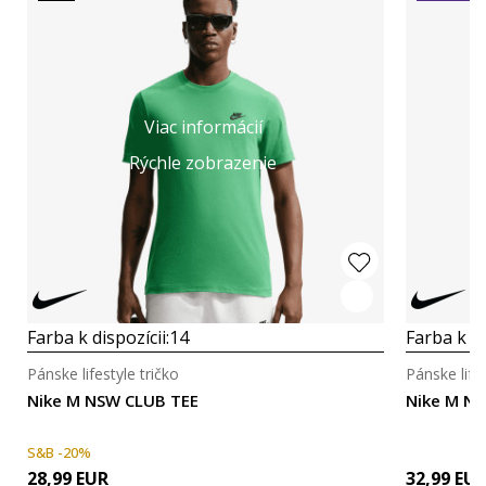
Viac informácií
Rýchle zobrazenie
Farba k dispozícii:
14
Farba k di
Pánske lifestyle tričko
Pánske lifes
Nike M NSW CLUB TEE
Nike M NK
S&B -20%
28,99
EUR
32,99
EU