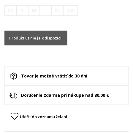
XS
S
M
L
XL
2XL
Produkt už nie je k dispozícii
Tovar je možné vrátiť do 30 dní
Doručenie zdarma pri nákupe nad 80.00 €
Uložiť do zoznamu želaní