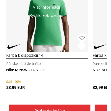
Viac informácií
Rýchle zobrazenie
Farba k dispozícii:
14
Farba k di
Pánske lifestyle tričko
Pánske lifes
Nike M NSW CLUB TEE
Nike M NK
S&B -20%
28,99
EUR
32,99
EU
Pridať do košíka