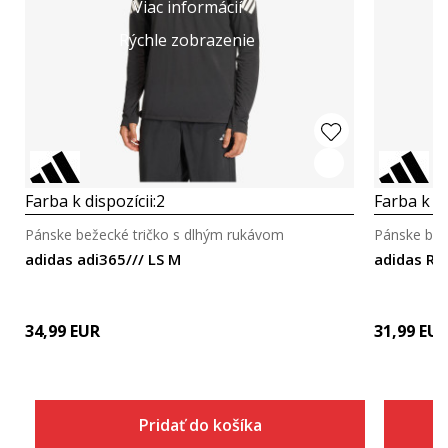
Viac informácií
Rýchle zobrazenie
Farba k dispozícii:
2
Farba k di
Pánske bežecké tričko s dlhým rukávom
Pánske bež
adidas adi365/// LS M
adidas Ru
34,99
EUR
31,99
EU
Pridať do košíka