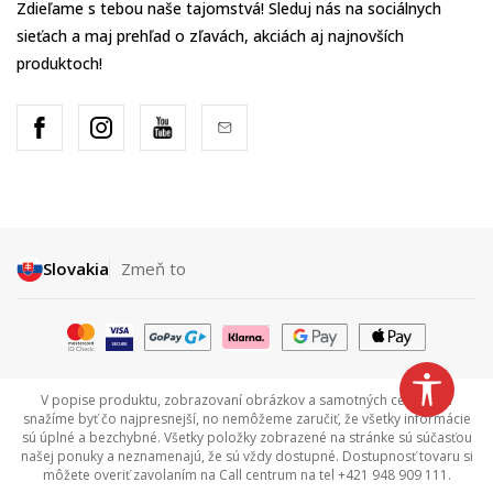
Zdieľame s tebou naše tajomstvá! Sleduj nás na sociálnych
sieťach a maj prehľad o zľavách, akciách aj najnovších
produktoch!
Slovakia
Zmeň to
V popise produktu, zobrazovaní obrázkov a samotných cenách sa
snažíme byť čo najpresnejší, no nemôžeme zaručiť, že všetky informácie
sú úplné a bezchybné. Všetky položky zobrazené na stránke sú súčasťou
našej ponuky a neznamenajú, že sú vždy dostupné. Dostupnosť tovaru si
môžete overiť zavolaním na Call centrum na tel +421 948 909 111.