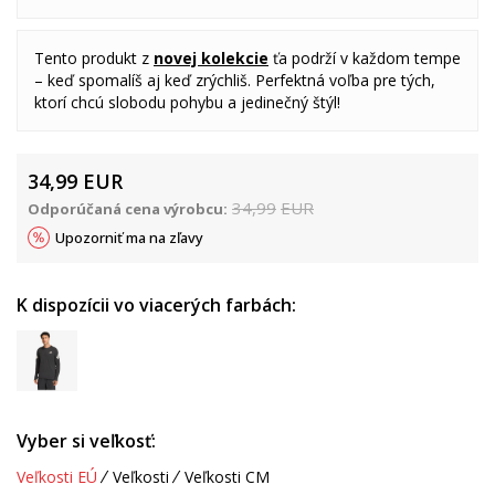
Tento produkt z
novej kolekcie
ťa podrží v každom tempe
– keď spomalíš aj keď zrýchliš. Perfektná voľba pre tých,
ktorí chcú slobodu pohybu a jedinečný štýl!
34,99
EUR
34,99
EUR
Odporúčaná cena výrobcu:
Upozorniť ma na zľavy
K dispozícii vo viacerých farbách:
Vyber si veľkosť:
Veľkosti EÚ
Veľkosti
Veľkosti CM