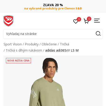
ZĽAVA 20 %
na vybrané produkty pre členov S&B
0
0
Vyhľadaj na stránke
Sport Vision
Produkty
Oblečenie
Tričká
Tričká s dlhým rukávom
adidas adi365/// LS M
NOVÁ NIŽŠIA CENA