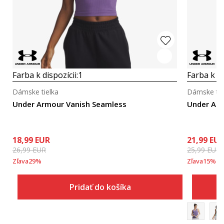
Farba k dispozícii:
1
Farba k di
Dámske tielka
Dámske tie
Under Armour Vanish Seamless
Under Ar
18,99
EUR
21,99
EU
26,99
EUR
25,99
EUR
Zľava
29
%
Zľava
15
%
Pridať do košíka