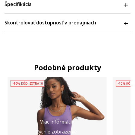
Špecifikácia
Skontrolovať dostupnosť v predajniach
Podobné produkty
-10% KÓD: EXTRA10
-10% KÓD:
Viac informácií
Rýchle zobrazenie