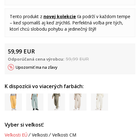
Tento produkt z
novej kolekcie
ťa podrží v každom tempe
– keď spomalíš aj keď zrýchliš. Perfektná voľba pre tých,
ktorí chcú slobodu pohybu a jedinečný štýl!
59,99
EUR
59,99
EUR
Odporúčaná cena výrobcu:
Upozorniť ma na zľavy
K dispozícii vo viacerých farbách:
Vyber si veľkosť:
Veľkosti EÚ
Veľkosti
Veľkosti CM