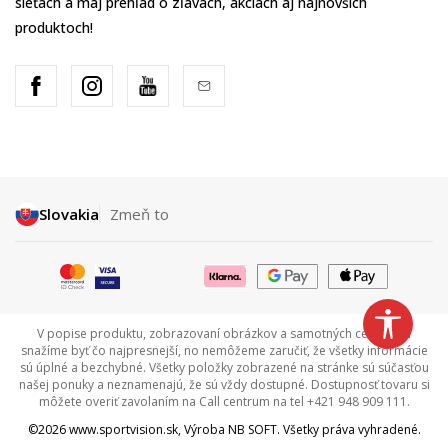
sieťach a maj prehľad o zľavách, akciách aj najnovších
produktoch!
Slovakia
Zmeň to
V popise produktu, zobrazovaní obrázkov a samotných cenách sa
snažíme byť čo najpresnejší, no nemôžeme zaručiť, že všetky informácie
sú úplné a bezchybné. Všetky položky zobrazené na stránke sú súčasťou
našej ponuky a neznamenajú, že sú vždy dostupné. Dostupnosť tovaru si
môžete overiť zavolaním na Call centrum na tel +421 948 909 111.
©2026
www.sportvision.sk
, Výroba
NB SOFT
. Všetky práva vyhradené.