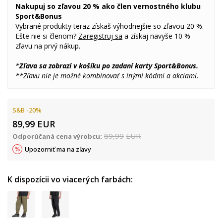
Nakupuj so zľavou 20 % ako člen vernostného klubu
Sport&Bonus
Vybrané produkty teraz získaš výhodnejšie so zľavou 20 %.
Ešte nie si členom?
Zaregistruj sa
a získaj navyše 10 %
zľavu na prvý nákup.
*
Zľava sa zobrazí v košíku po zadaní karty Sport&Bonus.
**Zľavu nie je možné kombinovať s inými kódmi a akciami.
S&B -20%
89,99
EUR
89,99
EUR
Odporúčaná cena výrobcu:
Upozorniť ma na zľavy
K dispozícii vo viacerých farbách: