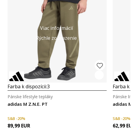
Viac informácií
Rýchle zobrazenie
Farba k dispozícii:
3
Farba k di
Pánske lifestyle tepláky
Pánske life
adidas M Z.N.E. PT
adidas M 
S&B -20%
S&B -20%
89,99
EUR
62,99
EU