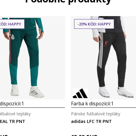
KÓD: HAPPY
-20% KÓD: HAPPY
dispozícii:
1
Farba k dispozícii:
1
tbalové tepláky
Pánske futbalové tepláky
REAL TR PNT
adidas LFC TR PNT