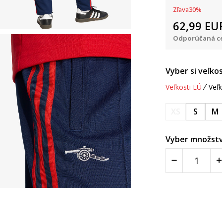
Zľava
30
%
62,99
EU
Odporúčaná ce
Vyber si veľkos
Veľkosti EÚ
Veľk
XS
S
M
Vyber množstv