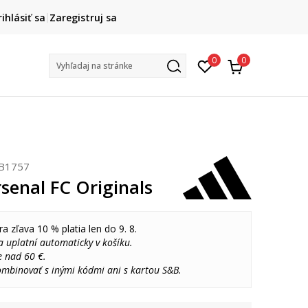
DOPRAVA ZADARMO
rihlásiť sa
Zaregistruj sa
pri objednaní nad 80 €
(neplatí pre Click&Collect)
Na vybr
0
0
Vyhľadaj na stránke
B1757
senal FC Originals
ra zľava 10 % platia len do 9. 8.
 uplatní automaticky v košíku.
e nad 60 €.
ombinovať s inými kódmi ani s kartou S&B.