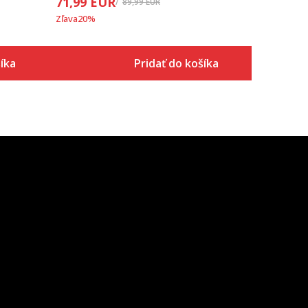
71,99
EUR
89,99
EUR
Zľava
20
%
íka
Pridať do košíka