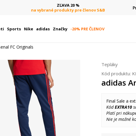
ZĽAVA 20 %
P
na vybrané produkty pre členov S&B
ti
Sports
Nike
adidas
Značky
-20% PRE ČLENOV
enal FC Originals
Tepláky
Kód produktu:
K
adidas Ar
Final Sale a ext
Kód
EXTRA10
sa
Platí pri nákup
Nie je možné k