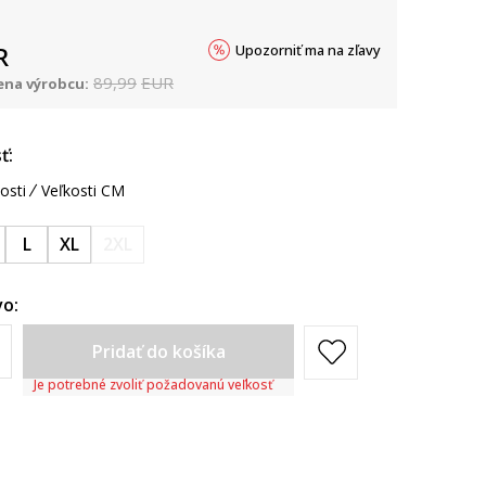
Upozorniť ma na zľavy
R
89,99
EUR
na výrobcu:
ť:
osti
Veľkosti CM
L
XL
2XL
o:
Pridať do košíka
Je potrebné zvoliť požadovanú veľkosť