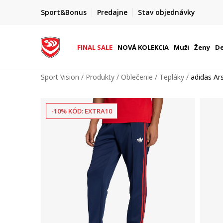
FINAL SALE AŽ -60 %
Sport&Bonus
Predajne
Stav objednávky
do 9. 8.
+ extra zľava 10 % len do 9. 8.
FINAL SALE
NOVÁ KOLEKCIA
Muži
Ženy
De
Sport Vision
Produkty
Oblečenie
Tepláky
adidas Ars
-10% KÓD: EXTRA10