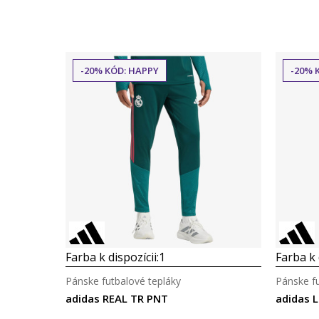
-20% KÓD: HAPPY
-20% 
Farba k dispozícii:
1
Farba k 
Pánske futbalové tepláky
Pánske fu
adidas REAL TR PNT
adidas 