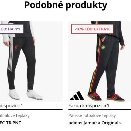
Podobné produkty
KÓD: HAPPY
-10% KÓD: EXTRA10
dispozícii:
1
Farba k dispozícii:
1
tbalové tepláky
Pánske futbalové tepláky
LFC TR PNT
adidas Jamaica Originals