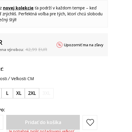
 z
novej kolekcie
ťa podrží v každom tempe – keď
 zrýchliš. Perfektná voľba pre tých, ktorí chcú slobodu
čný štýl!
R
Upozorniť ma na zľavy
42,99
EUR
na výrobcu:
ť:
osti
Veľkosti CM
L
XL
2XL
3XL
o:
Pridať do košíka
Je potrebné zvoliť požadovanú veľkosť