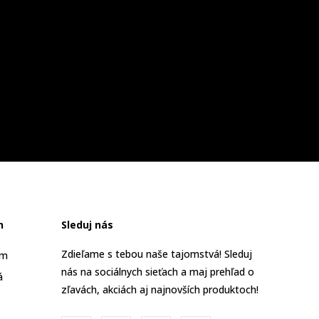
n
Sleduj nás
Zdieľame s tebou naše tajomstvá! Sleduj
am
nás na sociálnych sieťach a maj prehľad o
á
zľavách, akciách aj najnovších produktoch!