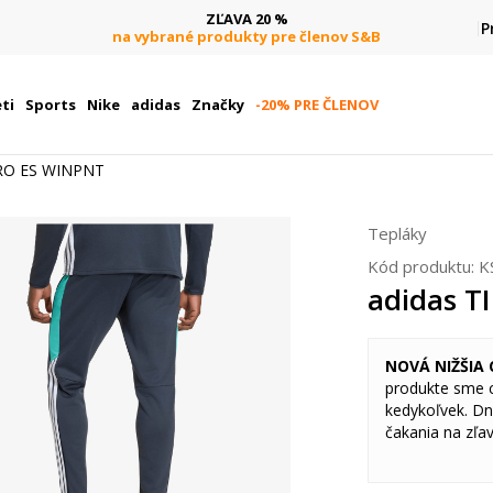
ZĽAVA 20 %
P
na vybrané produkty pre členov S&B
ti
Sports
Nike
adidas
Značky
-20% PRE ČLENOV
IRO ES WINPNT
Tepláky
Kód produktu:
K
adidas T
NOVÁ NIŽŠIA
produkte sme ce
kedykoľvek. Dn
čakania na zľa