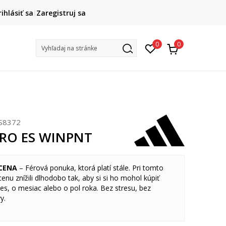
DOPRAVA ZADARMO
rihlásiť sa
Zaregistruj sa
pri objednaní nad 80 €
(neplatí pre Click&Collect)
Na vybr
0
0
Vyhľadaj na stránke
S8372
IRO ES WINPNT
 CENA
– Férová ponuka, ktorá platí stále. Pri tomto
nu znížili dlhodobo tak, aby si si ho mohol kúpiť
es, o mesiac alebo o pol roka. Bez stresu, bez
vy.