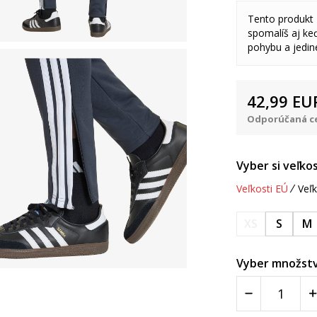
Tento produkt
spomalíš aj keď
pohybu a jedine
42,99
EU
Odporúčaná ce
Vyber si veľkos
Veľkosti EÚ
Veľk
XS
S
M
Vyber množstv