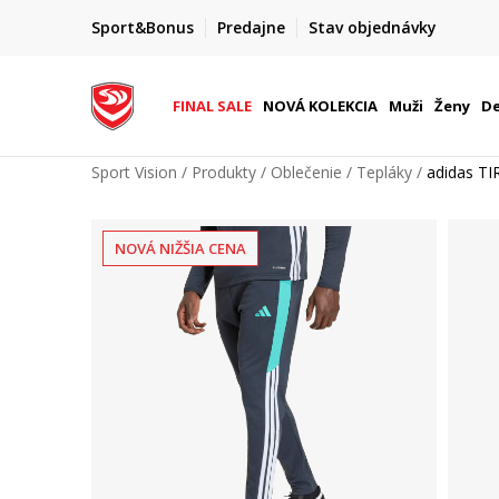
FINAL SALE AŽ -60 %
Sport&Bonus
Predajne
Stav objednávky
do 9. 8.
+ extra zľava 10 % len do 9. 8.
FINAL SALE
NOVÁ KOLEKCIA
Muži
Ženy
De
Sport Vision
Produkty
Oblečenie
Tepláky
adidas T
NOVÁ NIŽŠIA CENA