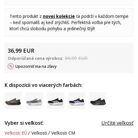
Tento produkt z
novej kolekcie
ťa podrží v každom tempe
– keď spomalíš aj keď zrýchliš. Perfektná voľba pre tých,
ktorí chcú slobodu pohybu a jedinečný štýl!
36,99
EUR
36,99
EUR
Odporúčaná cena výrobcu:
Upozorniť ma na zľavy
K dispozícii vo viacerých farbách:
Vyber si veľkosť:
Určite veľkosť
Veľkosti EÚ
Veľkosti
Veľkosti CM