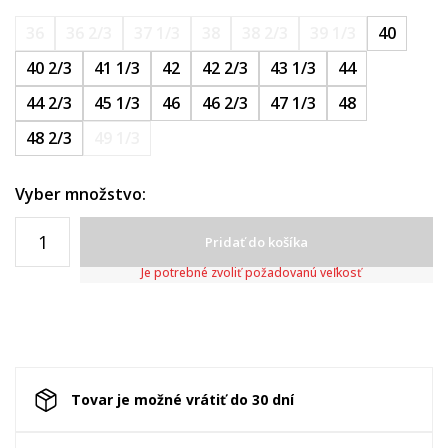
36
36 2/3
37 1/3
38
38 2/3
39 1/3
40
40 2/3
41 1/3
42
42 2/3
43 1/3
44
44 2/3
45 1/3
46
46 2/3
47 1/3
48
48 2/3
49 1/3
Vyber množstvo:
Pridať do košíka
Je potrebné zvoliť požadovanú veľkosť
Tovar je možné vrátiť do 30 dní