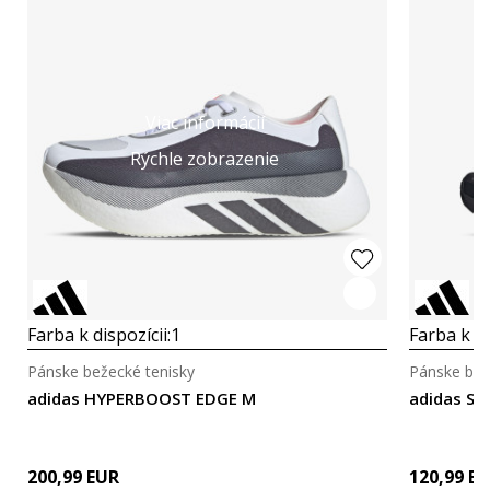
Viac informácií
Rýchle zobrazenie
Farba k dispozícii:
1
Farba k di
Pánske bežecké tenisky
Pánske bež
adidas HYPERBOOST EDGE M
adidas S
200,99
EUR
120,99
EU