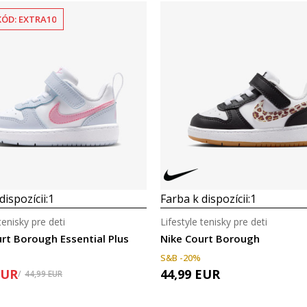
KÓD: EXTRA10
dispozícii:
1
Farba k dispozícii:
1
tenisky pre deti
Lifestyle tenisky pre deti
rt Borough Essential Plus
Nike Court Borough
S&B -20%
EUR
44,99
EUR
44,99
EUR