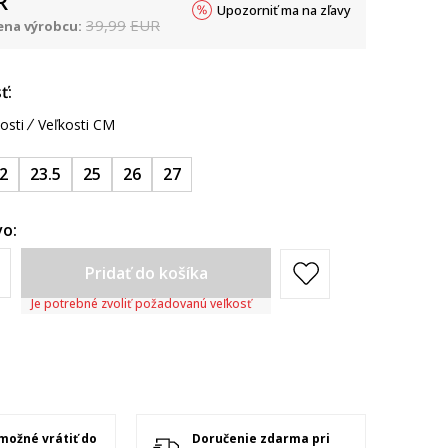
R
Upozorniť ma na zľavy
39,99
EUR
na výrobcu:
ť:
osti
Veľkosti CM
2
23.5
25
26
27
o:
Pridať do košíka
Je potrebné zvoliť požadovanú veľkosť
 možné vrátiť do
Doručenie zdarma pri