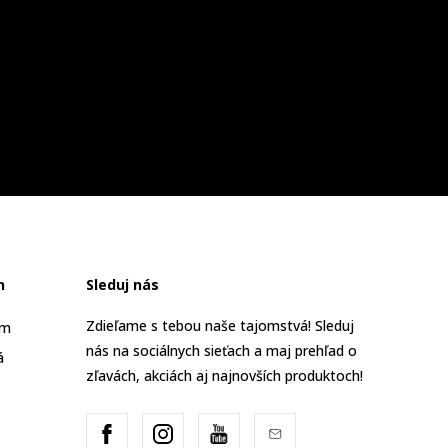
n
Sleduj nás
Zdieľame s tebou naše tajomstvá! Sleduj
am
nás na sociálnych sieťach a maj prehľad o
á
zľavách, akciách aj najnovších produktoch!