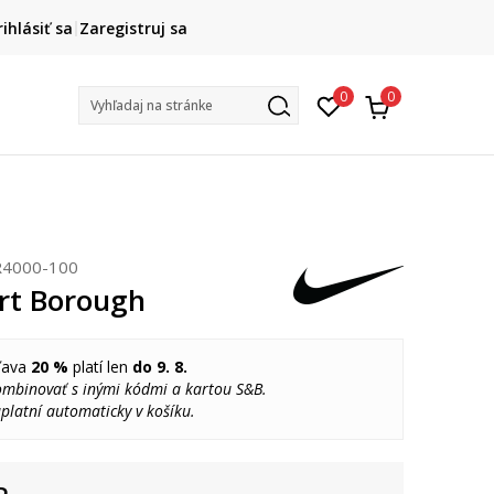
DOPRAVA ZADARMO
rihlásiť sa
Zaregistruj sa
pri objednaní nad 80 €
(neplatí pre Click&Collect)
Na vybr
0
0
Vyhľadaj na stránke
R4000-100
rt Borough
ľava
20 %
platí len
do 9. 8.
ombinovať s inými kódmi a kartou S&B.
platní automaticky v košíku.