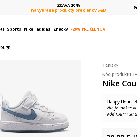
ZĽAVA 20 %
P
na vybrané produkty pre členov S&B
ti
Sports
Nike
adidas
Značky
-20% PRE ČLENOV
rough
Tenisky
Kód produktu:
I
Nike Cou
Happy Hours z
Nie je možné k
Kód
HAPPY
sa u