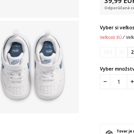
39,99
EU
Odporúčaná ce
Vyber si veľkos
Veľkosti EÚ
Veľk
19.5
21
2
Vyber množstv
Tovar je