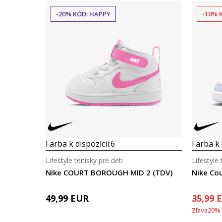
-20% KÓD: HAPPY
-10% 
Farba k dispozícii:
6
Farba k 
Lifestyle tenisky pre deti
Lifestyle 
Nike COURT BOROUGH MID 2 (TDV)
Nike Cou
49,99
EUR
35,99
Zľava
20
%