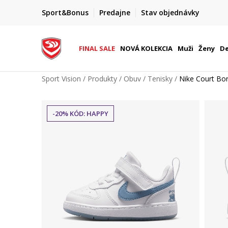
FINAL SALE AŽ -60 %
Sport&Bonus
Predajne
Stav objednávky
do 9. 8.
+ extra zľava 10 % len do 9. 8.
FINAL SALE
NOVÁ KOLEKCIA
Muži
Ženy
De
Sport Vision
Produkty
Obuv
Tenisky
Nike Court Bo
-20% KÓD: HAPPY