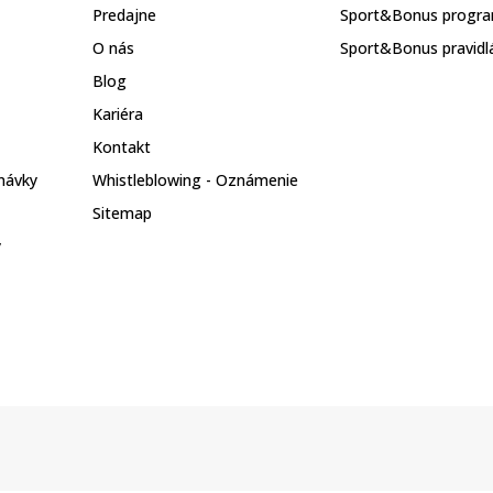
Predajne
Sport&Bonus progr
O nás
Sport&Bonus pravidl
Blog
Kariéra
Kontakt
návky
Whistleblowing - Oznámenie
Sitemap
y