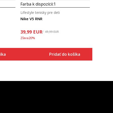
Farba k dispozícii:
1
Lifestyle tenisky pre deti
Nike V5 RNR
39,99
EUR
49,99
EUR
Zľava
20
%
íka
Pridať do košíka