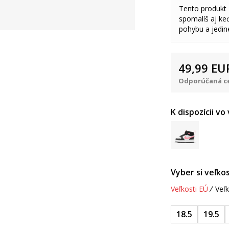
Tento produkt
spomalíš aj keď
pohybu a jedine
49,99
EU
Odporúčaná ce
K dispozícii vo
Vyber si veľkos
Veľkosti EÚ
Veľk
18.5
19.5