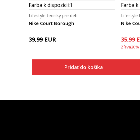
Farba k dispozícii:
1
Farba k 
Lifestyle tenisky pre deti
Lifestyle 
Nike Court Borough
Nike Cou
39,99
EUR
35,99
Zľava
20
%
Pridať do košíka