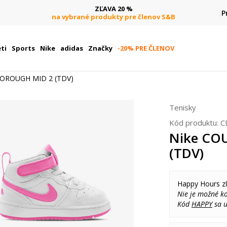
ZĽAVA 20 %
P
na vybrané produkty pre členov S&B
ti
Sports
Nike
adidas
Značky
-20% PRE ČLENOV
BOROUGH MID 2 (TDV)
Tenisky
Kód produktu:
C
Nike CO
(TDV)
Happy Hours z
Nie je možné k
Kód
HAPPY
sa u