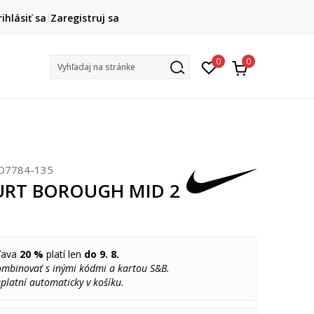
DOPRAVA ZADARMO
rihlásiť sa
Zaregistruj sa
pri objednaní nad 80 €
(neplatí pre Click&Collect)
Na vybr
0
0
Vyhľadaj na stránke
D7784-135
URT BOROUGH MID 2
ľava
20 %
platí len
do 9. 8.
ombinovať s inými kódmi a kartou S&B.
platní automaticky v košíku.