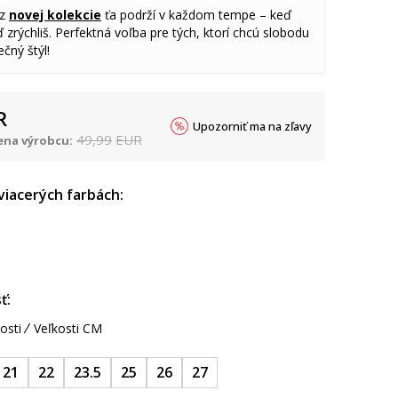
 z
novej kolekcie
ťa podrží v každom tempe – keď
 zrýchliš. Perfektná voľba pre tých, ktorí chcú slobodu
čný štýl!
R
Upozorniť ma na zľavy
49,99
EUR
na výrobcu:
 viacerých farbách:
ť:
osti
Veľkosti CM
21
22
23.5
25
26
27