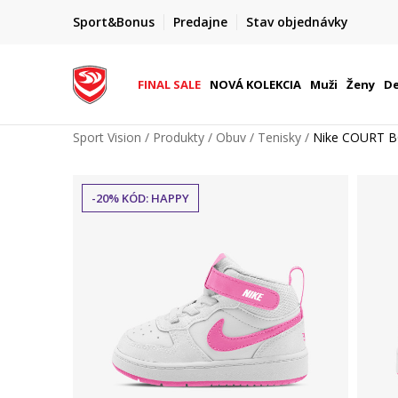
FINAL SALE AŽ -60 %
Sport&Bonus
Predajne
Stav objednávky
do 9. 8.
+ extra zľava 10 % len do 9. 8.
FINAL SALE
NOVÁ KOLEKCIA
Muži
Ženy
De
Sport Vision
Produkty
Obuv
Tenisky
Nike COURT 
-20% KÓD: HAPPY