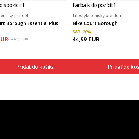
dispozícii:
1
Farba k dispozícii:
1
tenisky pre deti
Lifestyle tenisky pre deti
rt Borough Essential Plus
Nike Court Borough
S&B -20%
EUR
44,99
EUR
44,99
EUR
Pridať do košíka
Pridať do koš